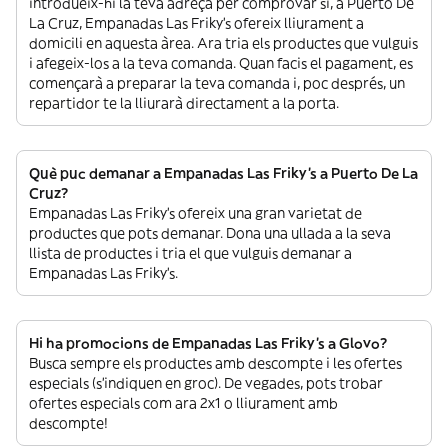
introdueix-hi la teva adreça per comprovar si, a Puerto De
La Cruz, Empanadas Las Friky's ofereix lliurament a
domicili en aquesta àrea. Ara tria els productes que vulguis
i afegeix-los a la teva comanda. Quan facis el pagament, es
començarà a preparar la teva comanda i, poc després, un
repartidor te la lliurarà directament a la porta.
Què puc demanar a Empanadas Las Friky's a Puerto De La
Cruz?
Empanadas Las Friky's ofereix una gran varietat de
productes que pots demanar. Dona una ullada a la seva
llista de productes i tria el que vulguis demanar a
Empanadas Las Friky's.
Hi ha promocions de Empanadas Las Friky's a Glovo?
Busca sempre els productes amb descompte i les ofertes
especials (s’indiquen en groc). De vegades, pots trobar
ofertes especials com ara 2x1 o lliurament amb
descompte!