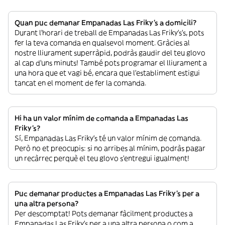
Quan puc demanar Empanadas Las Friky's a domicili?
Durant l’horari de treball de Empanadas Las Friky's’s, pots
fer la teva comanda en qualsevol moment. Gràcies al
nostre lliurament superràpid, podràs gaudir del teu glovo
al cap d’uns minuts! També pots programar el lliurament a
una hora que et vagi bé, encara que l’establiment estigui
tancat en el moment de fer la comanda.
Hi ha un valor mínim de comanda a Empanadas Las
Friky's?
Sí, Empanadas Las Friky's té un valor mínim de comanda.
Però no et preocupis: si no arribes al mínim, podràs pagar
un recàrrec perquè el teu glovo s’entregui igualment!
Puc demanar productes a Empanadas Las Friky's per a
una altra persona?
Per descomptat! Pots demanar fàcilment productes a
Empanadas Las Friky's per a una altra persona o com a