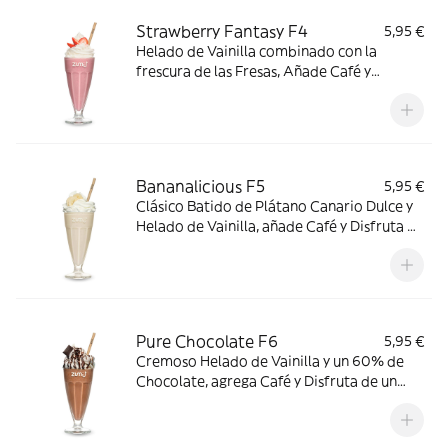
Strawberry Fantasy F4
5,95 €
Helado de Vainilla combinado con la
frescura de las Fresas, Añade Café y
disfruta una mezcla de sabores en un Frape
Bananalicious F5
5,95 €
Clásico Batido de Plátano Canario Dulce y
Helado de Vainilla, añade Café y Disfruta de
un exótico Frape Tropical
Pure Chocolate F6
5,95 €
Cremoso Helado de Vainilla y un 60% de
Chocolate, agrega Café y Disfruta de un
Delicioso Frape