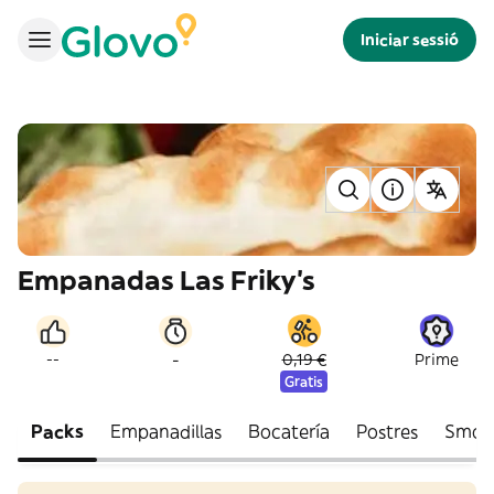
Iniciar sessió
Empanadas Las Friky's
-
--
0,19 €
Prime
Gratis
Packs
Empanadillas
Bocatería
Postres
Smoo