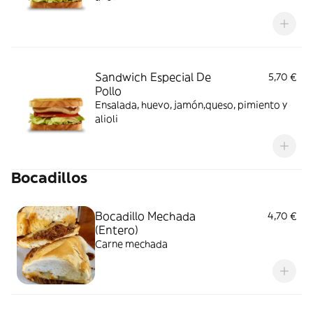
Sandwich Especial De
5,70 €
Pollo
Ensalada, huevo, jamón,queso, pimiento y
alioli
Bocadillos
Bocadillo Mechada
4,70 €
(Entero)
Carne mechada