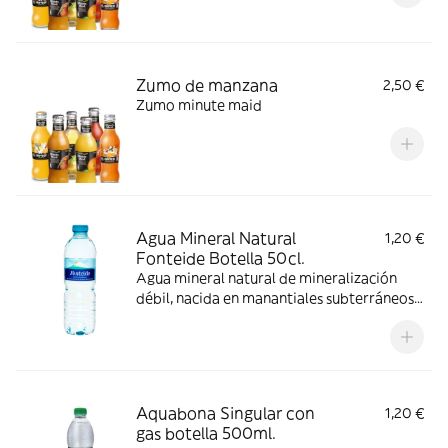
Zumo de manzana
2,50 €
Zumo minute maid
Agua Mineral Natural
1,20 €
Fonteide Botella 50cl.
Agua mineral natural de mineralización
débil, nacida en manantiales subterráneos
del Teide, filtrada por suelos volcánicos
para un equilibrio puro.
Aquabona Singular con
1,20 €
gas botella 500ml.