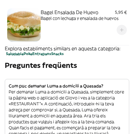
Bagel Ensalada De Huevo
5,95 €
Bagel con lechuga y ensalada de huevos
Explora establiments similars en aquesta categoria:
Saludable
Poke
Entrepans
Snacks
Preguntes freqüents
Com puc demanar Luma a domicili a Quesada?
Per demanar Luma a domicili a Quesada, simplement obre
la pàgina web o aplicació de Glovo i ves a la categoria
«RESTAURANT”». A continuació, introdueix-hi la teva
adreça per comprovar si, a Quesada, Luma ofereix
lliurament a domicili en aquesta àrea. Ara tria els
productes que vulguis i afegeix-los a la teva comanda.
Quan facis el pagament, es començarà a preparar la teva
comanda i, poc després, un repartidor te la lliurarà