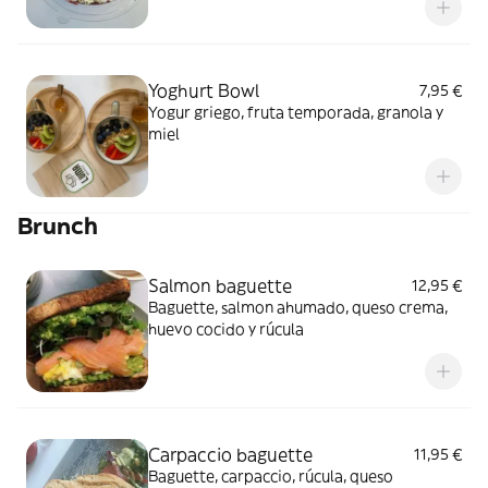
Yoghurt Bowl
7,95 €
Yogur griego, fruta temporada, granola y
miel
Brunch
Salmon baguette
12,95 €
Baguette, salmon ahumado, queso crema,
huevo cocido y rúcula
Carpaccio baguette
11,95 €
Baguette, carpaccio, rúcula, queso