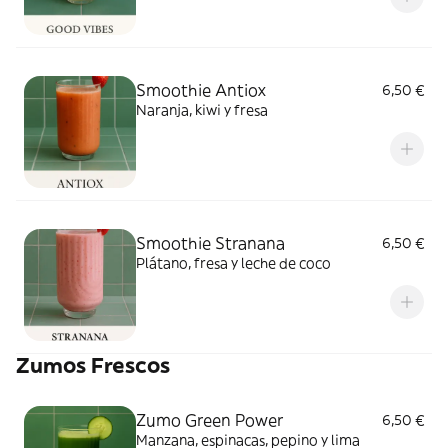
Smoothie Antiox
6,50 €
Naranja, kiwi y fresa
Smoothie Stranana
6,50 €
Plátano, fresa y leche de coco
Zumos Frescos
Zumo Green Power
6,50 €
Manzana, espinacas, pepino y lima