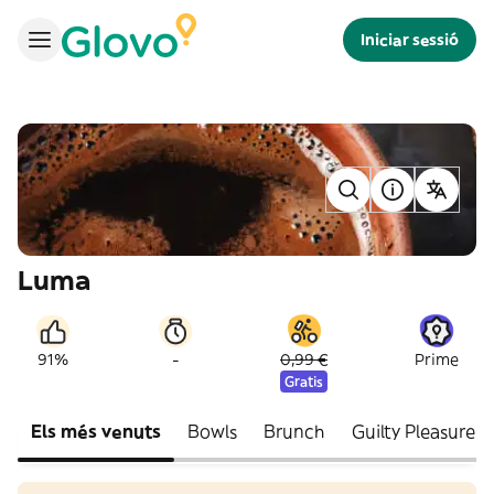
Iniciar sessió
Luma
-
91%
0,99 €
Prime
Gratis
Els més venuts
Bowls
Brunch
Guilty Pleasure