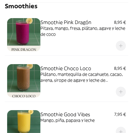
Smoothies
Smoothie Pink Dragón
8,95 €
Pitaya, mango, fresa, plátano, agave y leche
de coco
Smoothie Choco Loco
8,95 €
Plátano, mantequilla de cacahuete, cacao,
avena, sirope de agave y leche de
almendras
Smoothie Good Vibes
7,95 €
Mango, piña, papaya y leche