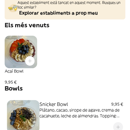
Aquest establiment està tancat en aquest moment. Busques un
lloc similar?
Explorar establiments a prop meu
Els més venuts
Acaí Bowl
9,95 €
Bowls
Snicker Bowl
9,95 €
Plátano, cacao, sirope de agave, crema de
cacahuete, leche de almendras. Topping:
granola, nueces,banana, arandanos y choco
chips