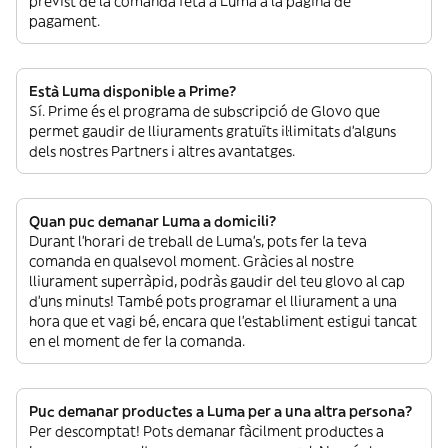
previst de la comanda feta a Luma a la pàgina de
pagament.
Està Luma disponible a Prime?
Sí. Prime és el programa de subscripció de Glovo que
permet gaudir de lliuraments gratuïts il·limitats d’alguns
dels nostres Partners i altres avantatges.
Quan puc demanar Luma a domicili?
Durant l’horari de treball de Luma’s, pots fer la teva
comanda en qualsevol moment. Gràcies al nostre
lliurament superràpid, podràs gaudir del teu glovo al cap
d’uns minuts! També pots programar el lliurament a una
hora que et vagi bé, encara que l’establiment estigui tancat
en el moment de fer la comanda.
Puc demanar productes a Luma per a una altra persona?
Per descomptat! Pots demanar fàcilment productes a