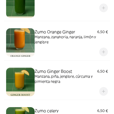
Zumo Orange Ginger
6,50 €
Manzana, zanahoria, naranja, limón y
jengibre
Zumo Ginger Boost
6,50 €
Manzana, piña, jengibre, cúrcuma y
pimienta negra
Zumo celery
6,50 €