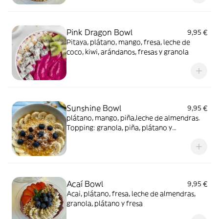
Pink Dragon Bowl
9,95 €
Pitaya, plátano, mango, fresa, leche de
coco, kiwi, arándanos, fresas y granola
Sunshine Bowl
9,95 €
plátano, mango, piña,leche de almendras.
Topping: granola, piña, plátano y
arándanos
Acaí Bowl
9,95 €
Acai, plátano, fresa, leche de almendras,
granola, plátano y fresa