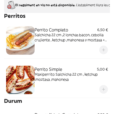
El seguiment en viu no està disponible.
L'establiment lliura les c
Perritos
Perrito Completo
6,50 €
Salchicha 22 cm ,2 lonchas bacon, cebolla
crujiente , ketchup ,mahonesa y moztasa +
patatas fritas
Perrito Simple
5,00 €
Maxiperrito Salchicha 22 cm , ketchup
,moztasa ,mahonesa
Durum