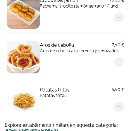
Croquetas jamon
10,30 €
Bechamel trocitos jamón serrano 10 und
Aros de cebolla
7,40 €
Aros de cebolla a la cerveza y rebozados
Patatas fritas
5,40 €
Patatas fritas
Explora establiments similars en aquesta categoria:
Americà
Hamburgueses
Snacks