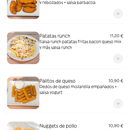
y rebozados + salsa barbacoa
Patatas runch
11,20 €
Salsa runch patatas fritas bacon queso mix
y más salsa runch
Palitos de queso
10,90 €
Dedos de queso mozarella empanados +
salsa yogurt
Nuggets de pollo
10,90 €