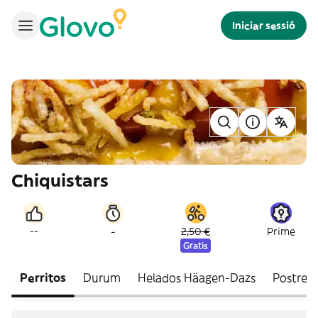
Iniciar sessió
Chiquistars
-
--
2,50 €
Prime
Gratis
Perritos
Durum
Helados Häagen-Dazs
Postres