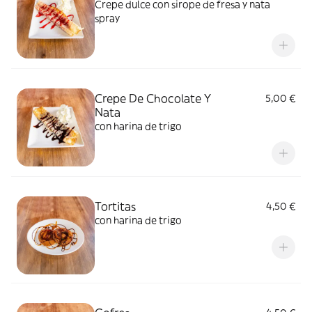
Crepe dulce con sirope de fresa y nata
spray
Crepe De Chocolate Y
5,00 €
Nata
con harina de trigo
Tortitas
4,50 €
con harina de trigo