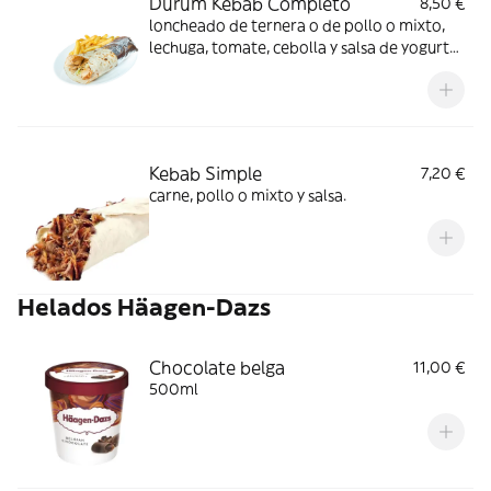
Durum Kebab Completo
8,50 €
loncheado de ternera o de pollo o mixto,
lechuga, tomate, cebolla y salsa de yogurt
enrollado en una tortilla de trigo 30 cm
Kebab Simple
7,20 €
carne, pollo o mixto y salsa.
Helados Häagen-Dazs
Chocolate belga
11,00 €
500ml