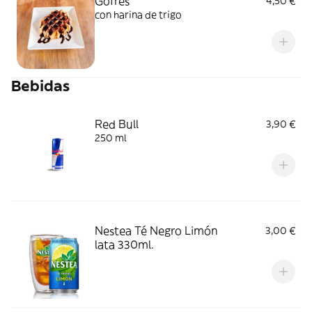
Gofres
4,50 €
con harina de trigo
Bebidas
Red Bull
3,90 €
250 ml
Nestea Té Negro Limón
3,00 €
lata 330ml.