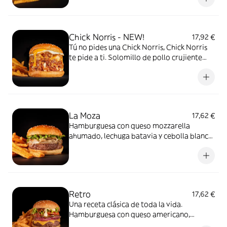
Chick Norris - NEW!
17,92 €
Tú no pides una Chick Norris, Chick Norris
te pide a ti. Solomillo de pollo crujiente
picado, mezclado con queso americano,
bacon bits, cebolla crunchy y huevo frito.
Chuck approved.
La Moza
17,62 €
Hamburguesa con queso mozzarella
ahumado, lechuga batavia y cebolla blanca
a la plancha. Acompañada de patatas y
nuestra salsa Mayo Goiko.
Retro
17,62 €
Una receta clásica de toda la vida.
Hamburguesa con queso americano,
cebolla morada a la plancha, tomate,