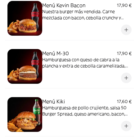
Menú Kevin Bacon
17,90 €
Nuestra burger más vendida. Carne
mezclada con bacon, cebolla crunchy y
queso americano, con patatas, bebida y
salsa Barbacoa Goiko.
Menú M-30
17,90 €
Hamburguesa con queso de cabra a la
plancha y extra de cebolla caramelizada,
con patatas, bebida y salsa Barbacoa Goiko.
Menú Kiki
17,60 €
Hamburguesa de pollo crujiente, salsa 50
Burger Spread, queso americano, bacon,
lechuga, con patatas, bebida y salsa 50
Burger Spread.