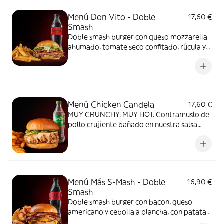
Menú Don Vito - Doble
17,60 €
Smash
Doble smash burger con queso mozzarella
ahumado, tomate seco confitado, rúcula y
Mayo Albahaca. Acompañada de patatas,
bebida, y salsa Mayo Albahaca.
Menú Chicken Candela
17,60 €
MUY CRUNCHY, MUY HOT. Contramuslo de
pollo crujiente bañado en nuestra salsa
Smoked Jalapeño, queso cheddar, jalapeño
fresco y pepinillo. Acompañada de patatas,
bebida y salsa Smoked jalapeño. ¡MÉTELE
CANDELA!
Menú Más S-Mash - Doble
16,90 €
Smash
Doble smash burger con bacon, queso
americano y cebolla a plancha, con patatas,
bebida y salsa Barbacoa Goiko.