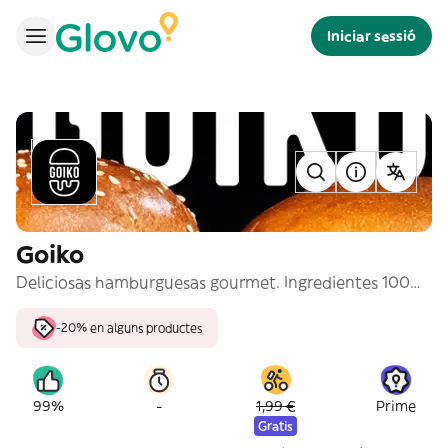
Iniciar sessió
Goiko
Deliciosas hamburguesas gourmet. Ingredientes 100% naturales. Tu cuerpo pide burger y lo sabes. ¡Haz clic y que empiece el ÑAM!
-20% en alguns productes
-
99%
1,99 €
Prime
Gratis