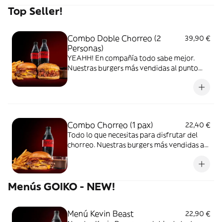
Top Seller!
Combo Doble Chorreo (2
39,90 €
Personas)
YEAHH! En compañía todo sabe mejor.
Nuestras burgers más vendidas al punto
con patatas gajo, bebida y un final feliz.
Combo Chorreo (1 pax)
22,40 €
Todo lo que necesitas para disfrutar del
chorreo. Nuestras burgers más vendidas al
punto con patatas gajo, bebida y un final
feliz.
Menús GOIKO - NEW!
Menú Kevin Beast
22,90 €