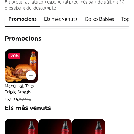
Els preus ratllats corresponen al preu més baix dels últims 30
dies abans del descompte
Promocions
Els més venuts
Goiko Babies
Top S
Promocions
-20%
Menú Hat-Trick -
Triple Smash
15,68 €
19,60 €
Els més venuts