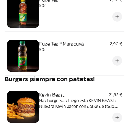
50cl.
Fuze Tea ® Maracuyá
2,90 €
50cl.
Burgers ¡siempre con patatas!
Kevin Beast
21,92 €
Hay burgers... y luego está KEVIN BEAST:
Nuestra Kevin Bacon con doble de todo.
360g de carne picada en la plancha con
doble de bacon bits, doble cebolla crunchy
y doble de queso cheddar. Acompañada de