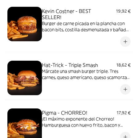
patatas y salsa Barbacoa Goiko.
Kevin Costner - BEST
19,92 €
SELLER!
Burger de carne picada en la plancha con
bacon bits, costilla desmenuzada y bañada
en salsa Barbacoa Goiko, cebolla crunchy y
queso americano. Acompañada de patatas
y salsa Barbacoa Goiko.
Hat-Trick - Triple Smash
18,62 €
Márcate una smash burger triple. Tres
carnes, queso americano, queso scamorza
ahumado, cebolla morada a la plancha y
salsa 50 Burger Spread. Acompañada de
patatas y salsa 50 Burger Spread.
Pigma - CHORREO!
17,92 €
¡El máximo exponente del Chorreo!
Hamburguesa con huevo frito, bacon y
queso americano. Acompañada de patatas
y salsa Mayo Goiko.