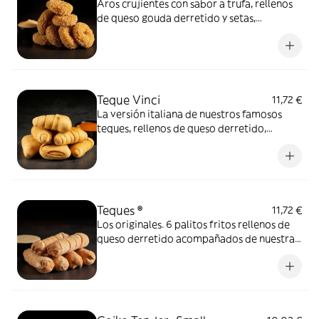
Aros crujientes con sabor a trufa, rellenos
de queso gouda derretido y setas,
acompañados de nuestra salsa Mayo Goiko.
Teque Vinci
11,72 €
La versión italiana de nuestros famosos
teques, rellenos de queso derretido,
orégano, albahaca y tomate, acompañados
de salsa de tomate casera Goiko.
Teques ®
11,72 €
Los originales. 6 palitos fritos rellenos de
queso derretido acompañados de nuestra
salsa Emulsión de Ron.