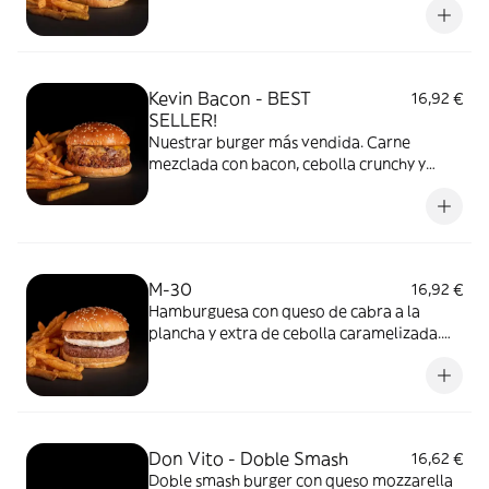
lechuga, pepinillos, salsa Barbacoa Goiko y
salsa Mayo Goiko. Acompañada de patatas
y salsa Barbacoa Goiko.
Kevin Bacon - BEST
16,92 €
SELLER!
Nuestrar burger más vendida. Carne
mezclada con bacon, cebolla crunchy y
queso americano. Acompañada de patatas
y salsa Barbacoa Goiko.
M-30
16,92 €
Hamburguesa con queso de cabra a la
plancha y extra de cebolla caramelizada.
Acompañada de patatas y salsa Barbacoa
Goiko.
Don Vito - Doble Smash
16,62 €
Doble smash burger con queso mozzarella