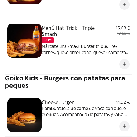
Menú Hat-Trick - Triple
15,68 €
Smash
19,60 €
-20%
Márcate una smash burger triple. Tres
carnes, queso americano, queso scamorza
ahumado, cebolla morada a la plancha y
salsa 50 Burger Spread. Acompañada de
patatas, bebida y salsa 50 Burger Spread.
Goiko Kids - Burgers con patatas para
peques
Cheeseburger
11,92 €
Hamburguesa de carne de vaca con queso
cheddar. Acompañada de patatas y salsa de
tomate.