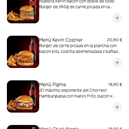
Nuestra Kevin Bacon con doble de todo.
Burger de 360g de carne picada en la
plancha con doble de bacon bits, doble
cebolla crunchy y doble de queso cheddar.
Acompañada de patatas, bebida y salsa
Barbacoa Goiko.
Menú Kevin Costner
20,90 €
Burger de carne picada en la plancha con
bacon bits, costilla desmenuzada y bañada
en salsa Barbacoa Goiko, cebolla crunchy y
queso americano, con patatas y bebida.
Menú Pigma
18,90 €
¡El máximo exponente del Chorreo!
Hamburguesa con huevo frito, bacon y
queso americano, con patatas, bebida y
salsa Mayo Goiko.