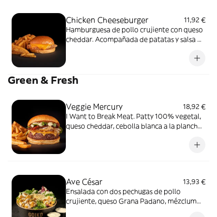
Chicken Cheeseburger
11,92 €
Hamburguesa de pollo crujiente con queso
cheddar. Acompañada de patatas y salsa de
tomate.
Green & Fresh
Veggie Mercury
18,92 €
I Want to Break Meat. Patty 100% vegetal,
queso cheddar, cebolla blanca a la plancha,
tomate seco confitado, rúcula fresca.
Acompañada de patatas y nuestra
irresistible salsa Mayo de albahaca.
Ave César
13,93 €
Ensalada con dos pechugas de pollo
crujiente, queso Grana Padano, mézclum
de lechugas, rúcula, picatostes y salsa César