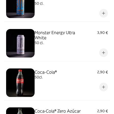
50 cl.
Monster Energy Ultra
3,90 €
White
50 cl.
Coca-Cola®
2,90 €
50cl.
Coca‑Cola® Zero Azúcar
2,90 €