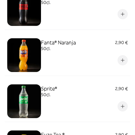
50cl.
Fanta® Naranja
2,90 €
50cl.
Sprite®
2,90 €
50cl.
Fuze Tea ®
2,90 €