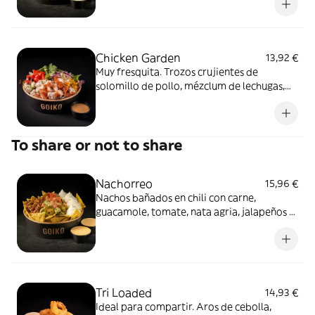
Goiko.
Chicken Garden
13,92 €
Muy fresquita. Trozos crujientes de
solomillo de pollo, mézclum de lechugas,
queso de cabra, rúcula, tomate cherry,
maíz, cebolla morada y vinagreta Goiko.
To share or not to share
Nachorreo
15,96 €
Nachos bañados en chili con carne,
guacamole, tomate, nata agria, jalapeños y
nuestra salsa de queso Enquésame.
Tri Loaded
14,93 €
Ideal para compartir. Aros de cebolla,