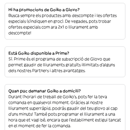
Hi ha promocions de Goiko a Glovo?
Busca sempre els productes amb descompte i les ofertes
especials (s’indiquen en groc). De vegades, pots trobar
ofertes especials com ara 2x1 o lliurament amb
descompte!
Està Goiko disponible a Prime?
Sí. Prime és el programa de subscripció de Glovo que
permet gaudir de lliuraments gratuïts il·limitats d’alguns
dels nostres Partners i altres avantatges.
Quan puc demanar Goiko a domicili?
Durant l’horari de treball de Goiko’s, pots fer la teva
comanda en qualsevol moment. Gràcies al nostre
lliurament superràpid, podràs gaudir del teu glovo al cap
d’uns minuts! També pots programar el lliurament a una
hora que et vagi bé, encara que l’establiment estigui tancat
en el moment de fer la comanda.