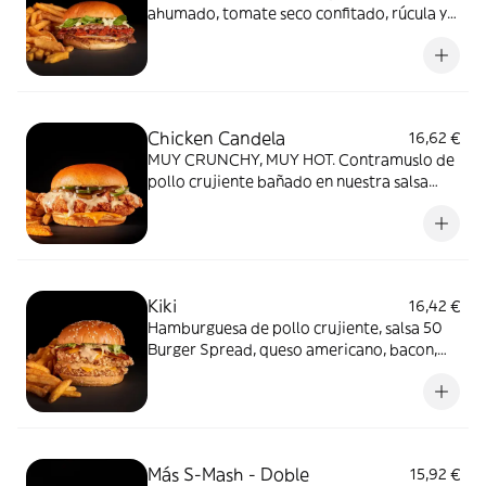
ahumado, tomate seco confitado, rúcula y
Mayo Albahaca. Acompañada de patatas y
salsa Mayo Albahaca.
Chicken Candela
16,62 €
MUY CRUNCHY, MUY HOT. Contramuslo de
pollo crujiente bañado en nuestra salsa
Smoked Jalapeño, queso cheddar, jalapeño
fresco y pepinillo. Acompañada de patatas
y salsa Somked jalapeño. ¡MÉTELE
CANDELA!
Kiki
16,42 €
Hamburguesa de pollo crujiente, salsa 50
Burger Spread, queso americano, bacon,
lechuga. Acompañada de patatas y salsa 50
Burger Spread.
Más S-Mash - Doble
15,92 €