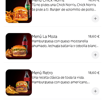
Menú Chick Norris
18,90 €
Tú no pides una Chick Norris, Chick Norris
te pide a ti. Burger de solomillo de pollo
crujiente picado, mezclado con queso
americano, bacon bits, cebolla crunchy y
huevo frito. Acompañada de patatas,
bebida y salsa Barbacoa Goiko. Chuck
approved.
Menú La Moza
18,60 €
Hamburguesa con queso mozzarella
ahumado, lechuga batavia y cebolla blanca
a la plancha. Acompañada de patatas,
bebida y nuestra salsa Mayo Goiko
Menú Retro
18,60 €
Una receta clásica de toda la vida.
Hamburguesa con queso americano,
cebolla morada a la plancha, tomate,
lechuga, pepinillos, salsa Barbacoa Goiko y
salsa Mayo Goiko. Acompañada de patatas,
bebida y salsa Barbacoa Goiko.