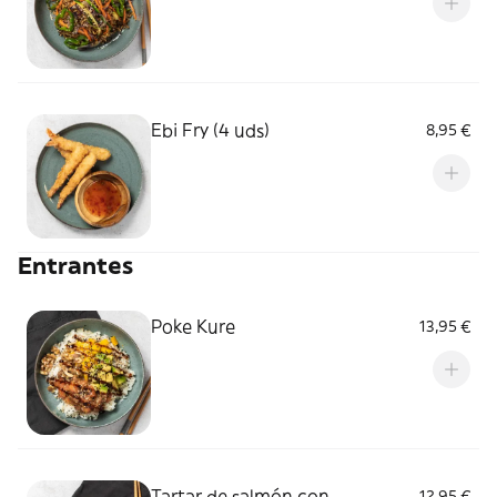
Ebi Fry (4 uds)
8,95 €
Entrantes
Poke Kure
13,95 €
Tartar de salmón con
12,95 €