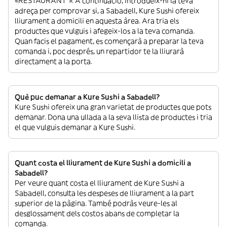
«RESTAURANT”». A continuació, introdueix-hi la teva
adreça per comprovar si, a Sabadell, Kure Sushi ofereix
lliurament a domicili en aquesta àrea. Ara tria els
productes que vulguis i afegeix-los a la teva comanda.
Quan facis el pagament, es començarà a preparar la teva
comanda i, poc després, un repartidor te la lliurarà
directament a la porta.
Què puc demanar a Kure Sushi a Sabadell?
Kure Sushi ofereix una gran varietat de productes que pots
demanar. Dona una ullada a la seva llista de productes i tria
el que vulguis demanar a Kure Sushi.
Quant costa el lliurament de Kure Sushi a domicili a
Sabadell?
Per veure quant costa el lliurament de Kure Sushi a
Sabadell, consulta les despeses de lliurament a la part
superior de la pàgina. També podràs veure-les al
desglossament dels costos abans de completar la
comanda.