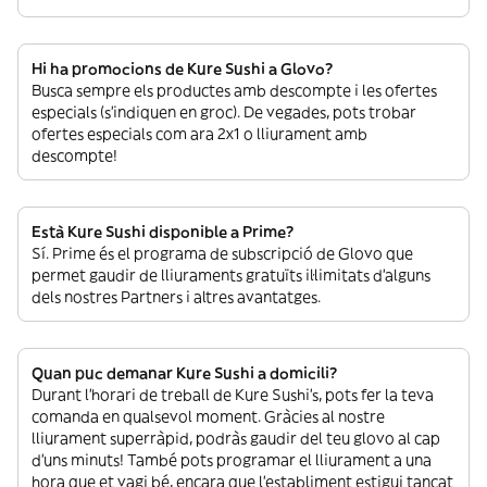
Hi ha promocions de Kure Sushi a Glovo?
Busca sempre els productes amb descompte i les ofertes
especials (s’indiquen en groc). De vegades, pots trobar
ofertes especials com ara 2x1 o lliurament amb
descompte!
Està Kure Sushi disponible a Prime?
Sí. Prime és el programa de subscripció de Glovo que
permet gaudir de lliuraments gratuïts il·limitats d’alguns
dels nostres Partners i altres avantatges.
Quan puc demanar Kure Sushi a domicili?
Durant l’horari de treball de Kure Sushi’s, pots fer la teva
comanda en qualsevol moment. Gràcies al nostre
lliurament superràpid, podràs gaudir del teu glovo al cap
d’uns minuts! També pots programar el lliurament a una
hora que et vagi bé, encara que l’establiment estigui tancat