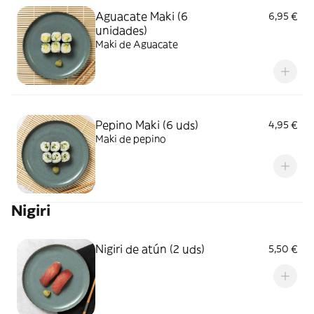
Aguacate Maki (6
6,95 €
unidades)
Maki de Aguacate
Pepino Maki (6 uds)
4,95 €
Maki de pepino
Nigiri
Nigiri de atún (2 uds)
5,50 €