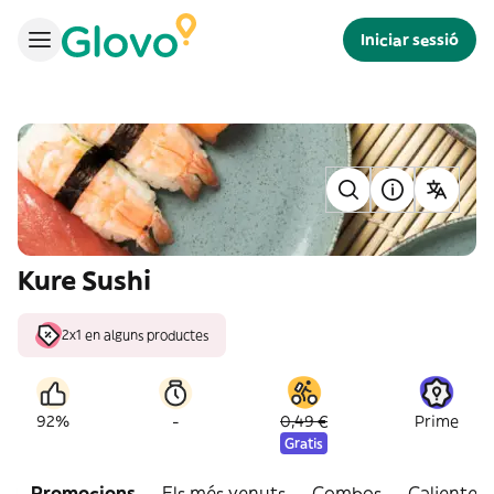
Iniciar sessió
Kure Sushi
2x1 en alguns productes
-
92%
0,49 €
Prime
Gratis
Promocions
Els més venuts
Combos
Calientes