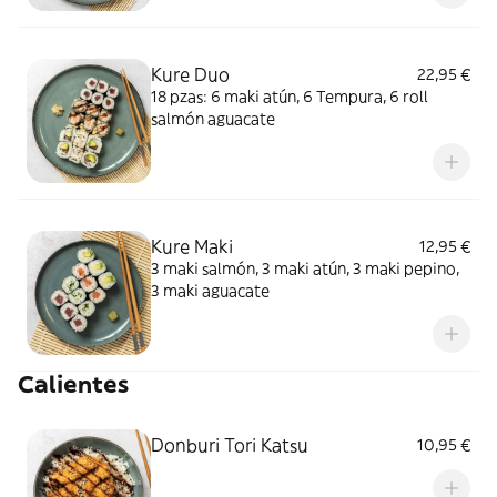
Kure Duo
22,95 €
18 pzas: 6 maki atún, 6 Tempura, 6 roll
salmón aguacate
Kure Maki
12,95 €
3 maki salmón, 3 maki atún, 3 maki pepino,
3 maki aguacate
Calientes
Donburi Tori Katsu
10,95 €