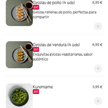
Gyozas de pollo (4 uds)
6,95 €
2x1
Gyozas rellenas de pollo, perfectas para
compartir
Gyozas de verdura (4 uds)
6,95 €
2x1
Exquisitas gyozas vegetarianas, sabor
auténtico
Kuremame
5,95 €
2x1