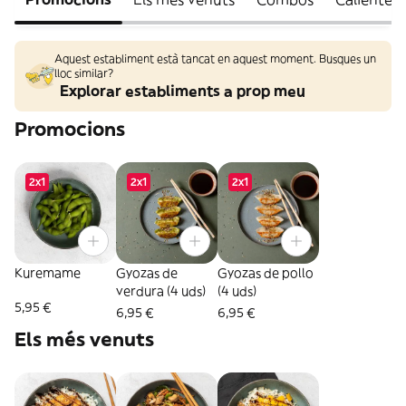
Aquest establiment està tancat en aquest moment. Busques un
lloc similar?
Explorar establiments a prop meu
Promocions
2x1
2x1
2x1
Kuremame
Gyozas de
Gyozas de pollo
verdura (4 uds)
(4 uds)
5,95 €
6,95 €
6,95 €
Els més venuts