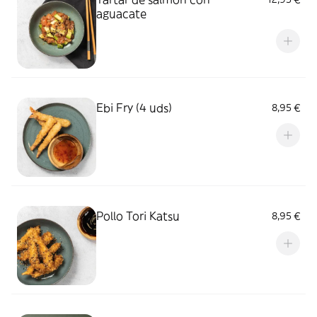
aguacate
Ebi Fry (4 uds)
8,95 €
Pollo Tori Katsu
8,95 €