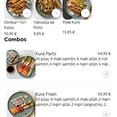
Donburi Tori
Yakisoba de
Poke Kure
Katsu
Pollo
13,95 €
10,95 €
9,95 €
Combos
Kure Party
49,95 €
36 pzas: 6 maki salmón, 6 maki atún, 6 roll
salmón, 4 nigiri salmón, 4 nigiri atún, 4 nigiri
langostino, 4 nigiri aguacate
Kure Fresh
26,95 €
20 pzas: 6 maki salmón, 6 maki atún, 2 nigiri
salmón, 2 nigiri atún, 2 nigiri langostino, 2
nigiri aguacate