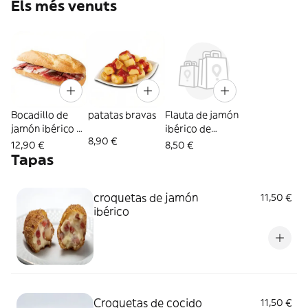
Els més venuts
Bocadillo de
patatas bravas
Flauta de jamón
jamón ibérico de
ibérico de
8,90 €
bellota
bellota
12,90 €
8,50 €
Tapas
croquetas de jamón
11,50 €
ibérico
Croquetas de cocido
11,50 €