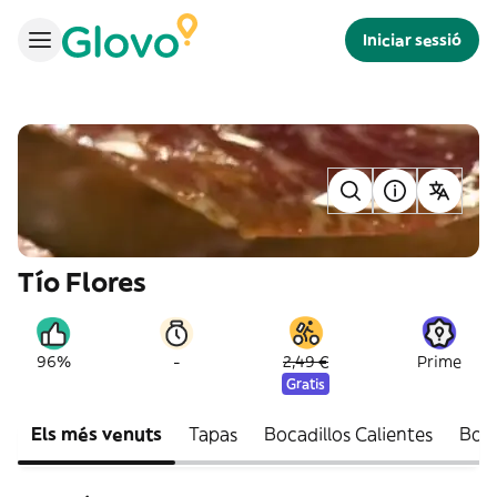
Iniciar sessió
Tío Flores
-
96%
2,49 €
Prime
Gratis
Els més venuts
Tapas
Bocadillos Calientes
Boca