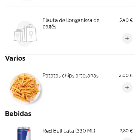
Flauta de llonganissa de
5,40 €
pagès
Varios
Patatas chips artesanas
2,00 €
Bebidas
Red Bull Lata (330 Ml.)
2,80 €