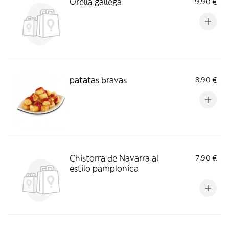
Orella gallega
9,90 €
patatas bravas
8,90 €
Chistorra de Navarra al
7,90 €
estilo pamplonica