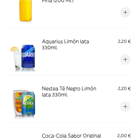
Piña (200 Ml.)
Aquarius Limón lata
2,20 €
330ml.
Nestea Té Negro Limón
2,20 €
lata 330ml.
Coca-Cola Sabor Original
2,00 €