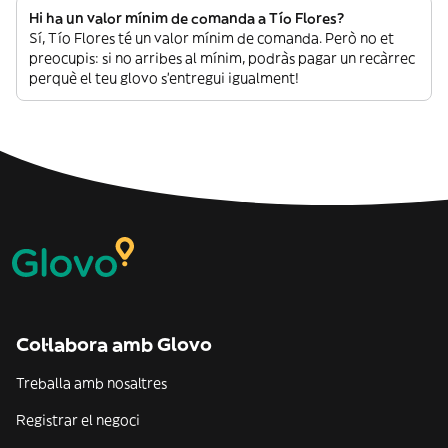
Hi ha un valor mínim de comanda a Tío Flores?
Sí, Tío Flores té un valor mínim de comanda. Però no et
preocupis: si no arribes al mínim, podràs pagar un recàrrec
perquè el teu glovo s’entregui igualment!
Col·labora amb Glovo
Treballa amb nosaltres
Registrar el negoci