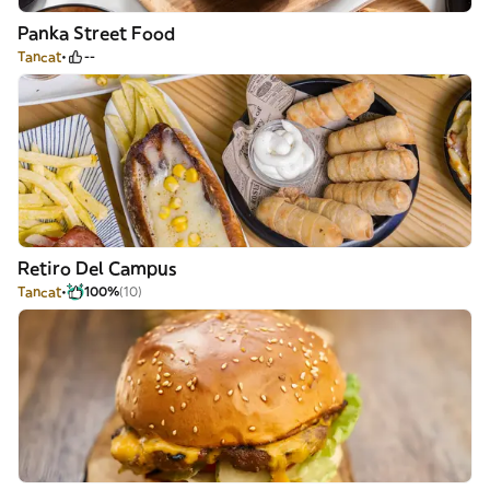
Panka Street Food
Tancat
--
Retiro Del Campus
Tancat
100%
(10)