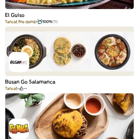
El Guiso
Tancat fins demà
100%
(11)
Busan Go Salamanca
Tancat
--