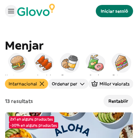
Iniciar sessió
Menjar
Hamburgueses
Americà
Esmorzar
Snacks
Entrepans
Internacional
Ordenar per
Millor valorats
13 resultats
Restablir
2x1 en alguns productes
-30% en alguns productes