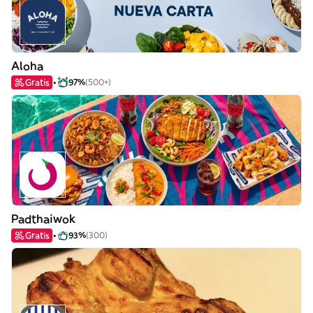
Aloha
Gratis
97%
(500+)
Padthaiwok
Gratis
93%
(300)