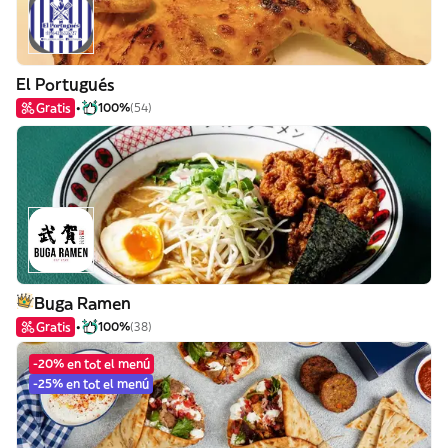
El Portugués
Gratis
100%
(54)
Buga Ramen
Gratis
100%
(38)
-20% en tot el menú
-25% en tot el menú