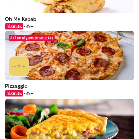
Oh My Kebab
Gratis
--
2x1 en alguns productes
Pizzaggio
Gratis
--