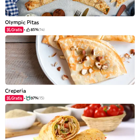
Olympic Pitas
Gratis
85%
(14)
Creperia
Gratis
97%
(15)