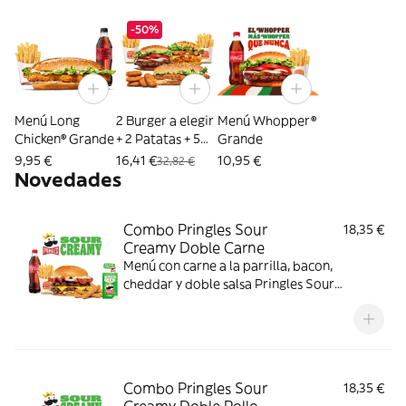
-50%
Menú Long
2 Burger a elegir
Menú Whopper®
Chicken® Grande
+ 2 Patatas + 5
Grande
Nuggets
9,95 €
16,41 €
10,95 €
32,82 €
Novedades
Combo Pringles Sour
18,35 €
Creamy Doble Carne
Menú con carne a la parrilla, bacon,
cheddar y doble salsa Pringles Sour
Creamy.
Combo Pringles Sour
18,35 €