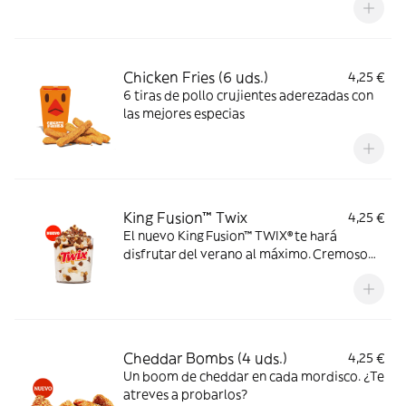
Chicken Fries (6 uds.)
4,25 €
6 tiras de pollo crujientes aderezadas con
las mejores especias
King Fusion™ Twix
4,25 €
El nuevo King Fusion™ TWIX® te hará
disfrutar del verano al máximo. Cremoso
helado de vainilla con topping TWIX® y
sirope de caramelo. Dale un TWIX al
verano.
Cheddar Bombs (4 uds.)
4,25 €
Un boom de cheddar en cada mordisco. ¿Te
atreves a probarlos?