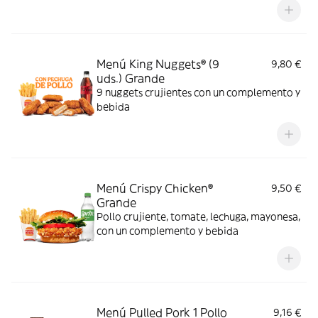
exquisita salsa Big King entre dos panes de
sésamo crujiente, ¿se puede pedir más?
Menú King Nuggets® (9
9,80 €
uds.) Grande
9 nuggets crujientes con un complemento y
bebida
Menú Crispy Chicken®
9,50 €
Grande
Pollo crujiente, tomate, lechuga, mayonesa,
con un complemento y bebida
Menú Pulled Pork 1 Pollo
9,16 €