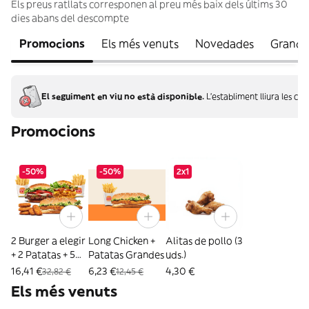
Els preus ratllats corresponen al preu més baix dels últims 30
dies abans del descompte
Promocions
Els més venuts
Novedades
Grand 
El seguiment en viu no està disponible.
L'establiment lliura les c
Promocions
-50%
-50%
2x1
2 Burger a elegir
Long Chicken +
Alitas de pollo (3
+ 2 Patatas + 5
Patatas Grandes
uds.)
Nuggets
16,41 €
6,23 €
4,30 €
32,82 €
12,45 €
Els més venuts