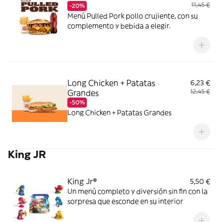
11,45 €
-20%
Menú Pulled Pork pollo crujiente, con su
complemento y bebida a elegir.
Long Chicken + Patatas
6,23 €
Grandes
12,45 €
-50%
Long Chicken + Patatas Grandes
King JR
King Jr®
5,50 €
Un menú completo y diversión sin fin con la
sorpresa que esconde en su interior