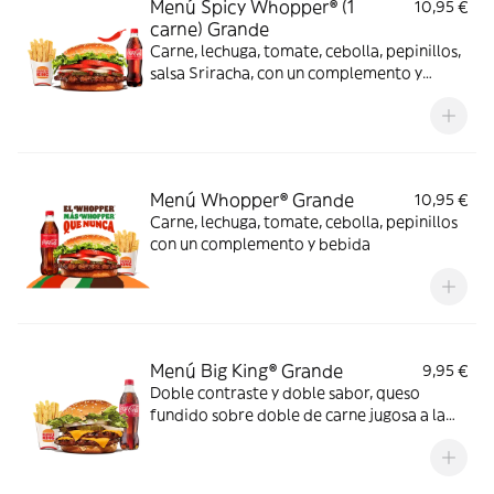
Menú Spicy Whopper® (1
10,95 €
carne) Grande
Carne, lechuga, tomate, cebolla, pepinillos,
salsa Sriracha, con un complemento y
bebida
Menú Whopper® Grande
10,95 €
Carne, lechuga, tomate, cebolla, pepinillos
con un complemento y bebida
Menú Big King® Grande
9,95 €
Doble contraste y doble sabor, queso
fundido sobre doble de carne jugosa a la
parrilla, lechuga, pepinillos y cebolla,
bañados en exquisita salsa Big King entre
dos panes de sésamo crujiente, ¿se puede