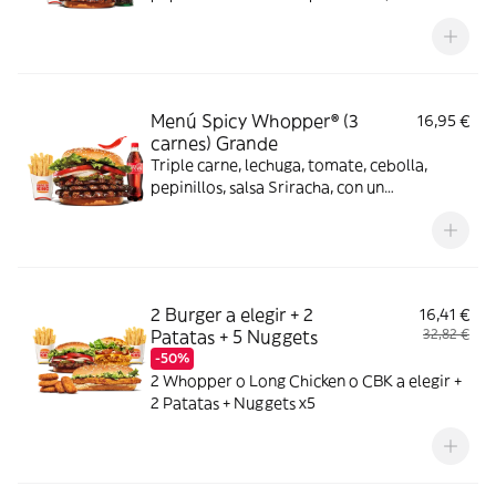
Menú Spicy Whopper® (3
16,95 €
carnes) Grande
Triple carne, lechuga, tomate, cebolla,
pepinillos, salsa Sriracha, con un
complemento y bebida
2 Burger a elegir + 2
16,41 €
Patatas + 5 Nuggets
32,82 €
-50%
2 Whopper o Long Chicken o CBK a elegir +
2 Patatas + Nuggets x5