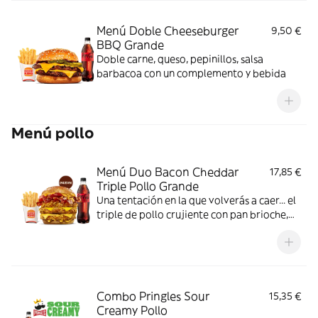
pedir más?
Menú Doble Cheeseburger
9,50 €
BBQ Grande
Doble carne, queso, pepinillos, salsa
barbacoa con un complemento y bebida
Menú pollo
Menú Duo Bacon Cheddar
17,85 €
Triple Pollo Grande
Una tentación en la que volverás a caer... el
triple de pollo crujiente con pan brioche,
deliciosa salsa de queso cheddar, dos
crujientes lonchas de bacon, cebolla frita y
tomate. Todo ello acompañado de tu
bebida y complemento favoritos. Algo
irresistible.
Combo Pringles Sour
15,35 €
Creamy Pollo