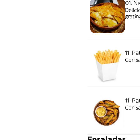
01. N
Delici
grati
11. Pa
Con sa
11. P
Con sa
Ensaladas