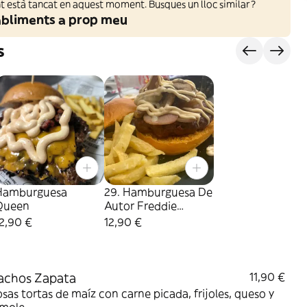
 està tancat en aquest moment. Busques un lloc similar?
abliments a prop meu
s
Hamburguesa
29. Hamburguesa De
Queen
Autor Freddie
Mercury
2,90 €
12,90 €
achos Zapata
11,90 €
osas tortas de maíz con carne picada, frijoles, queso y