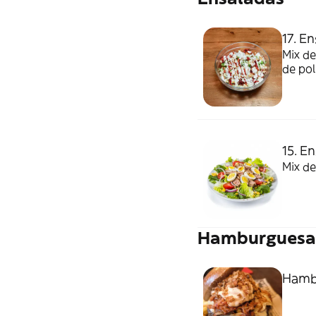
17. E
Mix de
de pol
15. E
Mix de
Hamburguesas
Hamb