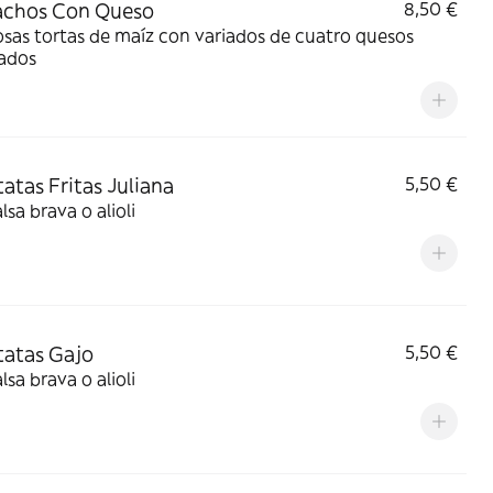
achos Con Queso
8,50 €
osas tortas de maíz con variados de cuatro quesos
nados
tatas Fritas Juliana
5,50 €
lsa brava o alioli
atatas Gajo
5,50 €
lsa brava o alioli