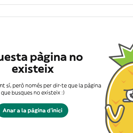
esta pàgina no
existeix
t sí, però només per dir-te que la pàgina
que busques no existeix :)
Anar a la pàgina d'inici