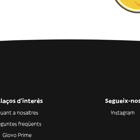
laços d'interès
Segueix-no
uant a nosaltres
Instagram
eguntes freqüents
Glovo Prime