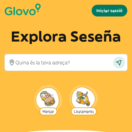
Iniciar sessió
Explora Seseña
Menjar
Lliuraments