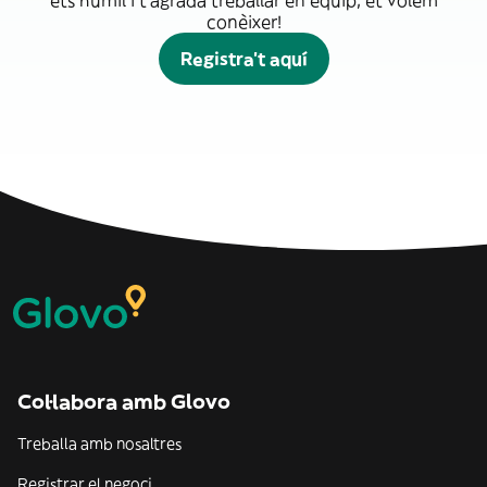
ets humil i t'agrada treballar en equip, et volem
conèixer!
Registra't aquí
Col·labora amb Glovo
Treballa amb nosaltres
Registrar el negoci