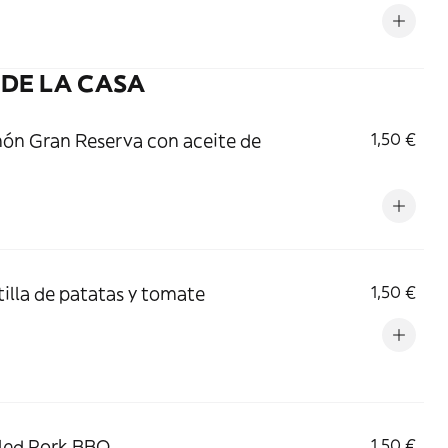
DE LA CASA
món Gran Reserva con aceite de
1,50 €
rtilla de patatas y tomate
1,50 €
lled Pork BBQ
1,50 €