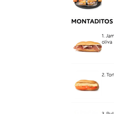
MONTADITOS 
1. Ja
oliva
2. To
3. Pu