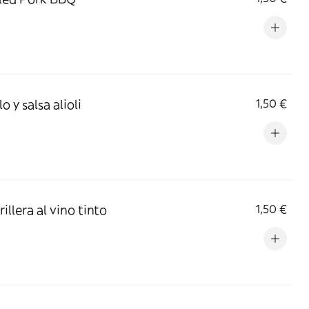
lo y salsa alioli
1,50 €
rillera al vino tinto
1,50 €