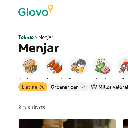
Toledo
Menjar
Menjar
Hamburgueses
Americà
Esmorzar
Snacks
Piz
Llatina
Ordenar per
Millor valora
2 resultats