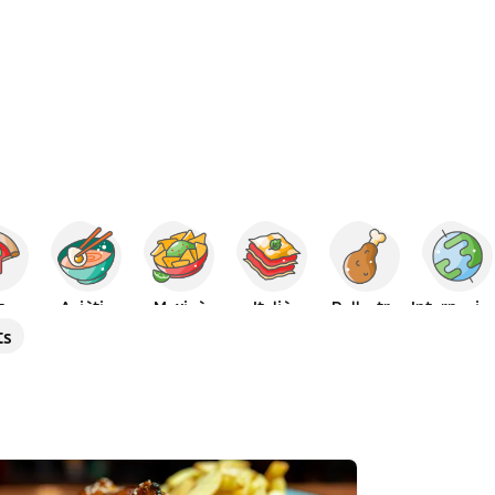
za
Asiàtic
Mexicà
Italià
Pollastre
Interna
ts