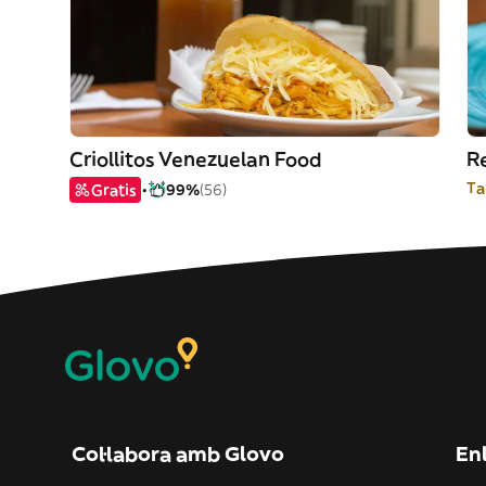
Criollitos Venezuelan Food
Re
Ta
Gratis
99%
(56)
Col·labora amb Glovo
Enl