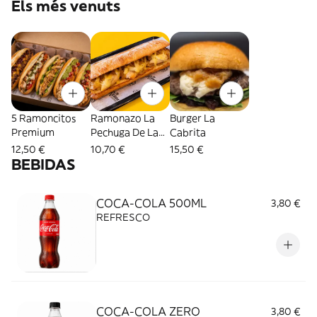
Els més venuts
5 Ramoncitos
Ramonazo La
Burger La
Premium
Pechuga De La
Cabrita
Ramona (25 Cm.)
12,50 €
10,70 €
15,50 €
BEBIDAS
COCA-COLA 500ML
3,80 €
REFRESCO
COCA-COLA ZERO
3,80 €