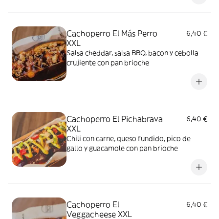
Cachoperro El Más Perro
6,40 €
XXL
Salsa cheddar, salsa BBQ, bacon y cebolla
crujiente con pan brioche
Cachoperro El Pichabrava
6,40 €
XXL
Chili con carne, queso fundido, pico de
gallo y guacamole con pan brioche
Cachoperro El
6,40 €
Veggacheese XXL