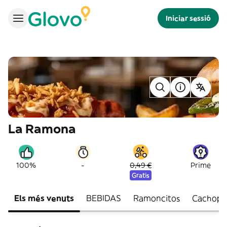
Iniciar sessió
La Ramona
-
100%
0,49 €
Prime
Gratis
Els més venuts
BEBIDAS
Ramoncitos
Cachope