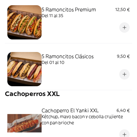
5 Ramoncitos Premium
12,50 €
Del 11 al 35
5 Ramoncitos Clásicos
9,50 €
Del 01 al 10
Cachoperros XXL
Cachoperro El Yanki XXL
6,40 €
Kétchup, mayo bacon y cebolla crujiente
con pan brioche