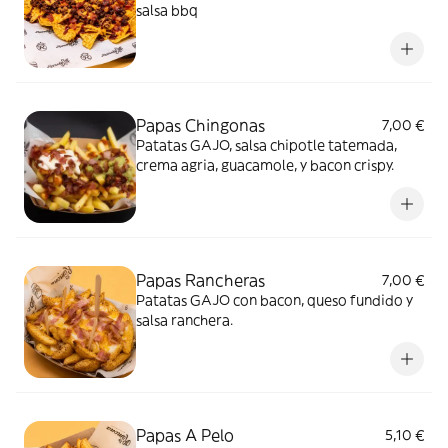
salsa bbq
Papas Chingonas
7,00 €
Patatas GAJO, salsa chipotle tatemada,
crema agria, guacamole, y bacon crispy.
Papas Rancheras
7,00 €
Patatas GAJO con bacon, queso fundido y
salsa ranchera.
Papas A Pelo
5,10 €