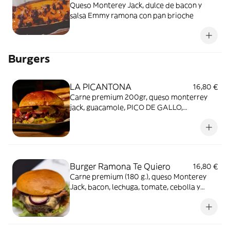
Queso Monterey Jack, dulce de bacon y
salsa Emmy ramona con pan brioche
Burgers
LA PICANTONA
16,80 €
Carne premium 200gr, queso monterrey
jack, guacamole, PICO DE GALLO,
jalapeños, salsa chipotle tatemada y bacon
crispy
Burger Ramona Te Quiero
16,80 €
Carne premium (180 g.), queso Monterey
Jack, bacon, lechuga, tomate, cebolla y
salsa Ramona burger. Servido en brioche
de mantequilla