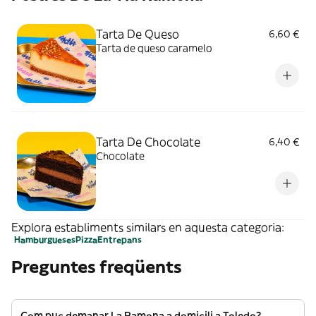
Tarta De Queso
6,60 €
Tarta de queso caramelo
Tarta De Chocolate
6,40 €
Chocolate
Explora establiments similars en aquesta categoria:
Hamburgueses
Pizza
Entrepans
Preguntes freqüents
Com puc demanar La Ramona a domicili a Toledo?