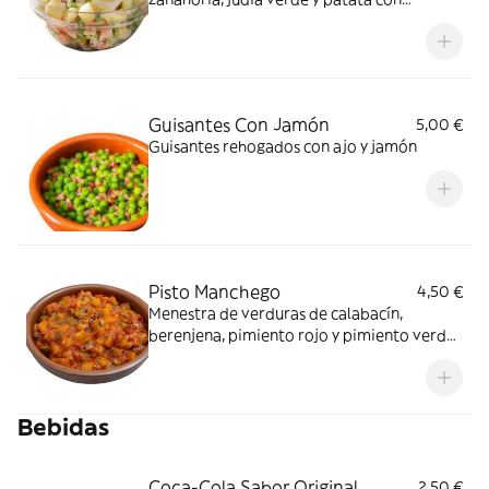
mahonesa atún y aceituna
Guisantes Con Jamón
5,00 €
Guisantes rehogados con ajo y jamón
Pisto Manchego
4,50 €
Menestra de verduras de calabacín,
berenjena, pimiento rojo y pimiento verde
con tomate
Bebidas
Coca-Cola Sabor Original
2,50 €