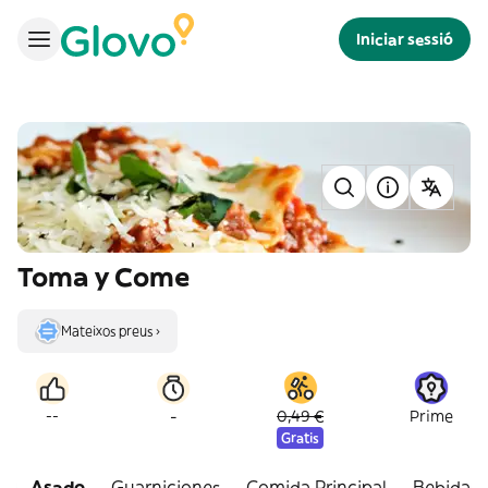
Iniciar sessió
Toma y Come
Mateixos preus ›
-
--
0,49 €
Prime
Gratis
Asado
Guarniciones
Comida Principal
Bebidas