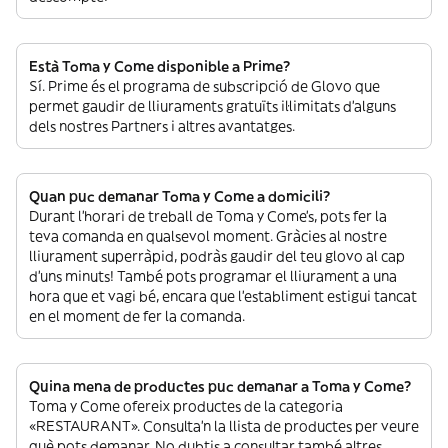
Està Toma y Come disponible a Prime?
Sí. Prime és el programa de subscripció de Glovo que
permet gaudir de lliuraments gratuïts il·limitats d’alguns
dels nostres Partners i altres avantatges.
Quan puc demanar Toma y Come a domicili?
Durant l’horari de treball de Toma y Come’s, pots fer la
teva comanda en qualsevol moment. Gràcies al nostre
lliurament superràpid, podràs gaudir del teu glovo al cap
d’uns minuts! També pots programar el lliurament a una
hora que et vagi bé, encara que l’establiment estigui tancat
en el moment de fer la comanda.
Quina mena de productes puc demanar a Toma y Come?
Toma y Come ofereix productes de la categoria
«RESTAURANT». Consulta’n la llista de productes per veure
què pots demanar. No dubtis a consultar també altres