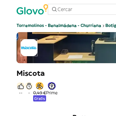
Torremolinos - Benalmádena - Churriana
Boti
Miscota
--
-
0,49 €
Prime
Gratis