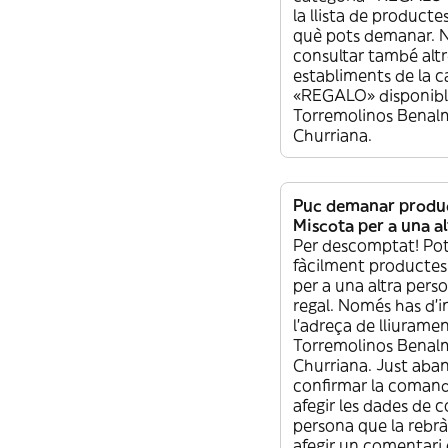
la llista de producte
què pots demanar. N
consultar també altr
establiments de la c
«REGALO» disponibl
Torremolinos Bena
Churriana.
Puc demanar produc
Miscota per a una a
Per descomptat! Po
fàcilment productes
per a una altra pers
regal. Només has d’i
l’adreça de lliurame
Torremolinos Bena
Churriana. Just aba
confirmar la comand
afegir les dades de 
persona que la rebr
afegir un comentari