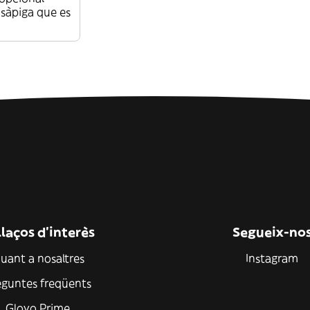
 sàpiga que es
laços d'interès
Segueix-no
uant a nosaltres
Instagram
eguntes freqüents
Glovo Prime