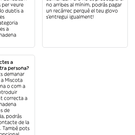
s per veure
no arribes al mínim, podràs pagar
o dubtis a
un recàrrec perquè el teu glovo
es
s’entregui igualment!
ategoria
es a
lmadena
tes a
ltra persona?
ts demanar
 a Miscota
ona o com a
ntroduir
nt correcta a
lmadena
ns de
a, podràs
contacte de la
à. També pots
 opcional