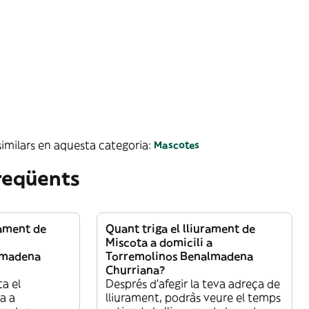
imilars en aquesta categoria:
Mascotes
reqüents
rament de
Quant triga el lliurament de
Miscota a domicili a
lmadena
Torremolinos Benalmadena
Churriana?
a el
Després d’afegir la teva adreça de
a a
lliurament, podràs veure el temps