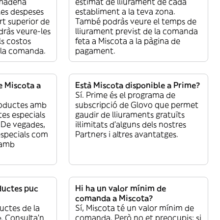
lmadena
estimat de lliurament de cada
les despeses
establiment a la teva zona.
rt superior de
També podràs veure el temps de
dràs veure-les
lliurament previst de la comanda
ls costos
feta a Miscota a la pàgina de
 la comanda.
pagament.
e Miscota a
Està Miscota disponible a Prime?
Sí. Prime és el programa de
roductes amb
subscripció de Glovo que permet
tes especials
gaudir de lliuraments gratuïts
. De vegades,
il·limitats d’alguns dels nostres
especials com
Partners i altres avantatges.
 amb
ductes puc
Hi ha un valor mínim de
comanda a Miscota?
uctes de la
Sí, Miscota té un valor mínim de
. Consulta’n
comanda. Però no et preocupis: si