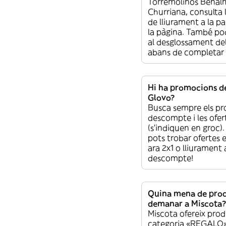
Torremolinos Bena
Churriana, consulta 
de lliurament a la pa
la pàgina. També po
al desglossament de
abans de completar
Hi ha promocions d
Glovo?
Busca sempre els p
descompte i les ofer
(s’indiquen en groc)
pots trobar ofertes 
ara 2x1 o lliurament
descompte!
Quina mena de pro
demanar a Miscota?
Miscota ofereix prod
categoria «REGALO»