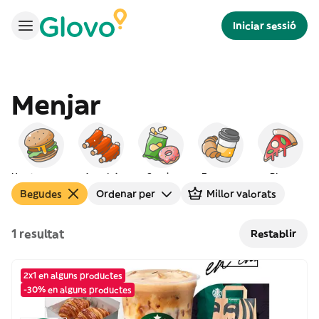
Iniciar sessió
Menjar
Hamburgueses
Americà
Snacks
Esmorzar
Pizza
Begudes
Ordenar per
Millor valorats
1 resultat
Restablir
2x1 en alguns productes
-30% en alguns productes