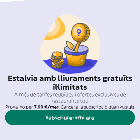
Estalvia amb lliuraments gratuïts
il·limitats
A més de tarifes reduïdes i ofertes exclusives de
restaurants top
Prova-ho per
7,99 €/mes
. Cancel·la la subscripció quan vulguis.
Subscriure-m'hi ara