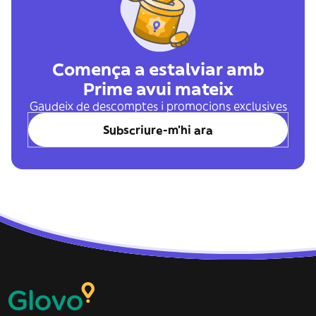
Comença a estalviar amb
Prime avui mateix
Gaudeix de descomptes i promocions exclusives
Subscriure-m'hi ara