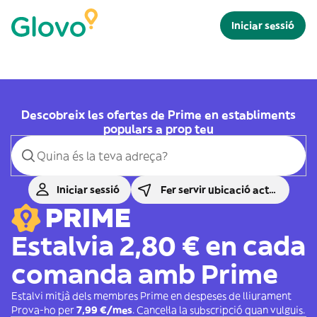
Iniciar sessió
Descobreix les ofertes de Prime en establiments
populars a prop teu
Iniciar sessió
Fer servir ubicació actual
Estalvia 2,80 € en cada
comanda amb Prime
Estalvi mitjà dels membres Prime en despeses de lliurament
Prova-ho per
7,99 €/mes
. Cancel·la la subscripció quan vulguis.