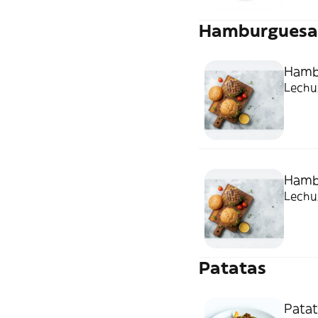
Hamburguesa
Hambu
Lechug
Hamb
Lechug
Patatas
Patat