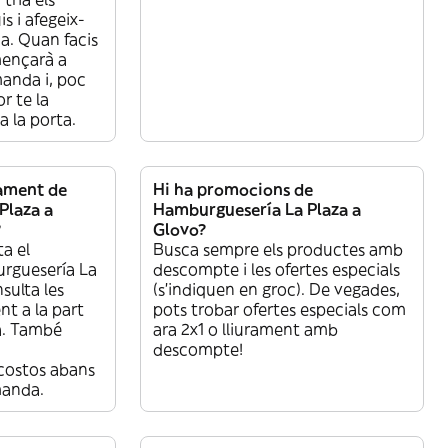
s i afegeix-
a. Quan facis
mençarà a
manda i, poc
r te la
a la porta.
rament de
Hi ha promocions de
Plaza a
Hamburguesería La Plaza a
?
Glovo?
a el
Busca sempre els productes amb
rguesería La
descompte i les ofertes especials
sulta les
(s’indiquen en groc). De vegades,
nt a la part
pots trobar ofertes especials com
a. També
ara 2x1 o lliurament amb
descompte!
costos abans
manda.