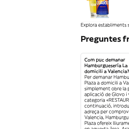
Explora establiments s
Preguntes f
Com puc demanar
Hamburguesería La 
domicili a Valencia
Per demanar Hambur
Plaza a domicili a Va
simplement obre la 
aplicació de Glovo i 
categoria «RESTAUR
continuació, introdu
adreça per comprovar
Valencia, Hamburgue
Plaza ofereix lliuram
en aquesta àrea. Ara 