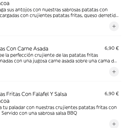
acoa
aga sus antojos con nuestras sabrosas patatas con
cargadas con crujientes patatas fritas, queso derretido
a barbacoa picante
as Con Carne Asada
6,90 €
e la perfección crujiente de las patatas fritas
nadas con una jugosa carne asada sobre una cama de
as con carne asada doradas y sazonadas
as Fritas Con Falafel Y Salsa
6,90 €
acoa
a tu paladar con nuestras crujientes patatas fritas con
l. Servido con una sabrosa salsa BBQ