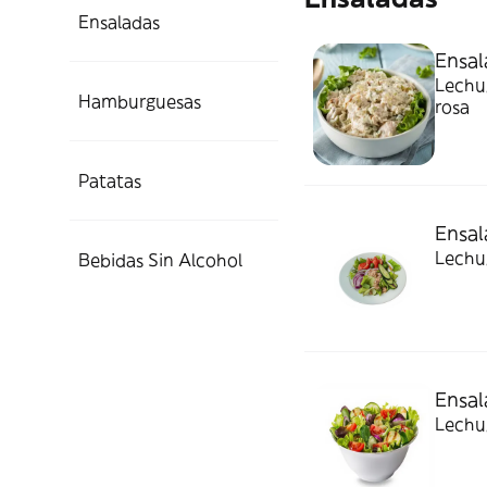
Ensaladas
Ensal
Lechug
Hamburguesas
rosa
Patatas
Ensal
Lechug
Bebidas Sin Alcohol
Ensal
Lechug