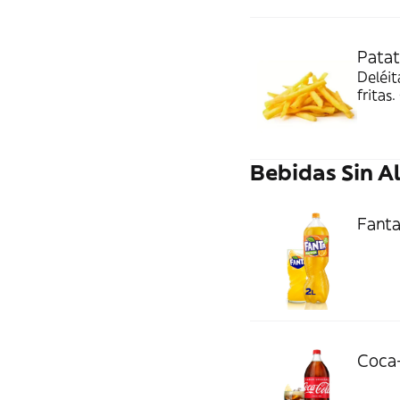
Patat
Deléit
fritas
dorado
irresi
Bebidas Sin A
Fanta
Coca-