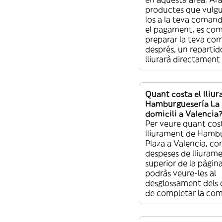
productes que vulgui
los a la teva comand
el pagament, es co
preparar la teva co
després, un repartido
lliurarà directament 
Quant costa el lliu
Hamburguesería La 
domicili a Valencia
Per veure quant cost
lliurament de Hambu
Plaza a Valencia, con
despeses de lliurame
superior de la pàgin
podràs veure-les al
desglossament dels 
de completar la co