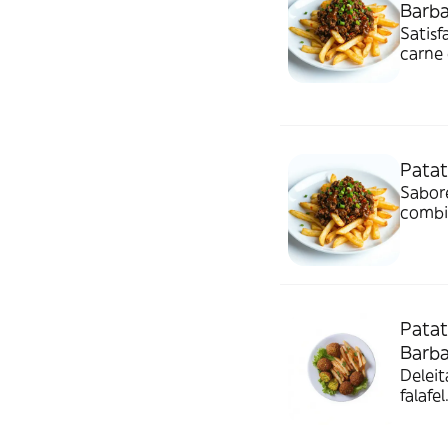
Barb
Satisf
carne 
y sals
Patat
Sabore
combi
patat
Patat
Barb
Deleit
falafe