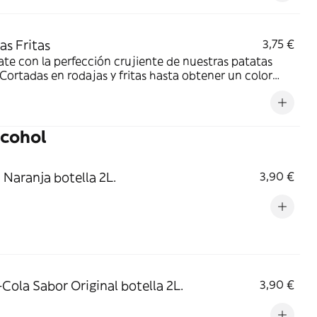
as Fritas
3,75 €
ate con la perfección crujiente de nuestras patatas
. Cortadas en rodajas y fritas hasta obtener un color
 y crujiente, estas papas fritas al estilo español son
stiblemente deliciosas
lcohol
 Naranja botella 2L.
3,90 €
Cola Sabor Original botella 2L.
3,90 €