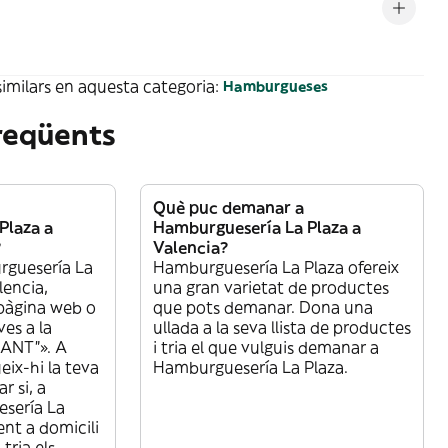
imilars en aquesta categoria:
Hamburgueses
reqüents
Què puc demanar a
Plaza a
Hamburguesería La Plaza a
?
Valencia?
guesería La
Hamburguesería La Plaza ofereix
lencia,
una gran varietat de productes
pàgina web o
que pots demanar. Dona una
ves a la
ullada a la seva llista de productes
ANT”». A
i tria el que vulguis demanar a
eix-hi la teva
Hamburguesería La Plaza.
 si, a
sería La
ent a domicili
tria els