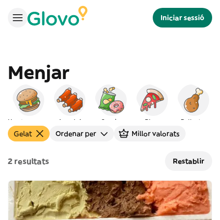
Iniciar sessió
Menjar
Hamburgueses
Americà
Snacks
Pizza
Pollastre
Gelat
Ordenar per
Millor valorats
2 resultats
Restablir