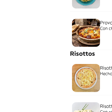
Provo
Con ch
Risottos
Risot
Hecho
Risot
Con se