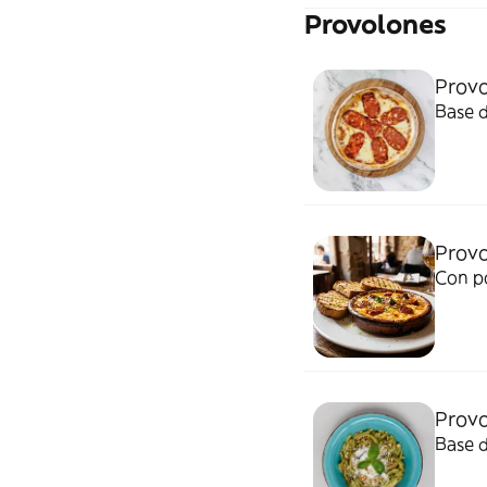
Provolones
Prov
Base d
Provo
Con p
Provo
Base d