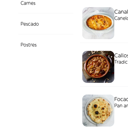
Carnes
Canal
Canelo
Pescado
Postres
Callo
Tradi
Focac
Pan ar