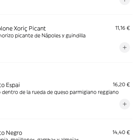
lone Xoriç Picant
11,16 €
orizo picante de Nápoles y guindilla
to Espai
16,20 €
 dentro de la rueda de queso parmigiano reggiano
to Negro
14,40 €
pia, mejillones, gambas y almejas