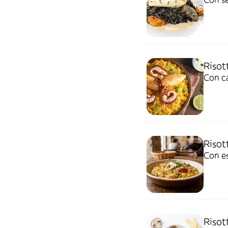
Risot
Con ca
Risot
Con es
Risot