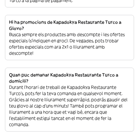
Turco a la pàgina de pagament.
Hi ha promocions de Kapadokya Restaurante Turco a
Glovo?
Busca sempre els productes amb descompte i les ofertes
especials (s’indiquen en groc). De vegades, pots trobar
ofertes especials com ara 2x1 o lliurament amb
descompte!
Quan puc demanar Kapadokya Restaurante Turco a
domicili?
Durant l’horari de treball de Kapadokya Restaurante
Turco’s, pots fer la teva comanda en qualsevol moment.
Gràcies al nostre lliurament superràpid, podràs gaudir del
teu glovo al cap d’uns minuts! També pots programar el
lliurament a una hora que et vagi bé, encara que
l’establiment estigui tancat en el moment de fer la
comanda.