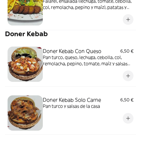
Falafel, ensalada (lechuga, tomate, cebolla,
col, remolacha, pepino y maíz), patatas y
hummus
Doner Kebab
Doner Kebab Con Queso
6,50 €
Pan turco, queso, lechuga, cebolla, col,
remolacha, pepino, tomate, maíz y salsas
de la casa
Doner Kebab Solo Carne
6,50 €
Pan turco y salsas de la casa