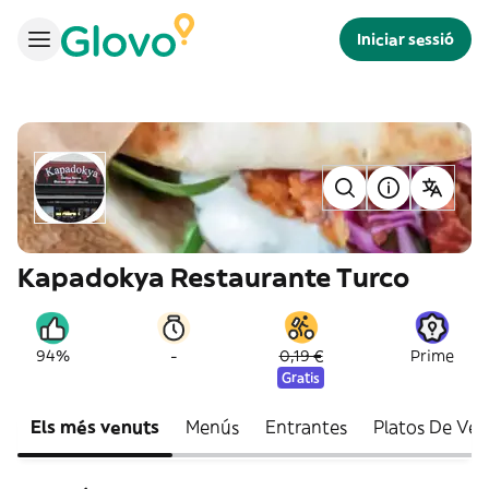
Iniciar sessió
Kapadokya Restaurante Turco
-
94%
0,19 €
Prime
Gratis
Els més venuts
Menús
Entrantes
Platos De Veg