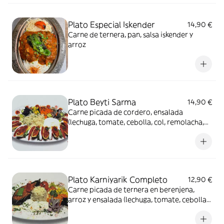
Plato Especial Iskender
14,90 €
Carne de ternera, pan, salsa iskender y
arroz
Plato Beyti Sarma
14,90 €
Carne picada de cordero, ensalada
(lechuga, tomate, cebolla, col, remolacha,
pepino y maíz), arroz, pan y salsa
Plato Karniyarik Completo
12,90 €
Carne picada de ternera en berenjena,
arroz y ensalada (lechuga, tomate, cebolla,
col, remolacha, pepino y maíz)