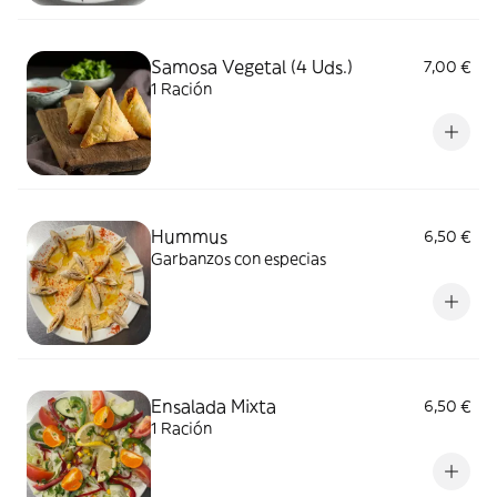
Samosa Vegetal (4 Uds.)
7,00 €
1 Ración
Hummus
6,50 €
Garbanzos con especias
Ensalada Mixta
6,50 €
1 Ración