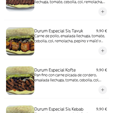
(lechuga, tomate, cebolla, col, remolacha,
pepino y maíz) y salsa
Durum Especial Sis Tavuk
9,90 €
Carne de pollo, ensalada (lechuga, tomate,
cebolla, col, remolacha, pepino y maíz) y
salsa
Durum Especial Kofte
9,90 €
Pan fino con carne picada de cordero,
ensalada (lechuga, tomate, cebolla, col,
remolacha, pepino y maíz) y salsa
Durum Especial Sis Kebab
9,90 €