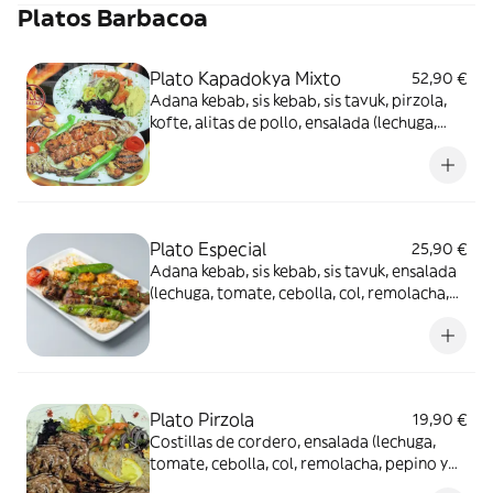
Platos Barbacoa
Plato Kapadokya Mixto
52,90 €
Adana kebab, sis kebab, sis tavuk, pirzola,
kofte, alitas de pollo, ensalada (lechuga,
tomate, cebolla, col, remolacha, pepino y
maíz), arroz y salsa, para 2 personas
Plato Especial
25,90 €
Adana kebab, sis kebab, sis tavuk, ensalada
(lechuga, tomate, cebolla, col, remolacha,
pepino y maíz), arroz, pan y salsa
Plato Pirzola
19,90 €
Costillas de cordero, ensalada (lechuga,
tomate, cebolla, col, remolacha, pepino y
maíz), arroz, pan y salsa