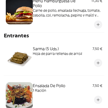
Menú Hamburguesa De
11,30 €
Pollo
Carne de pollo, ensalada (lechuga, tomate,
cebolla, col, remolacha, pepino y maíz) y
salsa, con patatas y bebida
Entrantes
Sarma (5 Uds.)
7,50 €
Hoja de parra rellenas de arroz
Ensalada De Pollo
7,50 €
1 Ración