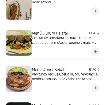
Rollo Kebad
Menú Durum Falafel
13,70 €
Con falafel, ensalada (lechuga, tomate,
cebolla, col, remolacha, pepino y maíz) y
salsa, con patatas y bebida
Menú Doner Kebab
13,70 €
Pan turco, lechuga, cebolla, col, remolacha,
pepino, tomate, maíz y salsas de la casa,
con patatas y bebida