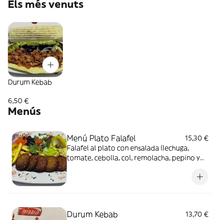
Els més venuts
Durum Kebab
6,50 €
Menús
Menú Plato Falafel
15,30 €
Falafel al plato con ensalada (lechuga,
tomate, cebolla, col, remolacha, pepino y
maíz), con patatas y bebida
Durum Kebab
13,70 €