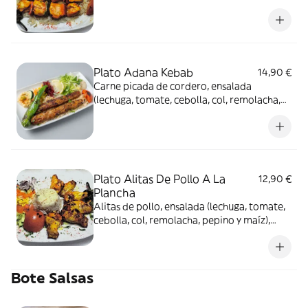
arroz, pan y salsa
Plato Adana Kebab
14,90 €
Carne picada de cordero, ensalada
(lechuga, tomate, cebolla, col, remolacha,
pepino y maíz), arroz, pan y salsa
Plato Alitas De Pollo A La
12,90 €
Plancha
Alitas de pollo, ensalada (lechuga, tomate,
cebolla, col, remolacha, pepino y maíz),
arroz, pan y salsa
Bote Salsas