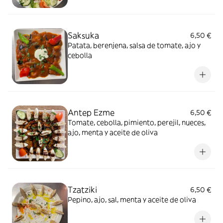
Saksuka
6,50 €
Patata, berenjena, salsa de tomate, ajo y
cebolla
Antep Ezme
6,50 €
Tomate, cebolla, pimiento, perejil, nueces,
ajo, menta y aceite de oliva
Tzatziki
6,50 €
Pepino, ajo, sal, menta y aceite de oliva