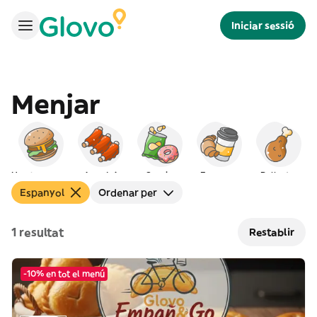
Iniciar sessió
Menjar
Hamburgueses
Americà
Snacks
Esmorzar
Pollastre
Espanyol
Ordenar per
1 resultat
Restablir
-10% en tot el menú