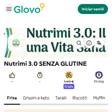
Iniciar sessió
Nutrimi 3.0 SENZA GLUTINE
-
--
1,49 €
Prime
Gratis
Frise
Grissini e keto
Taralli
Biscotti
Muffin