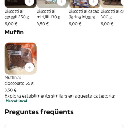
Biscotti ai
Biscotti ai
Biscotti al cacao
Biscotti al cac
cereali 250 g
mirtilli 130 g
(farina integrale
300 g
di riso) 300 g
6,00 €
4,50 €
6,00 €
6,00 €
Muffin
Muffin al
cioccolato 65 g
3,50 €
Explora establiments similars en aquesta categoria:
Mercat local
Preguntes freqüents