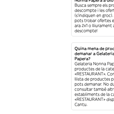
Nonna Papera a Glo
Busca sempre els p
descompte i les ofer
(s’indiquen en groc)
pots trobar ofertes 
ara 2x1 o lliurament
descompte!
Quina mena de pro
demanar a Gelateri
Papera?
Gelateria Nonna Pap
productes de la cat
«RESTAURANT». Cons
llista de productes 
pots demanar. No du
consultar també altr
establiments de la c
«RESTAURANT» dispo
Cantu.