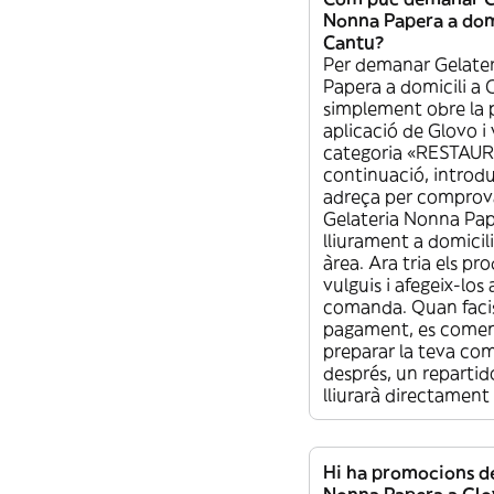
Nonna Papera a domi
Cantu?
Per demanar Gelate
Papera a domicili a 
simplement obre la 
aplicació de Glovo i 
categoria «RESTAUR
continuació, introdu
adreça per comprova
Gelateria Nonna Pap
lliurament a domicil
àrea. Ara tria els p
vulguis i afegeix-los 
comanda. Quan facis
pagament, es comen
preparar la teva co
després, un repartido
lliurarà directament 
Hi ha promocions de