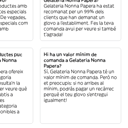
vo?
Gelateria Nonna Papera?
roductes amb
Gelateria Nonna Papera ha estat
tes especials
recomanat per un 99% dels
. De vegades,
clients que han demanat un
especials com
glovo a l’establiment. Fes la teva
 amb
comanda avui per veure si també
t’agrada!
ductes puc
Hi ha un valor mínim de
a Nonna
comanda a Gelateria Nonna
Papera?
era ofereix
Sí, Gelateria Nonna Papera té un
egoria
valor mínim de comanda. Però no
ulta’n la
et preocupis: si no arribes al
per veure què
mínim, podràs pagar un recàrrec
btis a
perquè el teu glovo s’entregui
es
igualment!
ategoria
nibles a