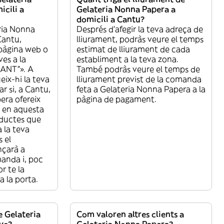
cili a
Gelateria Nonna Papera a
domicili a Cantu?
ria Nonna
Després d’afegir la teva adreça de
Cantu,
lliurament, podràs veure el temps
pàgina web o
estimat de lliurament de cada
ves a la
establiment a la teva zona.
ANT”». A
També podràs veure el temps de
eix-hi la teva
lliurament previst de la comanda
r si, a Cantu,
feta a Gelateria Nonna Papera a la
era ofereix
pàgina de pagament.
i en aquesta
roductes que
a la teva
 el
çarà a
manda i, poc
r te la
a la porta.
 Gelateria
Com valoren altres clients a