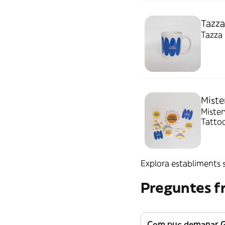
Tazza
Tazza
Miste
Mister
Tattoo
Explora establiments s
Preguntes f
Com puc demanar G