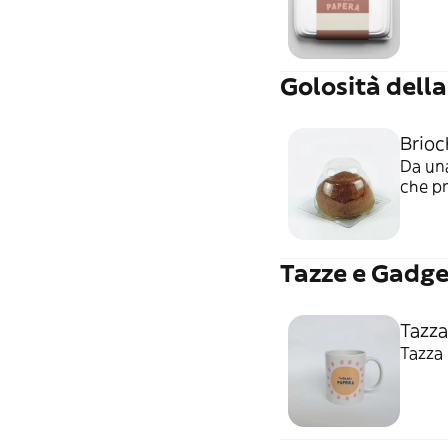
Golosità dell
Brioc
Da una
che pr
siciliane. Sicula e morbida, compagna i
granit
Tazze e Gadg
Tazza
Tazza