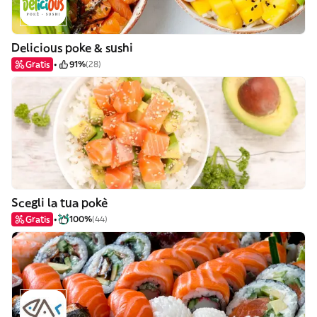
Delicious poke & sushi
Gratis
91%
(28)
Scegli la tua pokè
Gratis
100%
(44)