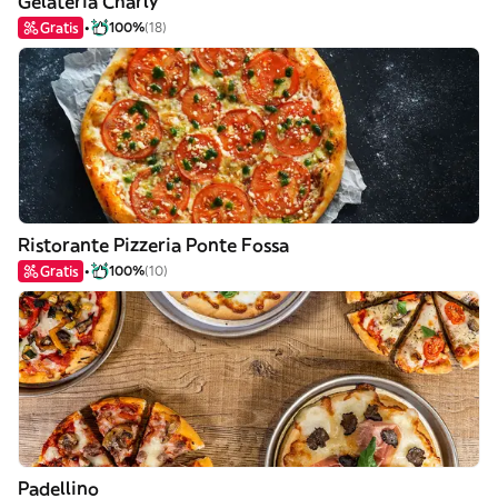
Gelateria Charly
Gratis
100%
(18)
Ristorante Pizzeria Ponte Fossa
Gratis
100%
(10)
Padellino