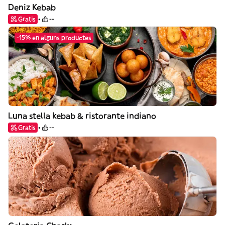
Deniz Kebab
Gratis
--
-15% en alguns productes
Luna stella kebab & ristorante indiano
Gratis
--