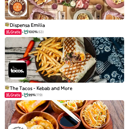
Dispensa Emilia
Gratis
100%
(63)
The Tacos - Kebab and More
Gratis
99%
(119)