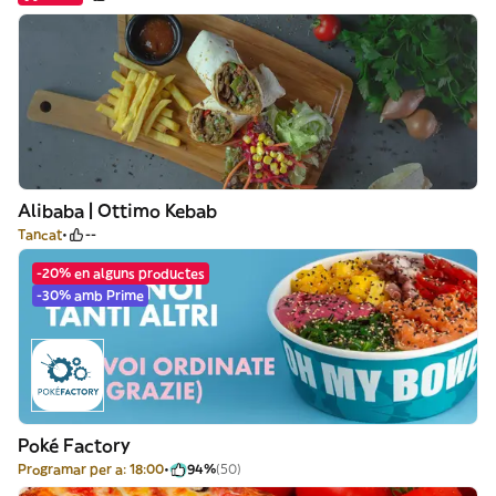
Alibaba | Ottimo Kebab
Tancat
--
-20% en alguns productes
-30% amb Prime
Poké Factory
Programar per a: 18:00
94%
(50)