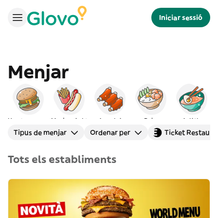
Iniciar sessió
Menjar
Hamburgueses
Menjar ràpid
Americà
Poke
Asiàtic
Tipus de menjar
Ordenar per
Ticket Restaura
Tots els establiments