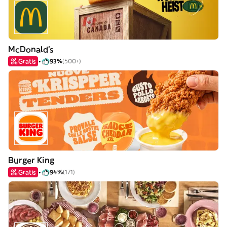
McDonald's
Gratis
93%
(500+)
Burger King
Gratis
94%
(171)