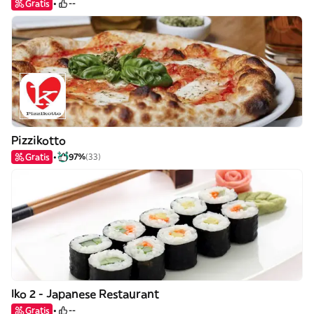
Gratis
--
Pizzikotto
Gratis
97%
(33)
Iko 2 - Japanese Restaurant
Gratis
--