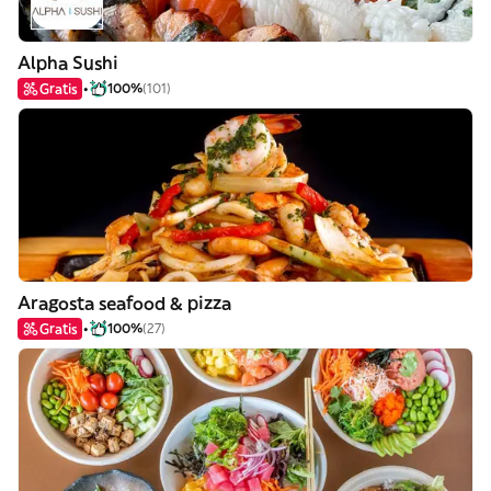
Alpha Sushi
Gratis
100%
(101)
Aragosta seafood & pizza
Gratis
100%
(27)