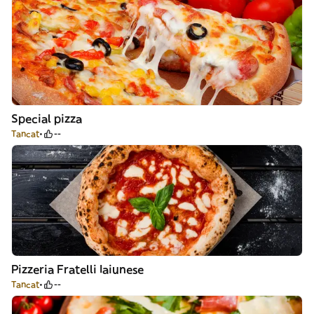
Special pizza
Tancat
--
Pizzeria Fratelli Iaiunese
Tancat
--