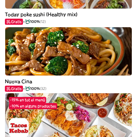
Today poke sushi (Healthy mix)
Gratis
100%
(12)
Nuova Cina
Gratis
100%
(32)
-15% en tot el menú
-10% en alguns productes