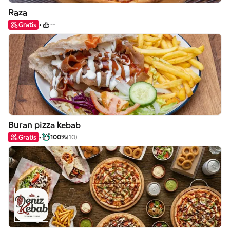
Raza
Gratis
--
Buran pizza kebab
Gratis
100%
(10)