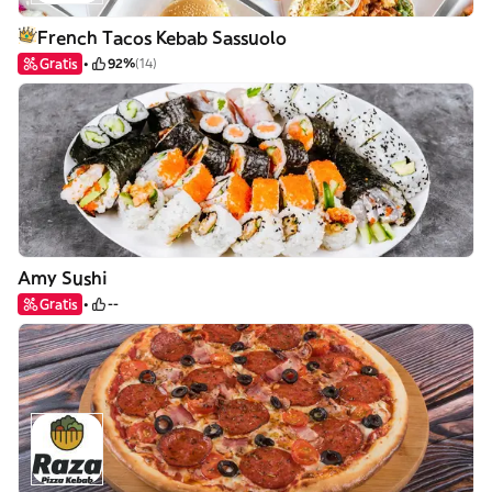
French Tacos Kebab Sassuolo
Gratis
92%
(14)
Amy Sushi
Gratis
--