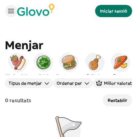
Iniciar sessió
Menjar
Menjar ràpid
Halal
Hamburgueses
Pollastre
Europeu
I
Tipus de menjar
Ordenar per
Millor valorats
0 resultats
Restablir