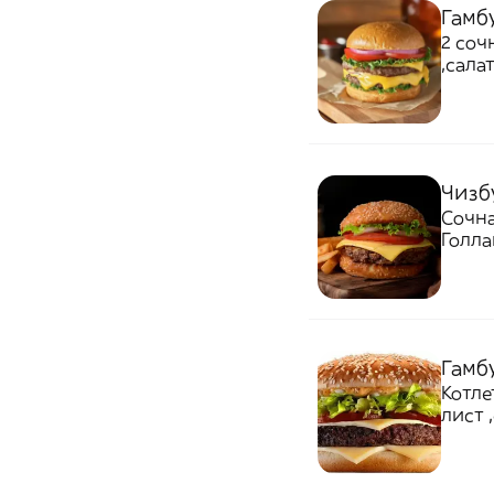
Гамб
2 соч
,сала
Чизб
Сочна
Голла
Гамб
Котле
лист 