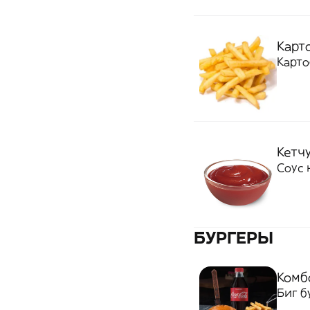
Карт
Карт
Кетч
Соус 
БУРГЕРЫ
Комбо
Биг б