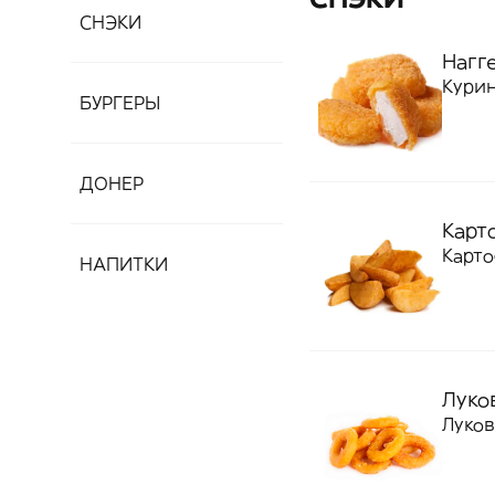
СНЭКИ
Нагг
Курин
БУРГЕРЫ
ДОНЕР
Карт
Карт
НАПИТКИ
Луко
Луков