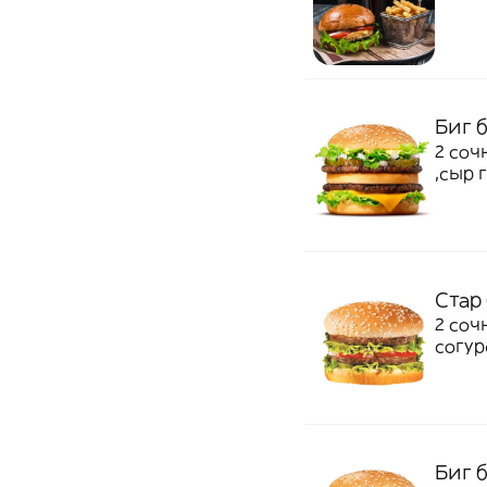
Биг 
2 сочны
,сыр 
лист
Стар
2 соч
согур
Биг 