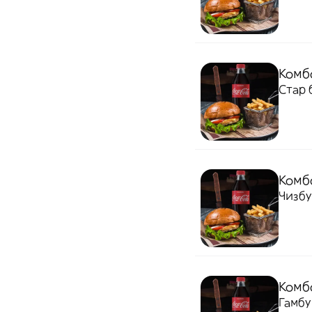
Комбо
Стар 
Комб
Чизбу
Комб
Гамбу