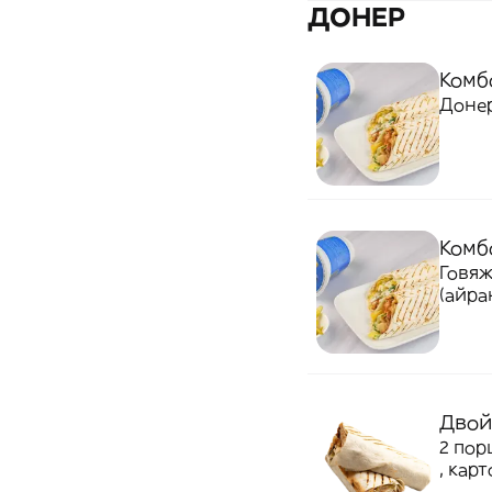
ДОНЕР
Комб
Донер
Комб
Говяж
(айра
Двой
2 пор
, кар