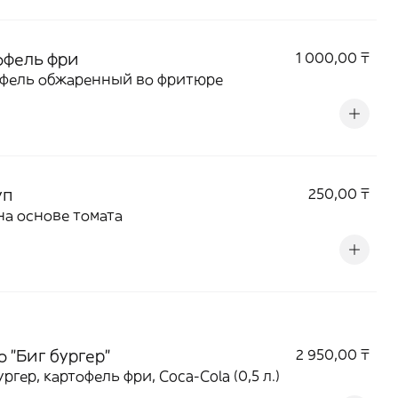
офель фри
1 000,00 ₸
офель обжаренный во фритюре
уп
250,00 ₸
на основе томата
 "Биг бургер"
2 950,00 ₸
ургер, картофель фри, Coca-Cola (0,5 л.)