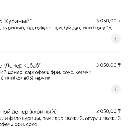
о "Куриный"
3 050,00 ₸
 куриный, картофель фри, (айран) или (кола05)
о "Донер кебаб"
3 050,00 ₸
ий донер, картофель фри, соус, кетчуп,
н),или(кола05)перчик
ной донер (куриный)
2 050,00 ₸
ции филе курицы, помидор свежий, огурец свежий
тофель фри, соус