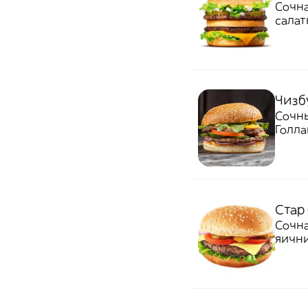
Сочна
салат
голла
Чизб
Сочны
Голла
Стар
Сочна
яични
,спец