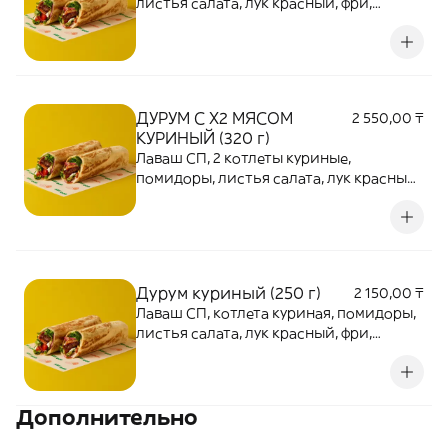
листья салата, лук красный, фри,
специи, в сочетании с двумя видами
фирменных соусов
ДУРУМ С Х2 МЯСОМ
2 550,00 ₸
КУРИНЫЙ (320 г)
Лаваш СП, 2 котлеты куриные,
помидоры, листья салата, лук красный,
фри, специи, в сочетании с двумя
видами фирменных соусов
Дурум куриный (250 г)
2 150,00 ₸
Лаваш СП, котлета куриная, помидоры,
листья салата, лук красный, фри,
специи, в сочетании с двумя видами
фирменных соусов
Дополнительно