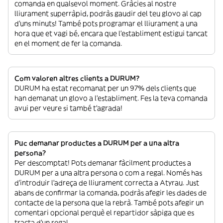
comanda en qualsevol moment. Gràcies al nostre
lliurament superràpid, podràs gaudir del teu glovo al cap
d’uns minuts! També pots programar el lliurament a una
hora que et vagi bé, encara que l’establiment estigui tancat
en el moment de fer la comanda.
Com valoren altres clients a DURUM?
DURUM ha estat recomanat per un 97% dels clients que
han demanat un glovo a l’establiment. Fes la teva comanda
avui per veure si també t’agrada!
Puc demanar productes a DURUM per a una altra
persona?
Per descomptat! Pots demanar fàcilment productes a
DURUM per a una altra persona o com a regal. Només has
d’introduir l’adreça de lliurament correcta a Atyrau. Just
abans de confirmar la comanda, podràs afegir les dades de
contacte de la persona que la rebrà. També pots afegir un
comentari opcional perquè el repartidor sàpiga que es
tracta d’un regal.