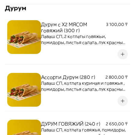
Дурум
Дурум с Х2 МЯСОМ
3 100,00 ₸
говяжий (300 г)
Лаваш СП, 2 котлеты говяжьи,
помидоры, листья салата, лук красный,
фри, специи, в сочетании с двумя
видами фирменных соусов
Ассорти Дурум (280 г)
2 800,00 ₸
Лаваш СП, котлета куриная и говяжья ,
помидоры, листья салата, лук красный,
фри, специи, в сочетании с двумя
видами фирменных соусов
ДУРУМ ГОВЯЖИЙ (240 г)
2 650,00 ₸
Лаваш СП, котлета говяжья, помидоры,