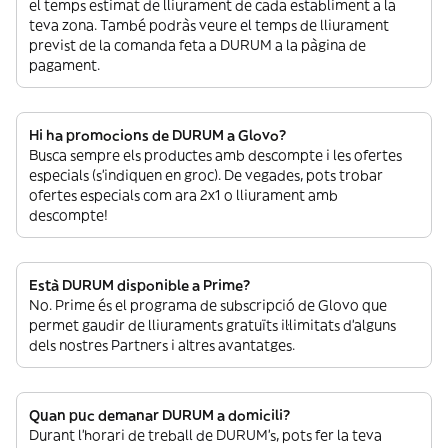
el temps estimat de lliurament de cada establiment a la
teva zona. També podràs veure el temps de lliurament
previst de la comanda feta a DURUM a la pàgina de
pagament.
Hi ha promocions de DURUM a Glovo?
Busca sempre els productes amb descompte i les ofertes
especials (s’indiquen en groc). De vegades, pots trobar
ofertes especials com ara 2x1 o lliurament amb
descompte!
Està DURUM disponible a Prime?
No. Prime és el programa de subscripció de Glovo que
permet gaudir de lliuraments gratuïts il·limitats d’alguns
dels nostres Partners i altres avantatges.
Quan puc demanar DURUM a domicili?
Durant l’horari de treball de DURUM’s, pots fer la teva