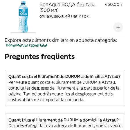
BonAqua ВОДА без газа
450,00 ₸
(500 мл)
охлаждающий напиток
Explora establiments similars en aquesta categoria:
Dóner
Menjar ràpid
Halal
Preguntes freqüents
Quant costa el lliurament de DURUM a domicili a Atyrau?
Per veure quant costa el lliurament de DURUM a Atyrau,
consulta les despeses de lliurament a la part superior de la
pàgina. També podràs veure-les al desglossament dels
costos abans de completar la comanda.
Quant triga el lliurament de DURUM a domicili a Atyrau?
Després d’afegir la teva adreça de lliurament, podràs veure