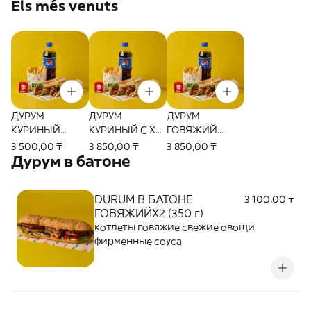
Els més venuts
ДУРУМ
ДУРУМ
ДУРУМ
КУРИНЫЙ
КУРИНЫЙ С Х2
ГОВЯЖИЙ
КОМБО (800 г)
МЯСОМ КОМБО
КОМБО (800 г)
3 500,00 ₸
3 850,00 ₸
3 850,00 ₸
(800 г)
Дурум в батоне
DURUM В БАТОНЕ
3 100,00 ₸
ГОВЯЖИЙХ2 (350 г)
котлеты говяжие свежие овощи
фирменные соуса