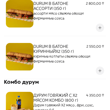
DURUM В БАТОНЕ
2 800,00 ₸
АССОРТИ (350 г)
ассорти мясо свежие овощи
фирменные соуса
DURUM В БАТОНЕ
2 550,00 ₸
КУРИННЫЙХ2 (350 г)
куриные котлеты свежие овощи
фирменные соуса
Комбо дурум
ДУРУМ ГОВЯЖИЙ С Х2
4 350,00 ₸
МЯСОМ КОМБО (800 г)
Дурум говяжий Х2 мясо , фри, соус,