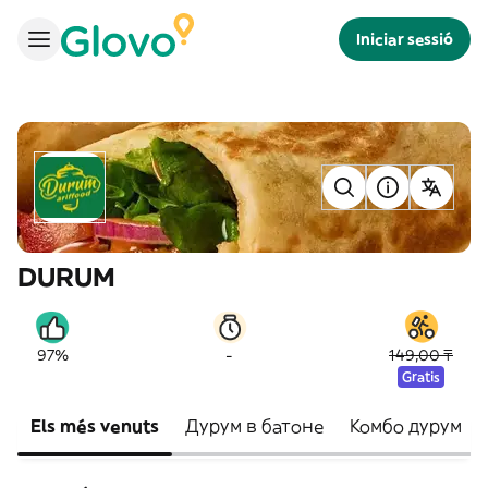
Iniciar sessió
DURUM
-
97%
149,00 ₸
Gratis
Els més venuts
Дурум в батоне
Комбо дурум