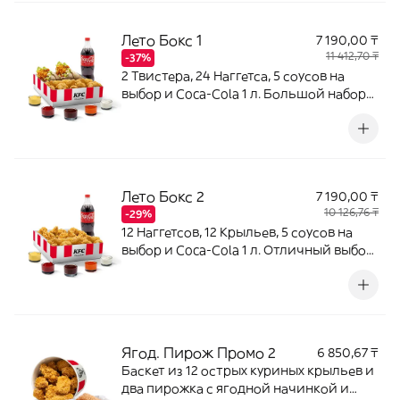
Лето Бокс 1
7 190,00 ₸
11 412,70 ₸
-37%
2 Твистера, 24 Наггетса, 5 соусов на
выбор и Coca-Cola 1 л. Большой набор
для компании.
Лето Бокс 2
7 190,00 ₸
10 126,76 ₸
-29%
12 Наггетсов, 12 Крыльев, 5 соусов на
выбор и Coca-Cola 1 л. Отличный выбор
для совместного перекуса.
Ягод. Пирож Промо 2
6 850,67 ₸
Баскет из 12 острых куриных крыльев и
два пирожка с ягодной начинкой и