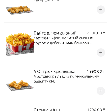
Наггетсы 12 шт.
Байтс & Фри сырный
2 200,00 ₸
Картофель фри, политый сырным
соусом с добавлением байтсов,
посыпанные жареным луком
4 Острых крылышка
1 990,00 ₸
4 острых крылышка по уникальному
рецепту KFC
Стрипсы 4 шт
1 700,00 ₸