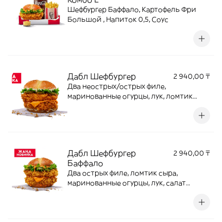
Шефбургер Баффало, Картофель Фри
Большой , Напиток 0,5, Соус
Дабл Шефбургер
2 940,00 ₸
Два неострых/острых филе,
маринованные огурцы, лук, ломтик
сыра, салат айсберг с Цезарь/Бургер
соусом на булочке бриошь.
Дабл Шефбургер
2 940,00 ₸
Баффало
Два острых филе, ломтик сыра,
маринованные огурцы, лук, салат
айсберг с Баффало соусом на булочке
бриошь.