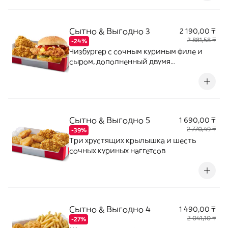
Сытно & Выгодно 3
2 190,00 ₸
2 881,58 ₸
-24%
Чизбургер с сочным куриным филе и
сыром, дополненный двумя
хрустящими острыми крылышками
Сытно & Выгодно 5
1 690,00 ₸
2 770,49 ₸
-39%
Три хрустящих крылышка и шесть
сочных куриных наггетсов
Сытно & Выгодно 4
1 490,00 ₸
2 041,10 ₸
-27%