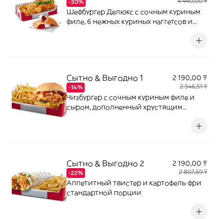
4 440,00 ₸
-30%
Шефбургер Делюкс с сочным куриным
филе, 6 нежных куриных наггетсов и
пирожок с ягодной начинкой и
творожным сыром.
Сытно & Выгодно 1
2 190,00 ₸
2 546,51 ₸
-14%
Чизбургер с сочным куриным филе и
сыром, дополненный хрустящим
картофелем фри стандартной порции
Сытно & Выгодно 2
2 190,00 ₸
2 807,69 ₸
-22%
Аппетитный твистер и картофель фри
стандартной порции