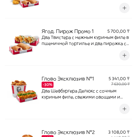
творожным сыром.
Ягод. Пирож Промо 1
5 700,00 ₸
Два Твистера с нежным куриным филе в
пшеничной тортилье и два пирожка с
ягодной начинкой и творожным
сыром.
Глово Эксклюзив №1
5 341,00 ₸
7 630,00 ₸
-30%
Два Шефбургера Делюкс с сочным
куриным филе, свежими овощами и
фирменным соусом, а также Баскет из 6
острых крыльев.
Глово Эксклюзив №2
3 108,00 ₸