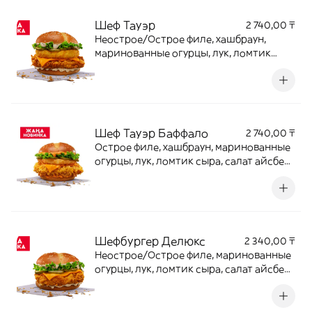
Шеф Тауэр
2 740,00 ₸
Неострое/Острое филе, хашбраун,
маринованные огурцы, лук, ломтик
сыра, салат айсберг с Цезарь/Бургер
соусом на булочке бриошь
Шеф Тауэр Баффало
2 740,00 ₸
Острое филе, хашбраун, маринованные
огурцы, лук, ломтик сыра, салат айсберг
с Баффало соусом на булочке бриошь.
Шефбургер Делюкс
2 340,00 ₸
Неострое/Острое филе, маринованные
огурцы, лук, ломтик сыра, салат айсберг
с Цезарь/Бургер соусом на булочке
бриошь.