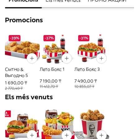
Promocions
-39%
-37%
-31%
Сытно &
Лето Бокс 1
Лето Бокс 3
Выгодно 5
7 190,00 ₸
7 490,00 ₸
1 690,00 ₸
11 412,70 ₸
10 855,07 ₸
2 770,49 ₸
Els més venuts