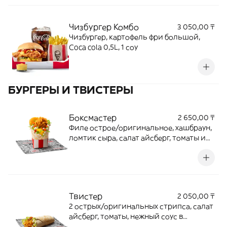
Чизбургер Комбо
3 050,00 ₸
Чизбургер, картофель фри большой,
Coca cola 0,5L, 1 соу
БУРГЕРЫ И ТВИСТЕРЫ
Боксмастер
2 650,00 ₸
Филе острое/оригинальное, хашбраун,
ломтик сыра, салат айсберг, томаты и
нежный соус в пшеничной лепешке
Твистер
2 050,00 ₸
2 острых/оригинальных стрипса, салат
айсберг, томаты, нежный соус в
пшеичной лепешке