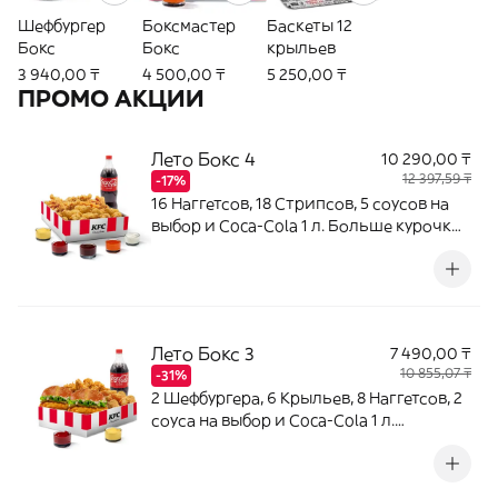
Шефбургер
Боксмастер
Баскеты 12
Бокс
Бокс
крыльев
3 940,00 ₸
4 500,00 ₸
5 250,00 ₸
ПРОМО АКЦИИ
Лето Бокс 4
10 290,00 ₸
12 397,59 ₸
-17%
16 Наггетсов, 18 Стрипсов, 5 соусов на
выбор и Coca-Cola 1 л. Больше курочки
для большой компании.
Лето Бокс 3
7 490,00 ₸
10 855,07 ₸
-31%
2 Шефбургера, 6 Крыльев, 8 Наггетсов, 2
соуса на выбор и Coca-Cola 1 л.
Любимые позиции в одном наборе.