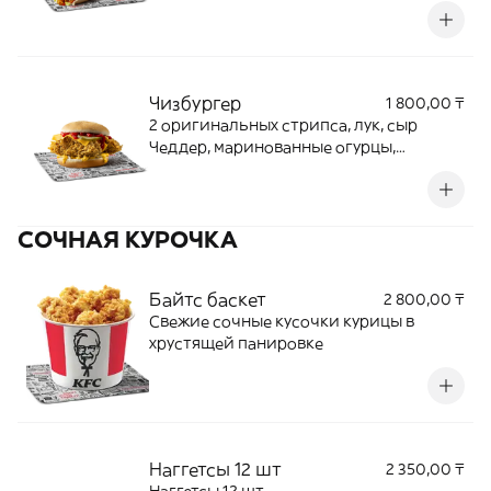
Чизбургер
1 800,00 ₸
2 оригинальных стрипса, лук, сыр
Чеддер, маринованные огурцы,
горчичный соус, кетчуп на пшеничной
булочке
СОЧНАЯ КУРОЧКА
Байтс баскет
2 800,00 ₸
Свежие сочные кусочки курицы в
хрустящей панировке
Наггетсы 12 шт
2 350,00 ₸