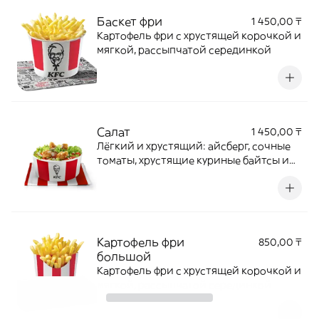
Баскет фри
1 450,00 ₸
Картофель фри с хрустящей корочкой и
мягкой, рассыпчатой серединкой
Салат
1 450,00 ₸
Лёгкий и хрустящий: айсберг, сочные
томаты, хрустящие куриные байтсы и
соус «Цезарь». Перемешай сам — и
готово!
Картофель фри
850,00 ₸
большой
Картофель фри с хрустящей корочкой и
мягкой, рассыпчатой серединкой