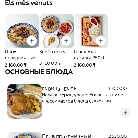
Els més venuts
Плов
Комбо плов
Шашлык из
праздничный
курицы (250г)
3 180,00 ₸
(350г)
2 160,00 ₸
2 160,00 ₸
ОСНОВНЫЕ БЛЮДА
Курица Гриль
4 800,00 ₸
Нежная курица, запечённая на гриле-
классическое блюда с дымным
ароматом
Плов праздничный с
2 520,00 ₸