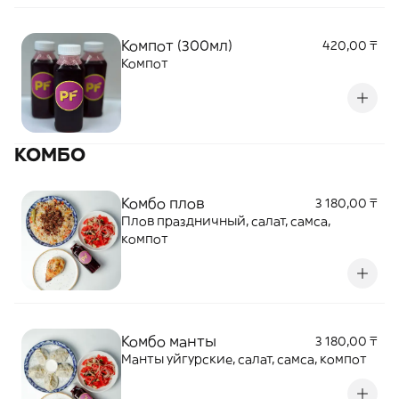
Компот (300мл)
420,00 ₸
Компот
КОМБО
Комбо плов
3 180,00 ₸
Плов праздничный, салат, самса,
компот
Комбо манты
3 180,00 ₸
Манты уйгурские, салат, самса, компот