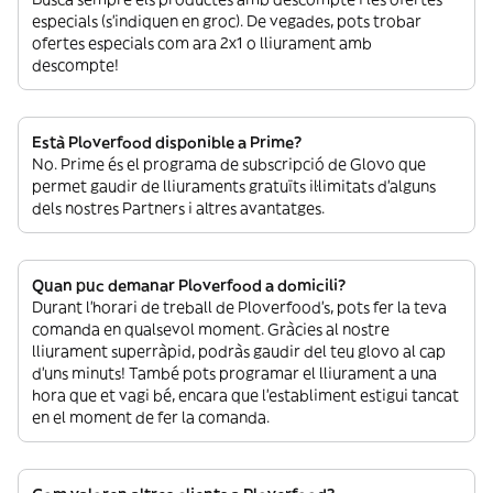
especials (s’indiquen en groc). De vegades, pots trobar
ofertes especials com ara 2x1 o lliurament amb
descompte!
Està Ploverfood disponible a Prime?
No. Prime és el programa de subscripció de Glovo que
permet gaudir de lliuraments gratuïts il·limitats d’alguns
dels nostres Partners i altres avantatges.
Quan puc demanar Ploverfood a domicili?
Durant l’horari de treball de Ploverfood’s, pots fer la teva
comanda en qualsevol moment. Gràcies al nostre
lliurament superràpid, podràs gaudir del teu glovo al cap
d’uns minuts! També pots programar el lliurament a una
hora que et vagi bé, encara que l’establiment estigui tancat
en el moment de fer la comanda.