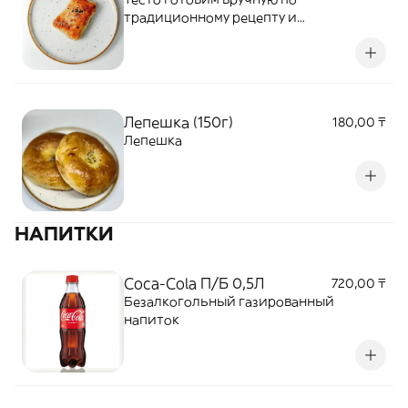
традиционному рецепту и
добавлением сыра. Запикаем в печи.
Лепешка (150г)
180,00 ₸
Лепешка
НАПИТКИ
Coca-Cola П/Б 0,5Л
720,00 ₸
Безалкогольный газированный
напиток