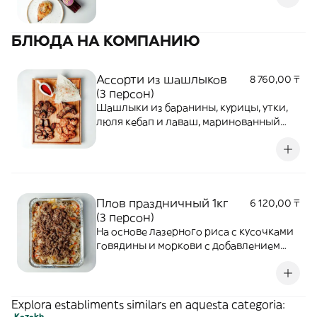
БЛЮДА НА КОМПАНИЮ
Ассорти из шашлыков
8 760,00 ₸
(3 персон)
Шашлыки из баранины, курицы, утки,
люля кебап и лаваш, маринованный
лук, шашлычный соус
Плов праздничный 1кг
6 120,00 ₸
(3 персон)
На основе лазерного риса с кусочками
говядины и моркови с добавлением
традиционных ароматных специй (нут,
изюм, зира, черный перец)
Explora establiments similars en aquesta categoria:
Kazakh