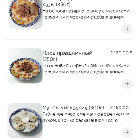
казы (350г)
На основе лазерного риса с кусочками
говядины и моркови с добавлением
традиционных ароматных специй (нут,
изюм, зира, черный перец) и казы,
перепелиное
Плов праздничный
2 160,00 ₸
(350г)
На основе лазерного риса с кусочками
говядины и моркови с добавлением
традиционных ароматных специй (нут,
изюм, зира, черный перец)
Манты уйгурские (300г)
2 160,00 ₸
Рубленое мясо, смешанное с репчатым
луком, в тонко раскатанном тесте