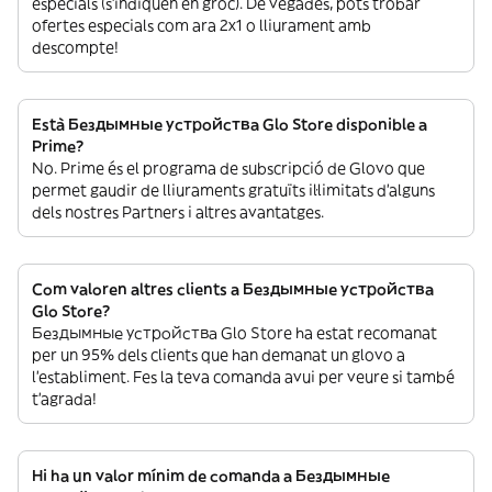
especials (s’indiquen en groc). De vegades, pots trobar
ofertes especials com ara 2x1 o lliurament amb
descompte!
Està Бездымные устройства Glo Store disponible a
Prime?
No. Prime és el programa de subscripció de Glovo que
permet gaudir de lliuraments gratuïts il·limitats d’alguns
dels nostres Partners i altres avantatges.
Com valoren altres clients a Бездымные устройства
Glo Store?
Бездымные устройства Glo Store ha estat recomanat
per un 95% dels clients que han demanat un glovo a
l’establiment. Fes la teva comanda avui per veure si també
t’agrada!
Hi ha un valor mínim de comanda a Бездымные