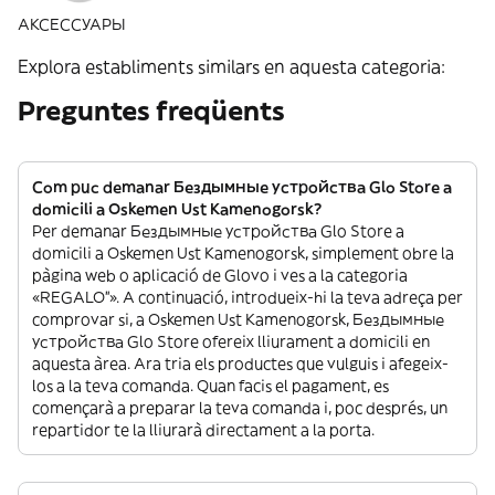
АКСЕССУАРЫ
Explora establiments similars en aquesta categoria:
Preguntes freqüents
Com puc demanar Бездымные устройства Glo Store a
domicili a Oskemen Ust Kamenogorsk?
Per demanar Бездымные устройства Glo Store a
domicili a Oskemen Ust Kamenogorsk, simplement obre la
pàgina web o aplicació de Glovo i ves a la categoria
«REGALO”». A continuació, introdueix-hi la teva adreça per
comprovar si, a Oskemen Ust Kamenogorsk, Бездымные
устройства Glo Store ofereix lliurament a domicili en
aquesta àrea. Ara tria els productes que vulguis i afegeix-
los a la teva comanda. Quan facis el pagament, es
començarà a preparar la teva comanda i, poc després, un
repartidor te la lliurarà directament a la porta.