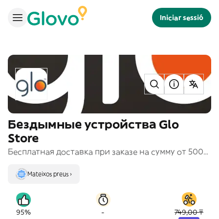
Iniciar sessió
Бездымные устройства Glo
Store
Бесплатная доставка при заказе на сумму от 5000 тенге.
Mateixos preus ›
-
95%
749,00 ₸