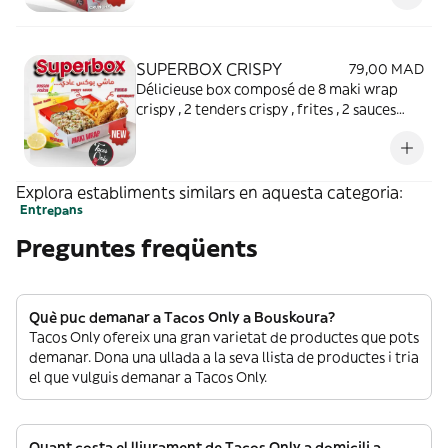
SUPERBOX CRISPY
79,00 MAD
Délicieuse box composé de 8 maki wrap
crispy , 2 tenders crispy , frites , 2 sauces
spécial et une boisson rafraîchissante au
choix.
Explora establiments similars en aquesta categoria:
Entrepans
Preguntes freqüents
Què puc demanar a Tacos Only a Bouskoura?
Tacos Only ofereix una gran varietat de productes que pots
demanar. Dona una ullada a la seva llista de productes i tria
el que vulguis demanar a Tacos Only.
Quant costa el lliurament de Tacos Only a domicili a