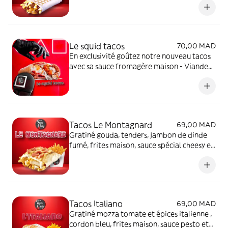
Le squid tacos
70,00 MAD
En exclusivité goûtez notre nouveau tacos
avec sa sauce fromagère maison - Viande
hachée- tenders crispy- rosette de dinde
sauce chinoise sucrée- gratiné cheddar
épicé .
Tacos Le Montagnard
69,00 MAD
Gratiné gouda, tenders, jambon de dinde
fumé, frites maison, sauce spécial cheesy et
fromagère maison
Tacos Italiano
69,00 MAD
Gratiné mozza tomate et épices italienne ,
cordon bleu, frites maison, sauce pesto et