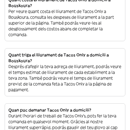
Bouskoura?
Per veure quant costa el lliurament de Tacos Only a
Bouskoura, consulta les despeses de lliurament a la part
superior de la pàgina. També podràs veure-les al
desglossament dels costos abans de completar la
comanda.
Quant triga el lliurament de Tacos Only a domicili a
Bouskoura?
Després d’afegir la teva adreça de lliurament, podràs veure
el temps estimat de lliurament de cada establiment a la
teva zona. També podràs veure el temps de lliurament
previst de la comanda feta a Tacos Only a la pàgina de
pagament.
Quan puc demanar Tacos Only a domicili?
Durant l’horari de treball de Tacos Only’s, pots fer la teva
comanda en qualsevol moment. Gràcies al nostre
lliurament superràpid, podràs gaudir del teu glovo al cap