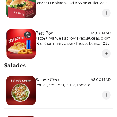
tenders + boisson 25 cl a 55 dh au lieu de 66
dh
Best Box
65,00 MAD
Tacos L viande au choix avec sauce au choix
, 6 oignon rings , cheesy fries et boisson 25
cl a 65 dh au lieu de 95 dh
Salades
Salade César
48,00 MAD
Poulet, croutons, laitue, tomate