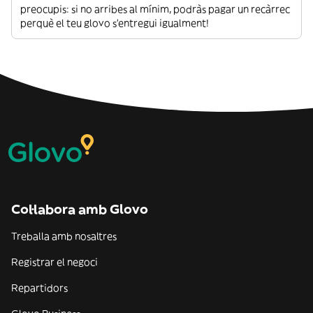
preocupis: si no arribes al mínim, podràs pagar un recàrrec
perquè el teu glovo s’entregui igualment!
Col·labora amb Glovo
Treballa amb nosaltres
Registrar el negoci
Repartidors