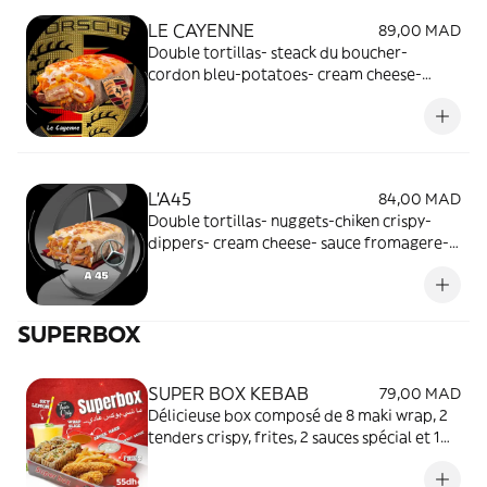
LE CAYENNE
89,00 MAD
Double tortillas- steack du boucher-
cordon bleu-potatoes- cream cheese-
sauce fromagère - sauce big mac - gratiné
édam au piment de Cayenne.
L’A45
84,00 MAD
Double tortillas- nuggets-chiken crispy-
dippers- cream cheese- sauce fromagere-
cheddar - sauce magic oignon - gratiné
mozza et oignon crispy
SUPERBOX
SUPER BOX KEBAB
79,00 MAD
Délicieuse box composé de 8 maki wrap, 2
tenders crispy, frites, 2 sauces spécial et 1
boisson rafraîchissante au choix.