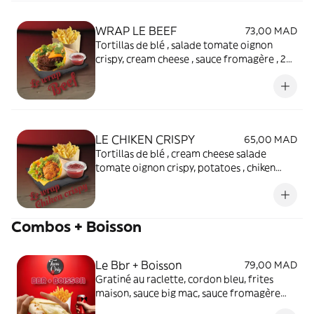
WRAP LE BEEF
73,00 MAD
Tortillas de blé , salade tomate oignon
crispy, cream cheese , sauce fromagère , 2
steack , 2 cheddar , potatoes , sauce
américaine
LE CHIKEN CRISPY
65,00 MAD
Tortillas de blé , cream cheese salade
tomate oignon crispy, potatoes , chiken
crispy , cheddar , sauce big mac.
Combos + Boisson
Le Bbr + Boisson
79,00 MAD
Gratiné au raclette, cordon bleu, frites
maison, sauce big mac, sauce fromagère
maison, bacon de bœuf avec boisson