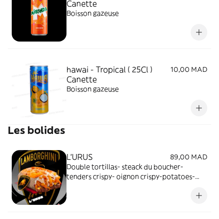
Canette
Boisson gazeuse
hawai - Tropical ( 25Cl )
10,00 MAD
Canette
Boisson gazeuse
Les bolides
L’URUS
89,00 MAD
Double tortillas- steack du boucher-
tenders crispy- oignon crispy-potatoes-
cream cheese- sauce fromagère - sauce
tasty- gratiné mozza, cheddar et oignon
crispy