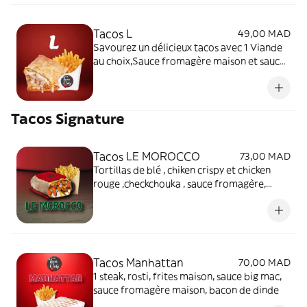
Tacos L
49,00 MAD
Savourez un délicieux tacos avec 1 Viande
au choix,Sauce fromagère maison et sauce
au choix.
Tacos Signature
Tacos LE MOROCCO
73,00 MAD
Tortillas de blé , chiken crispy et chicken
rouge ,checkchouka , sauce fromagère,
épicé marocaine , gratiné gouda rouge .
Tacos Manhattan
70,00 MAD
1 steak, rosti, frites maison, sauce big mac,
sauce fromagère maison, bacon de dinde