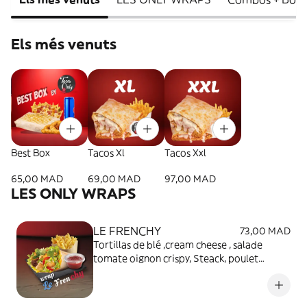
Els més venuts
Best Box
Tacos Xl
Tacos Xxl
65,00 MAD
69,00 MAD
97,00 MAD
LES ONLY WRAPS
LE FRENCHY
73,00 MAD
Tortillas de blé ,cream cheese , salade
tomate oignon crispy, Steack, poulet
mariné , emmental ,potatoes , sauce
frenchy