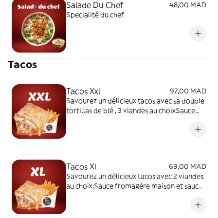
Salade Du Chef
48,00 MAD
Specialité du chef
Tacos
Tacos Xxl
97,00 MAD
Savourez un délicieux tacos avec sa double
tortillas de blé , 3 viandes au choixSauce
fromagère maison et sauce au choix.
Tacos Xl
69,00 MAD
Savourez un délicieux tacos avec 2 viandes
au choix,Sauce fromagère maison et sauce
au choix.