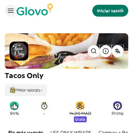
Iniciar sessió
Tacos Only
Millor valorats ›
-
94%
14,00 MAD
Prime
Gratis
Els més venuts
LES ONLY WRAPS
Combos + Bois