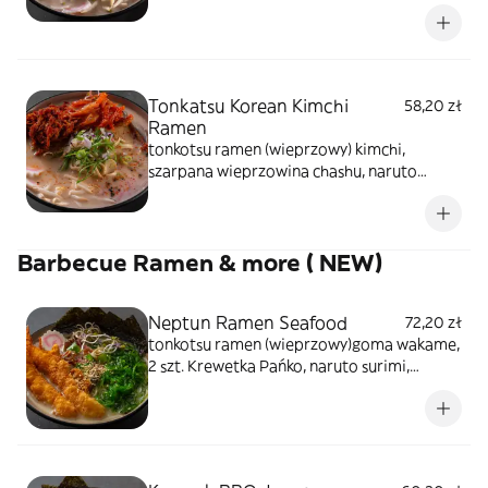
makaron, naruto surimi, rzepa
marynowana, nitki tykwy, tamago,
szczypiorek, kiełki warzyw, sezam prażony,
glony prażone
Tonkatsu Korean Kimchi
58,20 zł
Ramen
tonkotsu ramen (wieprzowy) kimchi,
szarpana wieprzowina chashu, naruto
surimi, japoński makaron, pędy bambusa,
rzepa marynowana, nitki tykwy, szczypiorek,
kiełki warzyw, sezam prażony, glony
Barbecue Ramen & more ( NEW)
prażone
Neptun Ramen Seafood
72,20 zł
tonkotsu ramen (wieprzowy)goma wakame,
2 szt. Krewetka Pańko, naruto surimi,
japoński makaron, pędy bambusa, rzepa
marynowana, nitki tykwy, szczypiorek, kiełki
warzyw, sezam prażony, glony prażone