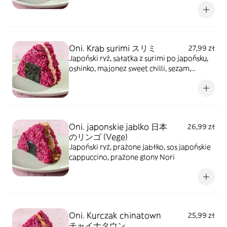
Oni. Krab surimi スリミ
27,99 zł
Japoński ryż, sałatka z surimi po japońsku,
oshinko, majonez sweet chilli, sezam,
prażone glony nori
Oni. japonskie jablko 日本
26,99 zł
のリンゴ (Vege)
Japoński ryż, prażone jabłko, sos japońskie
cappuccino, prażone glony Nori
Oni. Kurczak chinatown
25,99 zł
チャイナタウン