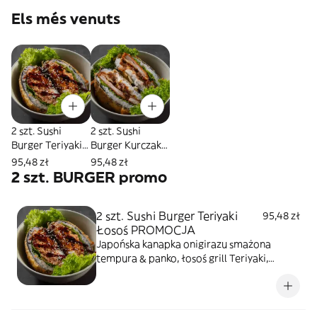
Els més venuts
2 szt. Sushi
2 szt. Sushi
Burger Teriyaki
Burger Kurczak
Łosoś
Panko
95,48 zł
95,48 zł
PROMOCJA
PROMOCJA
2 szt. BURGER promo
2 szt. Sushi Burger Teriyaki
95,48 zł
Łosoś PROMOCJA
Japońska kanapka onigirazu smażona
tempura & panko, łosoś grill Teriyaki,
kremowy serek, sałata, sezam prażony