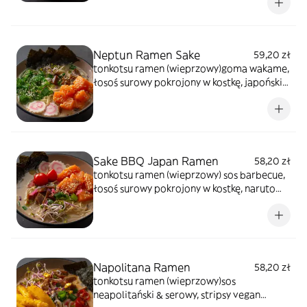
marynowana, nitki tykwy, szczypiorek, kiełki
warzyw, sezam prażony, glony prażone
Neptun Ramen Sake
59,20 zł
tonkotsu ramen (wieprzowy)goma wakame,
łosoś surowy pokrojony w kostkę, japoński
makaron, pędy bambusa, rzepa
marynowana, nitki tykwy, szczypiorek, kiełki
warzyw, sezam prażony, glony prażone
Sake BBQ Japan Ramen
58,20 zł
tonkotsu ramen (wieprzowy) sos barbecue,
łosoś surowy pokrojony w kostkę, naruto
surimi, przepalony na gorąco pomidor
koktajlowy przelany sosem teyiaki, japoński
makaron, rzepa marynowana, szczypiorek,
kiełki warzyw, sezam prażony, glony
prażone
Napolitana Ramen
58,20 zł
tonkotsu ramen (wieprzowy)sos
neapolitański & serowy, stripsy vegan