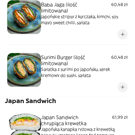
Baba Jaga (ilość
60,48 zł
limitowana)
japońskie stripsy z kurczaka, kimchi, sos
mayo sweet chilli, sałata
Surimi Burger (ilość
60,48 zł
limitowana)
Sałatka z surimi po japońsku, serek
kremowy do sushi, sałata
Japan Sandwich
Japan Sandwich
61,99 zł
chrupiąca krewetka
Japońska kanapka ryżowa z krewetką