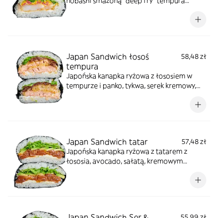
nobashi smażoną "deep fry" tempura
panko, serek kremowy, majonez sweet chilli,
mix rzep japońskich marynowanych na
słodko, sałata
Japan Sandwich łosoś
58,48 zł
tempura
Japońska kanapka ryżowa z łososiem w
tempurze i panko, tykwa, serek kremowy,
majonez sweet chilli, sałata
Japan Sandwich tatar
57,48 zł
Japońska kanapka ryżowa z tatarem z
łososia, avocado, sałatą, kremowym
serkiem phfildelfia
Japan Sandwich Ser &
55,99 zł