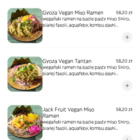
cebula czerwona, oshinko, szypiorek,sezam.
Ten rodzaj ma wkład z "wegańskiego
Gyoza Vegan Miso Ramen
58,20 zł
mielonego" z soi smażony w wersji chashu i
wegański ramen na bazie pasty miso Shiro,
goma wakame
białej fasoli, aquafeby, kombu dashi
bambusa menma. Dodatki to kiełki warzyw,
tykwa cebula czerwona, oshinko,
szypiorek,sezam. Ten rodzaj ma wkład z 3
szt. smażone pierogi gyoza zielone szpinak
& edamame
Gyoza Vegan Tantan
58,20 zł
wegański ramen na bazie pasty miso Shiro,
białej fasoli, aquafeby, kombu dashi
bambusa menma z dodatkiem tare
orzechowo-sezamowym oraz mleka
owsianego. Dodatki to kiełki warzyw, tykwa
cebula czerwona, oshinko, szypiorek,sezam.
Ten rodzaj ma wkład z 3 szt. pierogów
Jack Fruit Vegan Miso
58,20 zł
smażonych gyoza szpinak & edamame
Ramen
wegański ramen na bazie pasty miso Shiro,
białej fasoli, aquafeby, kombu dashi
bambusa menma. Dodatki to kiełki warzyw,