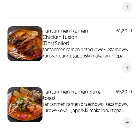
makaron, rzepa marynowana, nitki tykwy,
naruto surimi, tamago, szczypiorek, kiełki
warzyw, sezam prażony, glony prażone
Tantanmen Ramen
61,20 zł
Chicken fusion
(BestSeller)
tantanmen ramen orzechowo-sezamowy,
kurczak panko, japoński makaron, rzepa
marynowana, naruto surimi, nitki tykwy,
tamago, szczypiorek, kiełki warzyw, sezam
prażony, glony prażone
Tantanmen Ramen Sake
59,20 zł
łosoś
tantanmen ramen orzechowo-sezamowy,
surowy łosoś, japoński makaron, rzepa
marynowana, nitki tykwy, tamago, naruto
surimi, szczypiorek, kiełki warzyw, sezam
prażony, glony prażone