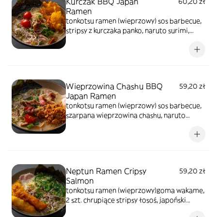
Kurczak BBQ Japan
60,20 zł
Ramen
tonkotsu ramen (wieprzowy) sos barbecue,
stripsy z kurczaka panko, naruto surimi,
przepalony na gorąco pomidor koktajlowy
przelany sosem teyiaki, japoński makaron,
rzepa marynowana, szczypiorek, kiełki
warzyw, sezam prażony, glony prażone
Wieprzowina Chashu BBQ
59,20 zł
Japan Ramen
tonkotsu ramen (wieprzowy) sos barbecue,
szarpana wieprzowina chashu, naruto
surimi, przepalony na gorąco pomidor
koktajlowy przelany sosem teyiaki, japoński
makaron, rzepa marynowana, szczypiorek,
kiełki warzyw, sezam prażony, glony
prażone
Neptun Ramen Cripsy
59,20 zł
Salmon
tonkotsu ramen (wieprzowy)goma wakame,
2 szt. chrupiące stripsy łosoś, japoński
makaron, pędy bambusa, rzepa