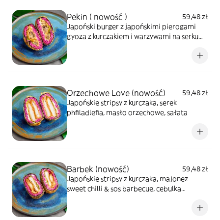
Pekin ( nowość )
59,48 zł
Japoński burger z japońskimi pierogami
gyoza z kurczakiem i warzywami na serku
phfildelfia & sosie słodko kwaśnym
Orzechowe Love (nowość)
59,48 zł
Japońskie stripsy z kurczaka, serek
phfiladlefia, masło orzechowe, sałata
Barbek (nowość)
59,48 zł
Japońskie stripsy z kurczaka, majonez
sweet chilli & sos barbecue, cebulka
czerwona, pomidor, sałata