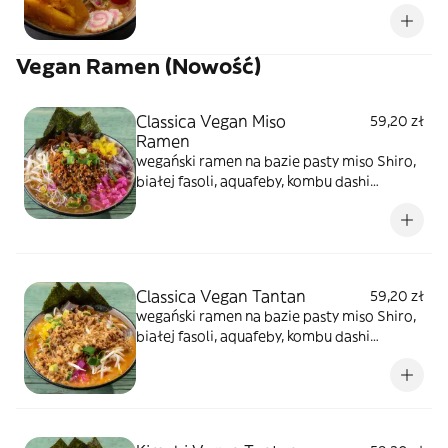
mozarella panko, naruto surimi, przepalony
na gorąco pomidor koktajlowy przelany
sosem teyiaki, japoński makaron, rzepa
Vegan Ramen (Nowość)
marynowana, szczypiorek, kiełki warzyw,
sezam prażony, glony prażone
Classica Vegan Miso
59,20 zł
Ramen
wegański ramen na bazie pasty miso Shiro,
białej fasoli, aquafeby, kombu dashi
bambusa menma. Dodatki to kiełki warzyw,
tykwa cebula czerwona, oshinko,
szypiorek,sezam. Ten rodzaj ma wkład z
"wegańskiego mielonego" z soi smażony w
wersji chashu
Classica Vegan Tantan
59,20 zł
wegański ramen na bazie pasty miso Shiro,
białej fasoli, aquafeby, kombu dashi
bambusa menma z dodatkiem tare
orzechowo-sezamowym oraz mleka
owsianego. Dodatki to kiełki warzyw, tykwa
cebula czerwona, oshinko, szypiorek,sezam.
Ten rodzaj ma wkład z "wegańskiego