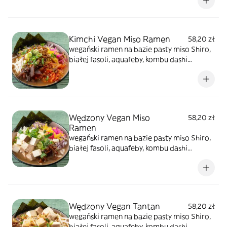
tykwa cebula czerwona, oshinko,
szypiorek,sezam. Ten rodzaj ma wkład z
smażonego owoca jack fruit w tempurze i
panko
Kimchi Vegan Miso Ramen
58,20 zł
wegański ramen na bazie pasty miso Shiro,
białej fasoli, aquafeby, kombu dashi
bambusa menma. Dodatki to kiełki warzyw,
tykwa cebula czerwona, oshinko,
szypiorek,sezam. Ten rodzaj ma wkład z
"wegańskiego mielonego" z soi smażony w
wersji chashu, kimchi
Wędzony Vegan Miso
58,20 zł
Ramen
wegański ramen na bazie pasty miso Shiro,
białej fasoli, aquafeby, kombu dashi
bambusa menma. Dodatki to kiełki warzyw,
tykwa cebula czerwona, oshinko,
szypiorek,sezam. Ten rodzaj ma wkład z
tofu wędzonym
Wędzony Vegan Tantan
58,20 zł
wegański ramen na bazie pasty miso Shiro,
białej fasoli, aquafeby, kombu dashi