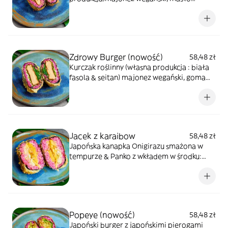
orzechowe ,sałata
Zdrowy Burger (nowość)
58,48 zł
Kurczak roślinny (własna produkcja : biała
fasola & seitan) majonez wegański, goma
wakame, sałata
Jacek z karaibow
58,48 zł
Japońska kanapka Onigirazu smażona w
tempurze & Panko z wkładem w środku:
Owoc chlebowca smażony (crispy &
cranchy) sos Vegan mayo, mango,
kapusta/sałata
Popeye (nowość)
58,48 zł
Japoński burger z japońskimi pierogami