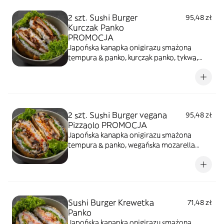
2 szt. Sushi Burger
95,48 zł
Kurczak Panko
PROMOCJA
Japońska kanapka onigirazu smażona
tempura & panko, kurczak panko, tykwa,
majonez sweet chilli, kremowy serek,
sałata, sezam prażony
2 szt. Sushi Burger vegana
95,48 zł
Pizzaolo PROMOCJA
Japońska kanapka onigirazu smażona
tempura & panko, wegańska mozarella
panko, sos pomidorowy, pieczarki, sałata,
sezam prażony
Sushi Burger Krewetka
71,48 zł
Panko
Japońska kanapka onigirazu smażona