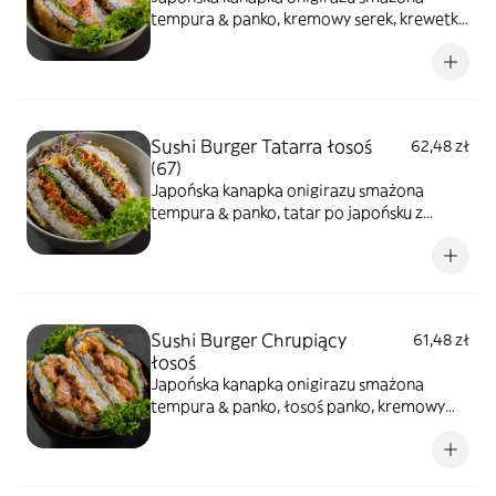
tempura & panko, kremowy serek, krewetka
panko 2 szt., majonez sweet chilli, oshinko,
sałata, sezam prażony
Sushi Burger Tatarra łosoś
62,48 zł
(67)
Japońska kanapka onigirazu smażona
tempura & panko, tatar po japońsku z
łososia, avocado, kremowy serek, sałata,
sezam prażony
Sushi Burger Chrupiący
61,48 zł
łosoś
Japońska kanapka onigirazu smażona
tempura & panko, łosoś panko, kremowy
serek, sałata, sezam prażony