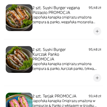
2 szt. Sushi Burger vegana
95,48 zł
Pizzaolo PROMOCJA
Japońska kanapka onigirazu smażona
tempura & panko, wegańska mozarella
panko, sos pomidorowy, pieczarki, sałata,
sezam prażony
2 szt. Sushi Burger
95,48 zł
Kurczak Panko
PROMOCJA
Japońska kanapka onigirazu smażona
tempura & panko, kurczak panko, tykwa,
majonez sweet chilli, kremowy serek,
sałata, sezam prażony
2 szt. Terjak PROMOCJA
93,48 zł
Japońska kanapka Onigirazu smażona w
tempurze & Panko z wkładem w środku: