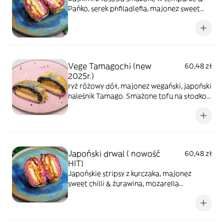
Pańko, serek phfiladlefia, majonez sweet
chilli, kostki tykwy, sałata
Vege Tamagochi (new
60,48 zł
2025r.)
ryż różowy dół, majonez wegański, japoński
naleśnik Tamago. Smażone tofu na słodko
„Inari”, kiełki rzodkiewki, sałata, czarny ryż
Japoński drwal ( nowość
60,48 zł
HIT)
Japońskie stripsy z kurczaka, majonez
sweet chilli & żurawina, mozarella
wegańska smażona tempura & Pańko