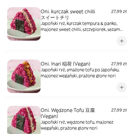
Oni. kurczak sweet chilli
27,99 zł
スイートチリ
Japoński ryż, kurczak tempura & panko,
majonez sweet chilli, szczypiorek, sezam
prażony, prażone glony nori
Oni. Inari 稲荷 (Vegan)
27,99 zł
Japoński ryż, smażone tofu po japońsku,
majonez wegański, prażone glony nori
Oni. Wędzone Tofu 豆腐
27,99 zł
(Vegan)
Japoński ryż, wędzone tofu, majonez
wegański, prażone glony nori