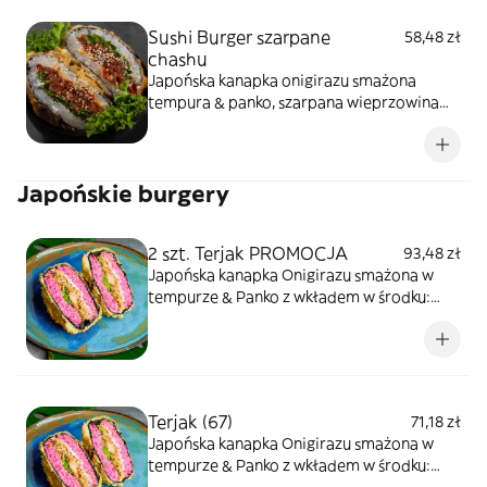
Sushi Burger szarpane
58,48 zł
chashu
Japońska kanapka onigirazu smażona
tempura & panko, szarpana wieprzowina
chashu, kremowy serek, sałata, sezam
prażony
Japońskie burgery
2 szt. Terjak PROMOCJA
93,48 zł
Japońska kanapka Onigirazu smażona w
tempurze & Panko z wkładem w środku:
Grill łosoś teriyaki, serek phfiladlefia,
sałata/kapusta,sezam
Terjak (67)
71,18 zł
Japońska kanapka Onigirazu smażona w
tempurze & Panko z wkładem w środku: