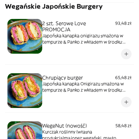
Wegańskie Japońskie Burgery
2 szt. Serowe Love
93,48 zł
PROMOCJA
Japońska kanapka onigirazu smażona w
tempurze & Panko z wkładem w środku:
wegańska mozarella smażona (crispy &
cranchy), sos pomidorowy, smażone
pieczarki, kapusta/sałata
Chrupiący burger
65,48 zł
Japońska kanapka Onigirazu smażona w
tempurze & Panko z wkładem w środku:
warzywa w tempurze na sosie barbecue
WegeNut (nowość)
58,48 zł
Kurczak roślinny (własna
produkcja)majonez wegański, masło