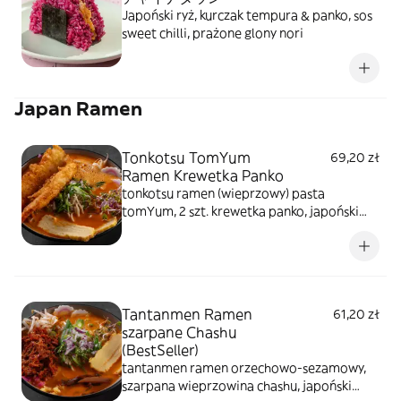
Japoński ryż, kurczak tempura & panko, sos
sweet chilli, prażone glony nori
Japan Ramen
Tonkotsu TomYum
69,20 zł
Ramen Krewetka Panko
tonkotsu ramen (wieprzowy) pasta
tomYum, 2 szt. krewetka panko, japoński
makaron, naruto surimi, rzepa
marynowana, nitki tykwy, tamago,
szczypiorek, kiełki warzyw, sezam prażony,
glony prażone
Tantanmen Ramen
61,20 zł
szarpane Chashu
(BestSeller)
tantanmen ramen orzechowo-sezamowy,
szarpana wieprzowina chashu, japoński