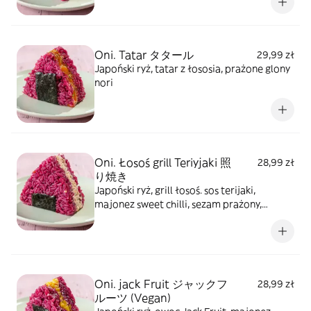
Oni. Tatar タタール
29,99 zł
Japoński ryż, tatar z łososia, prażone glony
nori
Oni. Łosoś grill Teriyjaki 照
28,99 zł
り焼き
Japoński ryż, grill łosoś. sos terijaki,
majonez sweet chilli, sezam prażony,
prażone glony nori
Oni. jack Fruit ジャックフ
28,99 zł
ルーツ (Vegan)