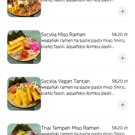
bambusa menma z dodatkiem tare
orzechowo-sezamowym oraz mleka
owsianego. Dodatki to kiełki warzyw, tykwa
cebula czerwona, oshinko, szypiorek,sezam.
Ten rodzaj ma wkład z wędzonego tofu
Sycylia Miso Ramen
58,20 zł
wegański ramen na bazie pasty miso Shiro,
białej fasoli, aquafeby, kombu dashi
bambusa menma, sosu serowego &
napolitańskiego. Dodatki to kiełki warzyw,
tykwa cebula czerwona, oshinko,
szypiorek,sezam. Ten rodzaj ma wkład
stripsy z wegańskiego sera mozarella
Sycylia Vegan Tantan
58,20 zł
wegański ramen na bazie pasty miso Shiro,
białej fasoli, aquafeby, kombu dashi
bambusa menma, sosu serowego &
napolitańskiego z dodatkiem tare
orzechowo-sezamowym oraz mleka
owsianego. Dodatki to kiełki warzyw, tykwa
cebula czerwona, oshinko, szypiorek,sezam.
Thai Tempeh Miso Ramen
58,20 zł
Ten rodzaj ma wkład ze stripsów z
wegański ramen na bazie pasty miso Shiro,