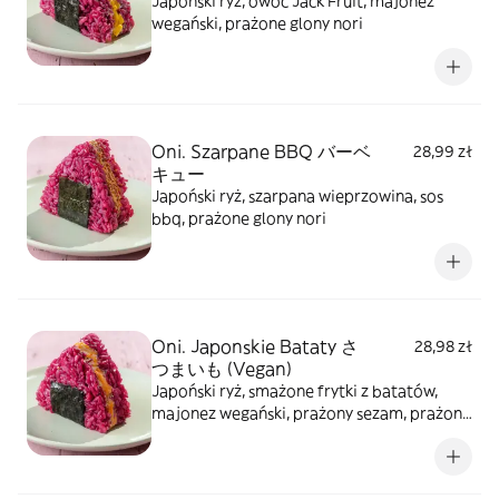
Japoński ryż, owoc Jack Fruit, majonez
wegański, prażone glony nori
Oni. Szarpane BBQ バーベ
28,99 zł
キュー
Japoński ryż, szarpana wieprzowina, sos
bbq, prażone glony nori
Oni. Japonskie Bataty さ
28,98 zł
つまいも (Vegan)
Japoński ryż, smażone frytki z batatów,
majonez wegański, prażony sezam, prażone
glony nori