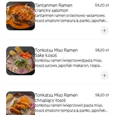
Tantanmen Ramen
59,20 zł
cranchy salomon
tantanmen ramen orzechowo-sezamowy,
łosoś smażony tempura & panko, japoński
makaron, naruto surimi, rzepa
marynowana, nitki tykwy, tamago,
szczypiorek, kiełki warzyw, sezam prażony,
glony prażone
Tonkotsu Miso Ramen
58,20 zł
Sake Łosoś
tonkotsu ramen (wieprzowy)pasta miso,
łosoś surowy, japoński makaron, rzepa
marynowana, naruto surimi, nitki tykwy,
tamago, szczypiorek, kiełki warzyw, sezam
prażony, glony prażone
Tonkatsu Miso Ramen
58,20 zł
chrupiący łosoś
tonkotsu ramen (wieprzowy) pasta miso,
łosoś smażony tempura & panko, japoński