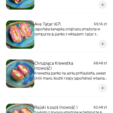
Grill łosoś teriyaki, serek phfiladlefia,
sałata/kapusta,sezam
Ave Tatar (67)
69,16 zł
Japońska kanapka onigirazu smażona w
tempurze & panko z wkładem: tatar z
łososia, avocado, serek phfiladlefia, sezam
Chrupiąca Krewetka
68,48 zł
(nowość)
Krewetka panko na serku phfiladlefia, sweet
chilli mayo, kostki rzepy japońskiej( własna
produkcja)
Rajski Łosoś (nowość )
62,48 zł
Sashimi z łososia smażone w tempurze &