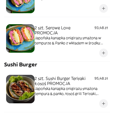
Grill łosoś teriyaki, serek phfiladlefia,
sałata/kapusta,sezam
2 szt. Serowe Love
93,48 zł
PROMOCJA
Japońska kanapka onigirazu smażona w
tempurze & Panko z wkładem w środku:
wegańska mozarella smażona (crispy &
cranchy), sos pomidorowy, smażone
pieczarki, kapusta/sałata
Sushi Burger
2 szt. Sushi Burger Teriyaki
95,48 zł
Łosoś PROMOCJA
Japońska kanapka onigirazu smażona
tempura & panko, łosoś grill Teriyaki,
kremowy serek, sałata, sezam prażony