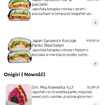
pieczarki
Japońska kanapka ryżowa z serem i
pieczarkami w tempurze (wegański ser
mozarella) na sosie pomidorowym i sałacie
Japan Sandwich Kurczak
49,99 zł
Panko (BestSeller)
Japońska kanapka ryżowa z filetem z
kurczaka w marynacie słodko-ostrej
(smażony "deep fry" tempura & panko)serek
kremowy, majonez sweet chilli, tykwa,
sałata
Onigiri ( Nowość)
Oni. Miss Krewetka ちび
32,99 zł
Japoński ryż, Krewetka panko, majonez
sweet chilli, oshinko, prażone glony nori