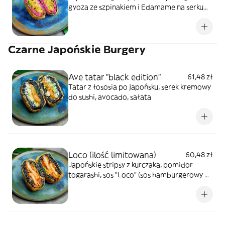
gyoza ze szpinakiem i Edamame na serku
phfildelfia & sosie słodko kwaśnym
Czarne Japońskie Burgery
Ave tatar "black edition"
61,48 zł
Tatar z łososia po japońsku, serek kremowy
do sushi, avocado, sałata
Loco (ilość limitowana)
60,48 zł
Japońskie stripsy z kurczaka, pomidor
togarashi, sos "Loco" (sos hamburgerowy &
sriracha) sałata