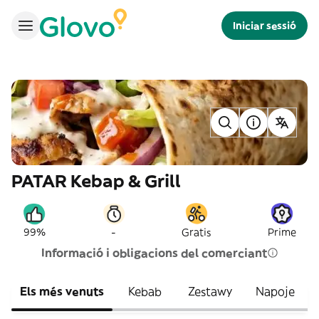
Iniciar sessió
PATAR Kebap & Grill
-
99%
Gratis
Prime
Informació i obligacions del comerciant
Els més venuts
Kebab
Zestawy
Napoje