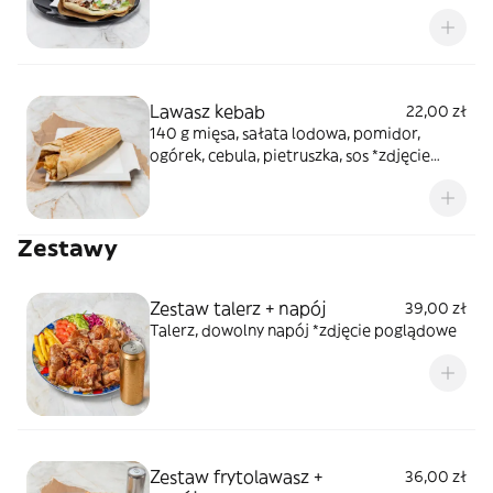
Lawasz kebab
22,00 zł
140 g mięsa, sałata lodowa, pomidor,
ogórek, cebula, pietruszka, sos *zdjęcie
poglądowe
Zestawy
Zestaw talerz + napój
39,00 zł
Talerz, dowolny napój *zdjęcie poglądowe
Zestaw frytolawasz +
36,00 zł