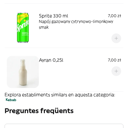
Sprite 330 ml
7,00 zł
Napój gazowany cytrynowo-limonkowy
smak
Ayran 0,25l
7,00 zł
Explora establiments similars en aquesta categoria:
Kebab
Preguntes freqüents