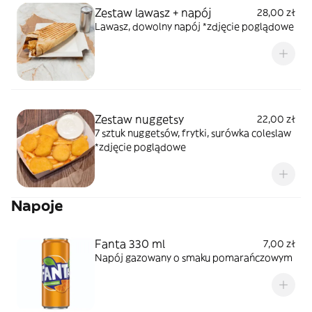
Zestaw lawasz + napój
28,00 zł
Lawasz, dowolny napój *zdjęcie poglądowe
Zestaw nuggetsy
22,00 zł
7 sztuk nuggetsów, frytki, surówka coleslaw
*zdjęcie poglądowe
Napoje
Fanta 330 ml
7,00 zł
Napój gazowany o smaku pomarańczowym