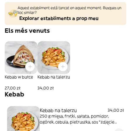
Aquest establiment està tancat en aquest moment. Busques un
lloc similar?
Explorar establiments a prop meu
Els més venuts
Kebab w bułce
Kebab na talerzu
27,00 zł
34,00 zł
Kebab
Kebab na talerzu
34,00 zł
250 g mięsa, frytki, sałata, pomidor,
ogórek, cebula, pietruszka, sos *zdjęcie
poglądowe