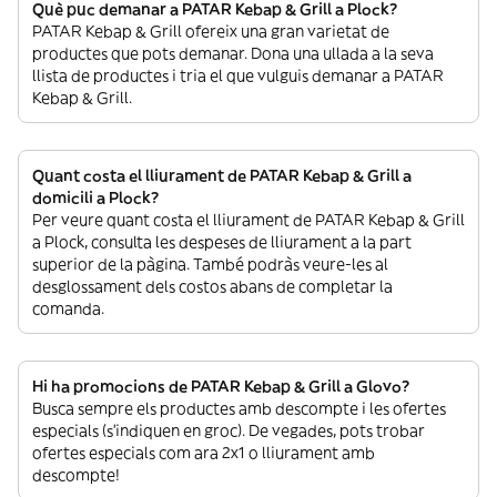
Què puc demanar a PATAR Kebap & Grill a Plock?
PATAR Kebap & Grill ofereix una gran varietat de
productes que pots demanar. Dona una ullada a la seva
llista de productes i tria el que vulguis demanar a PATAR
Kebap & Grill.
Quant costa el lliurament de PATAR Kebap & Grill a
domicili a Plock?
Per veure quant costa el lliurament de PATAR Kebap & Grill
a Plock, consulta les despeses de lliurament a la part
superior de la pàgina. També podràs veure-les al
desglossament dels costos abans de completar la
comanda.
Hi ha promocions de PATAR Kebap & Grill a Glovo?
Busca sempre els productes amb descompte i les ofertes
especials (s’indiquen en groc). De vegades, pots trobar
ofertes especials com ara 2x1 o lliurament amb
descompte!