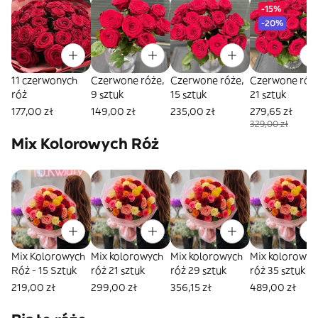
-15%
-20%
11 czerwonych
Czerwone róże,
Czerwone róże,
Czerwone róże
róż
9 sztuk
15 sztuk
21 sztuk
177,00 zł
149,00 zł
235,00 zł
279,65 zł
329,00 zł
Mix Kolorowych Róż
Mix Kolorowych
Mix kolorowych
Mix kolorowych
Mix kolorowyc
Róż - 15 Sztuk
róż 21 sztuk
róż 29 sztuk
róż 35 sztuk
219,00 zł
299,00 zł
356,15 zł
489,00 zł