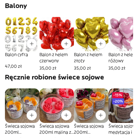
sztuk
sztuk
sztuk
sztuk
Balony
Balon cyfra
Balon z helem
Balon z helem
Balon z helem
czerwony
złoty
różowy
47,00 zł
35,00 zł
35,00 zł
35,00 zł
Ręcznie robione świece sojowe
-15%
-20%
Świeca sojowa
Świeca sojowa
Świeca sojowa
Świeca sojow
200ml
200ml malina z
200ml
medytacja i s