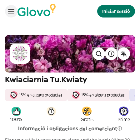
Iniciar sessió
Kwiaciarnia Tu.Kwiaty
-15% en alguns productes
-15% en alguns productes
-
100%
Gratis
Prime
Informació i obligacions del comerciant