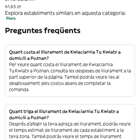
torebce
41,65 zł
Explora establiments similars en aquesta categoria:
Flors
Preguntes freqüents
Quant costa el lliurament de Kwiaciarnia Tu.Kwiaty a
domicili a Poznan?
Per veure quant costa el lliurament de Kwiaciarnia
Tu.Kwiaty a Poznan, consulta les despeses de lliurament a la
part superior de la pàgina. També podràs veure-les al
desglossament dels costos abans de completar la
comanda.
Quant triga el lliurament de Kwiaciarnia Tu.Kwiaty a
domicili a Poznan?
Després d’afegir la teva adreça de lliurament, podràs veure
el temps estimat de lliurament de cada establiment a la
teva zona. També podràs veure el temps de lliurament