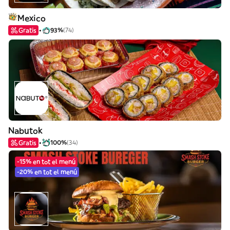
Mexico
Gratis
93%
(74)
Nabutok
Gratis
100%
(34)
-15% en tot el menú
-20% en tot el menú