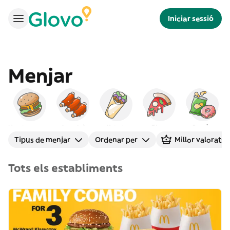
Iniciar sessió
Menjar
Hamburgueses
Americà
Kebab
Pizza
Snacks
Tipus de menjar
Ordenar per
Millor valorats
Tots els establiments