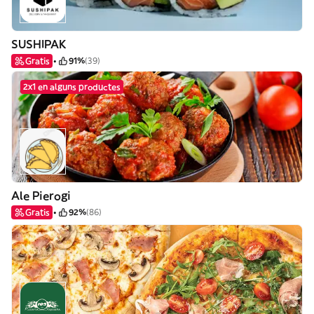
SUSHIPAK
Gratis
91%
(39)
2x1 en alguns productes
Ale Pierogi
Gratis
92%
(86)