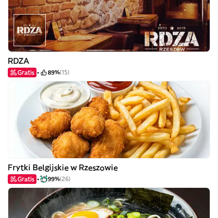
RDZA
Gratis
89%
(15)
Frytki Belgijskie w Rzeszowie
Gratis
99%
(26)