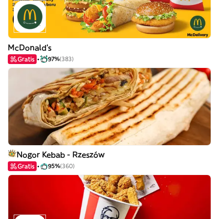
McDonald's
Gratis
97%
(383)
Nogor Kebab - Rzeszów
Gratis
95%
(360)