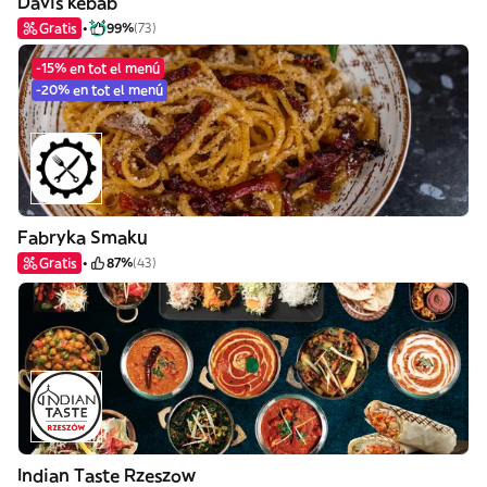
Davis kebab
Gratis
99%
(73)
-15% en tot el menú
-20% en tot el menú
Fabryka Smaku
Gratis
87%
(43)
Indian Taste Rzeszow