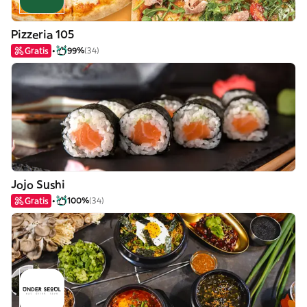
Pizzeria 105
Gratis
99%
(34)
Jojo Sushi
Gratis
100%
(34)