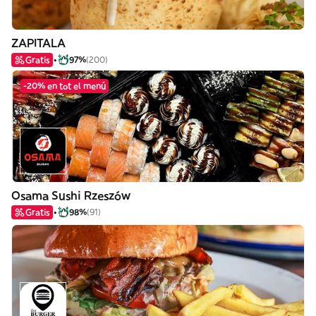
ZAPITALA
Gratis
97%
(200)
-20% en tot el menú
Osama Sushi Rzeszów
Gratis
98%
(91)