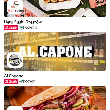
Hero Sushi Rzeszów
Gratis
100%
(74)
Al.Capone
Gratis
100%
(11)