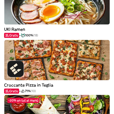
UKI Ramen
Gratis
100%
(18)
Croccante Pizza in Teglia
Gratis
71%
(10)
-20% en tot el menú