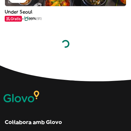
Under Seoul
Gratis
99%
(91)
Col·labora amb Glovo