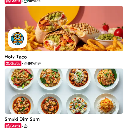
Gratis
98%
(85)
Holy Taco
Gratis
86%
(19)
Smaki Dim Sum
Gratis
--