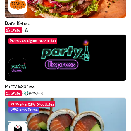
Dara Kebab
Gratis
--
Promo en alguns productes
Party Express
Gratis
97%
(167)
-20% en alguns productes
-25% amb Prime