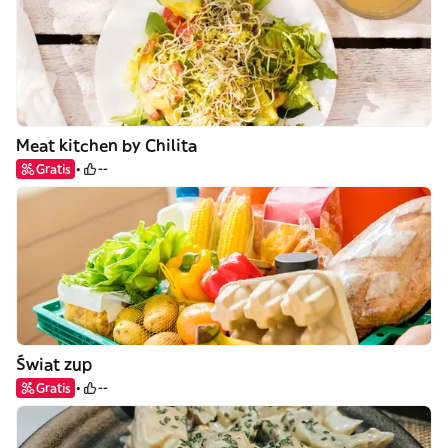
Meat kitchen by Chilita
Gratis
--
Świat zup
Gratis
--