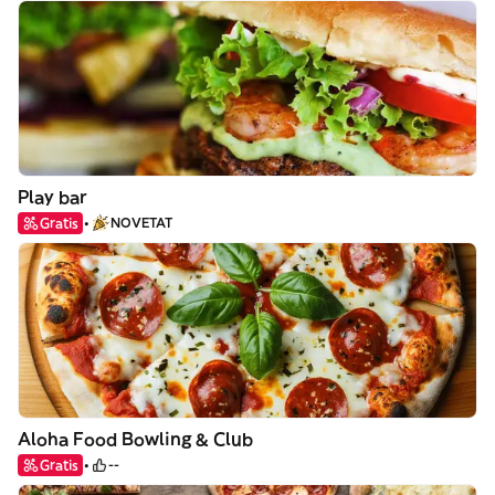
Play bar
Gratis
NOVETAT
Aloha Food Bowling & Club
Gratis
--