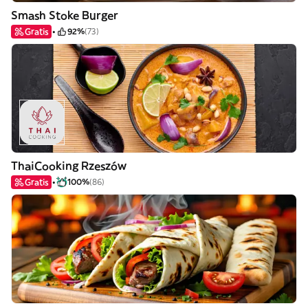
Smash Stoke Burger
Gratis
92%
(73)
ThaiCooking Rzeszów
Gratis
100%
(86)