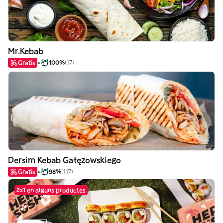
Mr.Kebab
Gratis
100%
(17)
Dersim Kebab Gałęzowskiego
Gratis
98%
(117)
2x1 en alguns productes