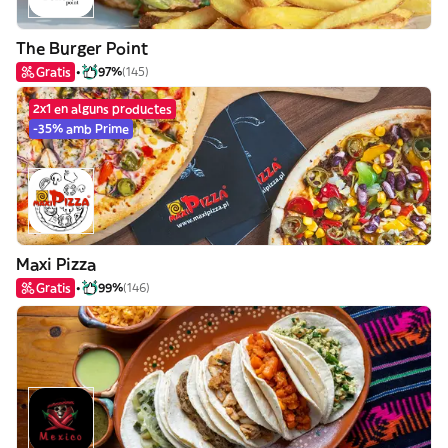
The Burger Point
Gratis
97%
(145)
2x1 en alguns productes
-35% amb Prime
Maxi Pizza
Gratis
99%
(146)