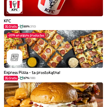
KFC
Gratis
99%
(310)
-20% en alguns productes
Express Pizza - ta prostokątna!
Gratis
97%
(188)