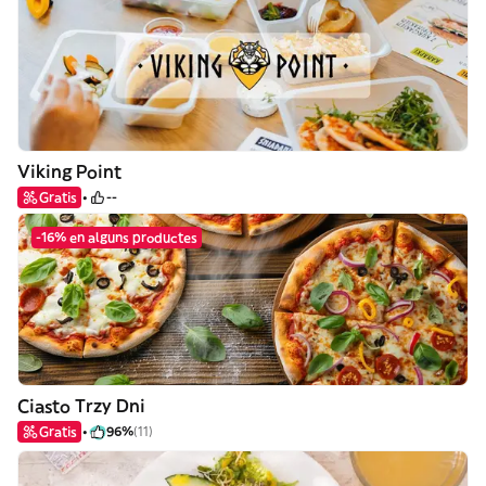
Viking Point
Gratis
--
-16% en alguns productes
Ciasto Trzy Dni
Gratis
96%
(11)