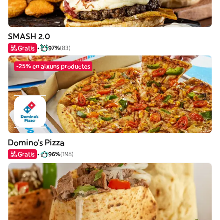
SMASH 2.0
Gratis
97%
(83)
-25% en alguns productes
Domino's Pizza
Gratis
96%
(198)