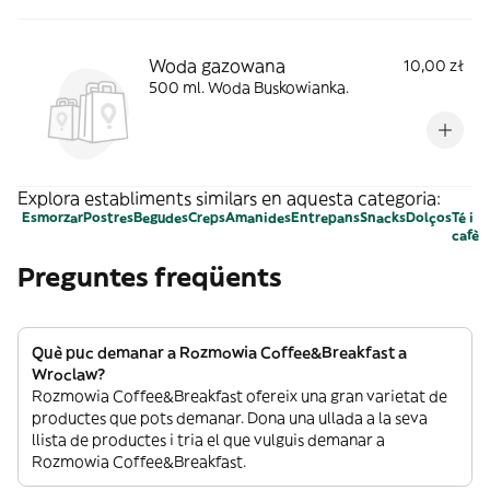
Woda gazowana
10,00 zł
500 ml. Woda Buskowianka.
Explora establiments similars en aquesta categoria:
Esmorzar
Postres
Begudes
Creps
Amanides
Entrepans
Snacks
Dolços
Té i
cafè
Preguntes freqüents
Què puc demanar a Rozmowia Coffee&Breakfast a
Wroclaw?
Rozmowia Coffee&Breakfast ofereix una gran varietat de
productes que pots demanar. Dona una ullada a la seva
llista de productes i tria el que vulguis demanar a
Rozmowia Coffee&Breakfast.