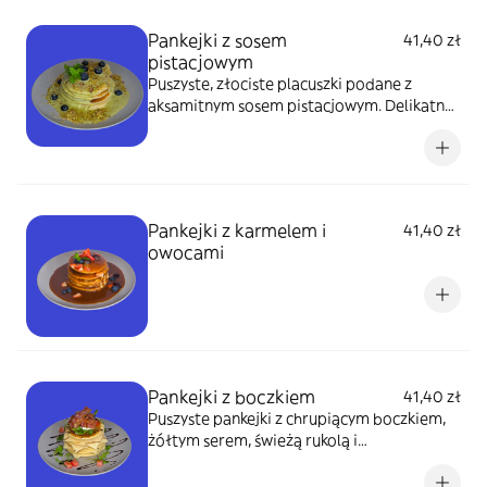
Pankejki z sosem
41,40 zł
pistacjowym
Puszyste, złociste placuszki podane z
aksamitnym sosem pistacjowym. Delikatne i
sycące, idealne na słodką chwilę
przyjemności.
Pankejki z karmelem i
41,40 zł
owocami
Pankejki z boczkiem
41,40 zł
Puszyste pankejki z chrupiącym boczkiem,
żółtym serem, świeżą rukolą i
pomidorkami, podane z aromatycznym
sosem bazyliowym. Wytrawna wersja