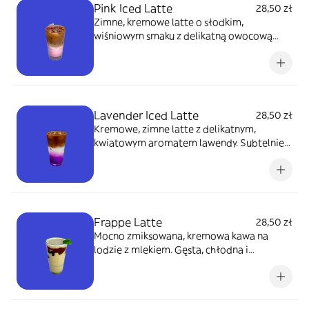
Pink Iced Latte
28,50 zł
Zimne, kremowe latte o słodkim,
wiśniowym smaku z delikatną owocową
nutą. Różowy kolor i lekka słodycz
sprawiają, że to idealny, orzeźwiający napój
na lato. 450 ml
Lavender Iced Latte
28,50 zł
Kremowe, zimne latte z delikatnym,
kwiatowym aromatem lawendy. Subtelnie
słodkie, relaksujące i wyjątkowo
orzeźwiające. 450 ml
Frappe Latte
28,50 zł
Mocno zmiksowana, kremowa kawa na
lodzie z mlekiem. Gęsta, chłodna i
wyjątkowo orzeźwiająca. 450 ml