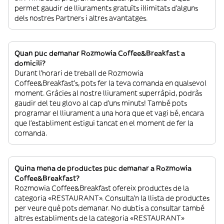
permet gaudir de lliuraments gratuïts il·limitats d’alguns
dels nostres Partners i altres avantatges.
Quan puc demanar Rozmowia Coffee&Breakfast a
domicili?
Durant l’horari de treball de Rozmowia
Coffee&Breakfast’s, pots fer la teva comanda en qualsevol
moment. Gràcies al nostre lliurament superràpid, podràs
gaudir del teu glovo al cap d’uns minuts! També pots
programar el lliurament a una hora que et vagi bé, encara
que l’establiment estigui tancat en el moment de fer la
comanda.
Quina mena de productes puc demanar a Rozmowia
Coffee&Breakfast?
Rozmowia Coffee&Breakfast ofereix productes de la
categoria «RESTAURANT». Consulta’n la llista de productes
per veure què pots demanar. No dubtis a consultar també
altres establiments de la categoria «RESTAURANT»