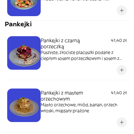
podawane z owocami sezonowymi
Pankejki
Pankejki z czarną
41,40 zł
porzeczką
Puszyste, złociste placuszki podane z
ciepłym sosem porzeczkowym i sosem z
białej czekolady.
Pankejki z masłem
41,40 zł
orzechowym
Masło orzechowe, miód, banan, orzech
włoski, migdały prażone