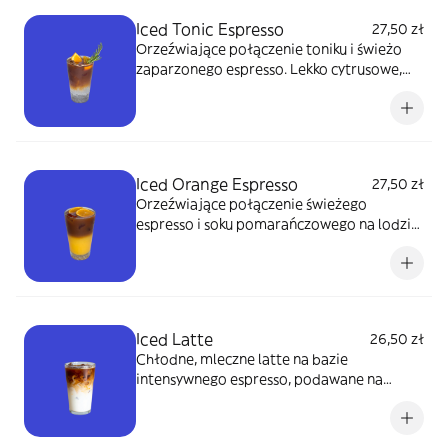
Iced Tonic Espresso
27,50 zł
Orzeźwiające połączenie toniku i świeżo
zaparzonego espresso. Lekko cytrusowe,
musujące i energetyzujące. Idealne, gdy
chcesz coś chłodnego i pobudzającego.
450 ml
Iced Orange Espresso
27,50 zł
Orzeźwiające połączenie świeżego
espresso i soku pomarańczowego na lodzie.
Cytrusowe, lekkie i energetyzujące. 450 ml
Iced Latte
26,50 zł
Chłodne, mleczne latte na bazie
intensywnego espresso, podawane na
lodzie. Orzeźwiające i delikatnie kawowe.
450 ml