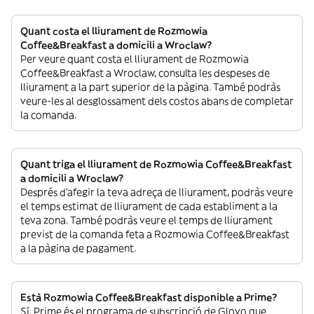
Quant costa el lliurament de Rozmowia
Coffee&Breakfast a domicili a Wroclaw?
Per veure quant costa el lliurament de Rozmowia
Coffee&Breakfast a Wroclaw, consulta les despeses de
lliurament a la part superior de la pàgina. També podràs
veure-les al desglossament dels costos abans de completar
la comanda.
Quant triga el lliurament de Rozmowia Coffee&Breakfast
a domicili a Wroclaw?
Després d’afegir la teva adreça de lliurament, podràs veure
el temps estimat de lliurament de cada establiment a la
teva zona. També podràs veure el temps de lliurament
previst de la comanda feta a Rozmowia Coffee&Breakfast
a la pàgina de pagament.
Està Rozmowia Coffee&Breakfast disponible a Prime?
Sí. Prime és el programa de subscripció de Glovo que