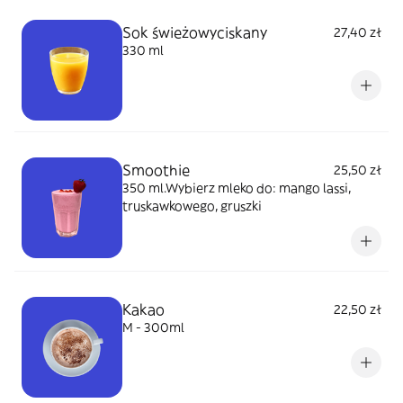
Sok świeżowyciskany
27,40 zł
330 ml
Smoothie
25,50 zł
350 ml.Wybierz mleko do: mango lassi,
truskawkowego, gruszki
Kakao
22,50 zł
M - 300ml