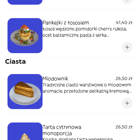
klasyki, która zaskakuje smakiem.
Pankejki z łososiem
41,40 zł
Łosoś wędzony, pomidorki cherry, rukola,
ocet balzamiczny, pasta z serka
śmietankowego
Ciasta
Miodownik
26,50 zł
Tradycyjne ciasto warstwowe o miodowym
aromacie, przełożone delikatną kremową
masą. Idealne połączenie słodyczy i
lekkości, które z każdym dniem nabiera
jeszcze więcej smaku.
Tarta cytrynowa
26,50 zł
monoporcja
Krucha, maślana tarta wypełniona