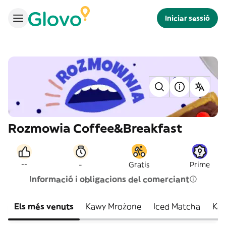
Iniciar sessió
Rozmowia Coffee&Breakfast
-
--
Gratis
Prime
Informació i obligacions del comerciant
Els més venuts
Kawy Mrożone
Iced Matcha
Ka