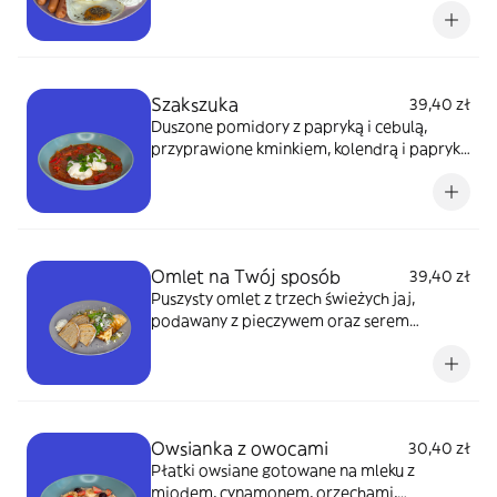
dodatkiem sosu
Szakszuka
39,40 zł
Duszone pomidory z papryką i cebulą,
przyprawione kminkiem, kolendrą i papryką
chilli, w których ugotowane są jajka. Przed
podaniem posypane świeżą natką
pietruszki. Ma lekko ostry smak.
Omlet na Twój sposób
39,40 zł
Puszysty omlet z trzech świeżych jaj,
podawany z pieczywem oraz serem
śmietankowym. Do swojego omleta wybierz
3 ulubione dodatki spośród naszych
propozycji: chrupiący boczek, delikatny
łosoś, kremowe awokado.Twój smak, Twój
wybór!
Owsianka z owocami
30,40 zł
Płatki owsiane gotowane na mleku z
miodem, cynamonem, orzechami,