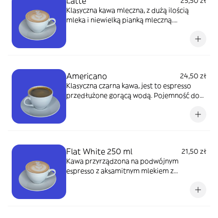
Latte
25,50 zł
Klasyczna kawa mleczna, z dużą ilością
mleka i niewielką pianką mleczną.
Pojemność i mleko do wyboru.
Americano
24,50 zł
Klasyczna czarna kawa, jest to espresso
przedłużone gorącą wodą. Pojemność do
wyboru. Możliwość zamiany mleka.
Flat White 250 ml
21,50 zł
Kawa przyrządzona na podwójnym
espresso z aksamitnym mlekiem z
dodatkiem mikropianki. Mleko do wyboru.