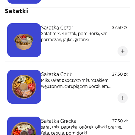
Sałatki
Sałatka Cezar
37,50 zł
Salat mix, kurczak, pomidorki, ser
parmezan, jajko, grzanki
Sałatka Cobb
37,50 zł
Miks sałat z soczystym kurczakiem
wędzonym, chrupiącym boczkiem,
pomidorkami i kukurydzą. Całość dopełnia
kremowy ser pleśniowy i złociste grzanki.
Sałatka Grecka
37,50 zł
sałat mix, papryka, ogórek, oliwki czarne,
feta, cebula, pomidorki