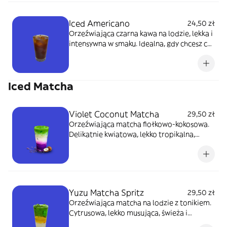
Iced Americano
24,50 zł
Orzeźwiająca czarna kawa na lodzie, lekka i
intensywna w smaku. Idealna, gdy chcesz coś
mocnego i chłodnego. 450 ml
Iced Matcha
Violet Coconut Matcha
29,50 zł
Orzeźwiająca matcha fiołkowo-kokosowa.
Delikatnie kwiatowa, lekko tropikalna,
kremowa i efektownie fioletowa. 450 ml
Yuzu Matcha Spritz
29,50 zł
Orzeźwiająca matcha na lodzie z tonikiem.
Cytrusowa, lekko musująca, świeża i
energetyzująca. 450 ml