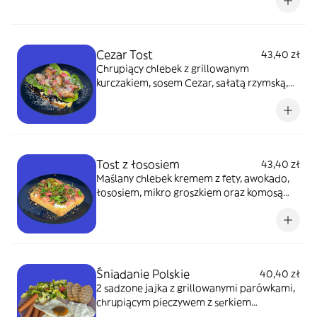
Cezar Tost
43,40 zł
Chrupiący chlebek z grillowanym
kurczakiem, sosem Cezar, sałatą rzymską,
karmelizowaną cebulą i parmezanem.
Tost z łososiem
43,40 zł
Maślany chlebek kremem z fety, awokado,
łososiem, mikro groszkiem oraz komosą
ryżową.
Śniadanie Polskie
40,40 zł
2 sadzone jajka z grillowanymi parówkami,
chrupiącym pieczywem z sеrkiem
śmiеtankowym, sałatką mix, pomidorkami z