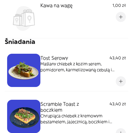
Kawa na wagę
1,00 zł
Śniadania
Tost Serowy
43,40 zł
Maślany chlebek z kozim serem,
pomidorem, karmelizowaną cebulą i
jajkiem w koszulce, wykończona rukolą i
octem balsamicznym.
Scramble Toast z
43,40 zł
boczkiem
Chrupiąca chlebek z kremowym
beszamelem, jajecznicą, boczkiem i
świeżymi dodatkami.