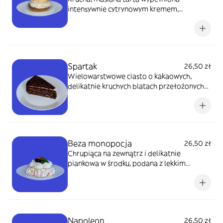
intensywnie cytrynowym kremem,
zwieńczona puszystą, lekko opieczoną bezą
francuską. Idealne połączenie słodyczy i
orzeźwiającej kwasowości w eleganckiej
formie.
Spartak
26,50 zł
Wielowarstwowe ciasto o kakaowych,
delikatnie kruchych blatach przełożonych
lekkim kremem śmietankowym. Harmonijne
połączenie głębi czekolady i subtelnej
słodyczy, które zachwyca elegancją i
wyjątkową lekkością.
Beza monopocja
26,50 zł
Chrupiąca na zewnątrz i delikatnie
piankowa w środku, podana z lekkim
kremem oraz świeżymi, sezonowymi
owocami. Deser pełen elegancji, lekkości i
naturalnej słodyczy.
Napoleon
26,50 zł