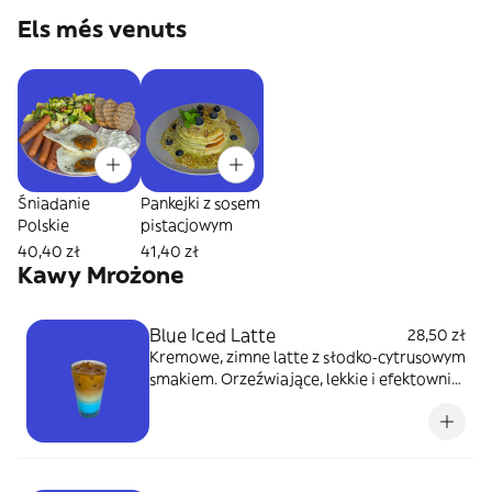
Els més venuts
Śniadanie
Pankejki z sosem
Polskie
pistacjowym
40,40 zł
41,40 zł
Kawy Mrożone
Blue Iced Latte
28,50 zł
Kremowe, zimne latte z słodko‑cytrusowym
smakiem. Orzeźwiające, lekkie i efektownie
niebieskie. 450 ml