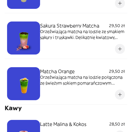
Sakura Strawberry Matcha
29,50 zł
Orzeźwiająca matcha na lodzie ze smakiem
sakury i truskawki. Delikatnie kwiatowy,
słodko‑owocowy i wyjątkowo aromatyczny.
450 ml
Matcha Orange
29,50 zł
Orzeźwiająca matcha na lodzie połączona
ze świeżym sokiem pomarańczowym.
Cytrusowa, lekko słodka i energetyzująca.
450 ml
Kawy
Latte Malina & Kokos
28,50 zł