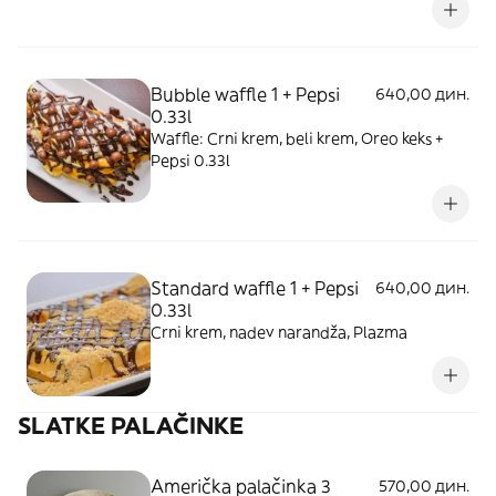
Bubble waffle 1 + Pepsi
640,00 дин.
0.33l
Waffle: Crni krem, beli krem, Oreo keks +
Pepsi 0.33l
Standard waffle 1 + Pepsi
640,00 дин.
0.33l
Crni krem, nadev narandža, Plazma
SLATKE PALAČINKE
Američka palačinka 3
570,00 дин.