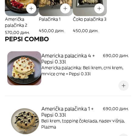
Američka
Palačinka 1
Čoko palačinka 3
palačinka 2
450,00 дин.
450,00 дин.
570,00 дин.
PEPSI COMBO
Americka palacinka 4 +
690,00 дин.
Pepsi 0.33l
Americka palacinka: Beli krem, crni krem,
mrvice crne + Pepsi 0.33l
Američka palačinka 1 +
690,00 дин.
Pepsi 0.33l
Beli krem, topping čokolada, nadev višnja,
Plazma