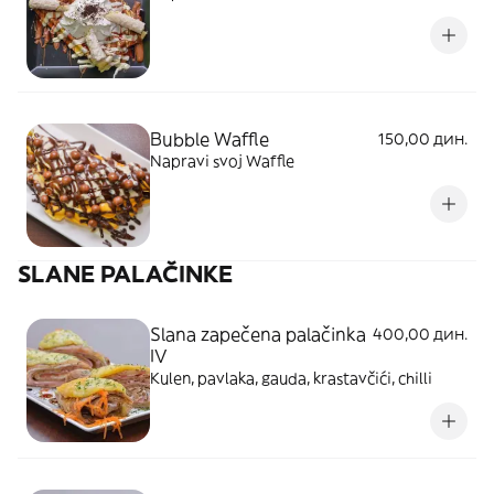
Bubble Waffle
150,00 дин.
Napravi svoj Waffle
SLANE PALAČINKE
Slana zapečena palačinka
400,00 дин.
IV
Kulen, pavlaka, gauda, krastavčići, chilli