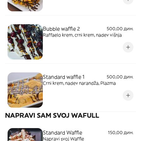
Bubble waffle 2
500,00 дин.
Raffaelo krem, crni krem, nadev višnja
Standard waffle 1
500,00 дин.
Crni krem, nadev narandža, Plazma
NAPRAVI SAM SVOJ WAFULL
Standard Waffle
150,00 дин.
Napravi svoj Waffle