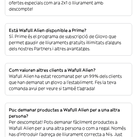
ofertes especials com ara 2x1 o lliurament amb
descompte!
Està Wafull Alien disponible a Prime?
Sí. Prime és el programa de subscripció de Glovo que
permet gaudir de lliuraments gratuïts il·limitats d’alguns
dels nostres Partners i altres avantatges.
Com valoren altres clients a Wafull Alien?
Wafull Alien ha estat recomanat per un 99% dels clients
que han demanat un glovo a l’establiment. Fes la teva
comanda avui per veure si també t’agrada!
Puc demanar productes a Wafull Alien per a una altra
persona?
Per descomptat! Pots demanar fàcilment productes a
Wafull Alien per a una altra persona o com a regal. Només
has d’introduir l’adreça de lliurament correcta a Nis. Just