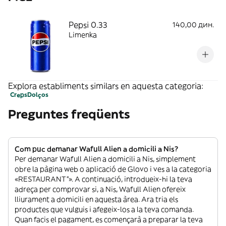
Pepsi 0.33
140,00 дин.
Limenka
Explora establiments similars en aquesta categoria:
Creps
Dolços
Preguntes freqüents
Com puc demanar Wafull Alien a domicili a Nis?
Per demanar Wafull Alien a domicili a Nis, simplement
obre la pàgina web o aplicació de Glovo i ves a la categoria
«RESTAURANT”». A continuació, introdueix-hi la teva
adreça per comprovar si, a Nis, Wafull Alien ofereix
lliurament a domicili en aquesta àrea. Ara tria els
productes que vulguis i afegeix-los a la teva comanda.
Quan facis el pagament, es començarà a preparar la teva