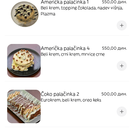
Američka palačinka 1
550,00 дин.
Beli krem, topping čokolada, nadev višnja,
Plazma
Američka palačinka 4
550,00 дин.
Beli krem, crni krem, mrvice crne
Čoko palačinka 2
500,00 дин.
Eurokrem, beli krem, oreo keks