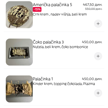
Američka palačinka 5
467,50 дин.
550,00 дин.
-15%
Crni krem , nadev višnja, beli krem
Čoko palačinka 3
450,00 дин.
Nutela, beli krem, čoko bombonice
Palačinka 1
450,00 дин.
Kinder krem, topping čokolada, Plazma