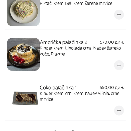
Pistaći krem, beli krem, šarene mrvice
Američka palačinka 2
570,00 дин.
Kinder krem, Linolada crna, Nadev šumsko
voće, Plazma
Čoko palačinka 1
550,00 дин.
Kinder krem, crni krem, nadev višnja, crne
mrvice