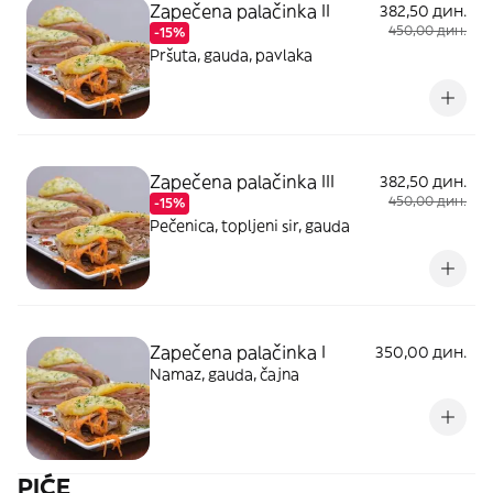
Zapečena palačinka II
382,50 дин.
450,00 дин.
-15%
Pršuta, gauda, pavlaka
Zapečena palačinka III
382,50 дин.
450,00 дин.
-15%
Pečenica, topljeni sir, gauda
Zapečena palačinka I
350,00 дин.
Namaz, gauda, čajna
PIĆE