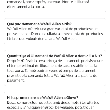
comanda i, poc després, un repartidor te la lliurarà
directament a la porta.
Què puc demanar a Wafull Alien a Nis?
Wafull Alien ofereix una gran varietat de productes que
pots demanar. Dona una ullada a la seva llista de productes
i tria el que vulguis demanar a Wafull Alien.
Quant triga el lliurament de Wafull Alien a domicili a Nis?
Després d’afegir la teva adreça de lliurament, podràs veure
el temps estimat de lliurament de cada establiment a la
teva zona. També podràs veure el temps de lliurament
previst de la comanda feta a Wafull Alien a la pàgina de
pagament.
Hi ha promocions de Wafull Alien a Glovo?
Busca sempre els productes amb descompte i les ofertes
especials (s’indiquen en groc). De vegades, pots trobar