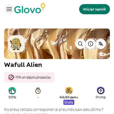
Iniciar sessió
Wafull Alien
-15% en alguns productes
-
99%
49,99 дин.
Prime
Gratis
Els preus ratllats corresponen al preu més baix dels últims 7