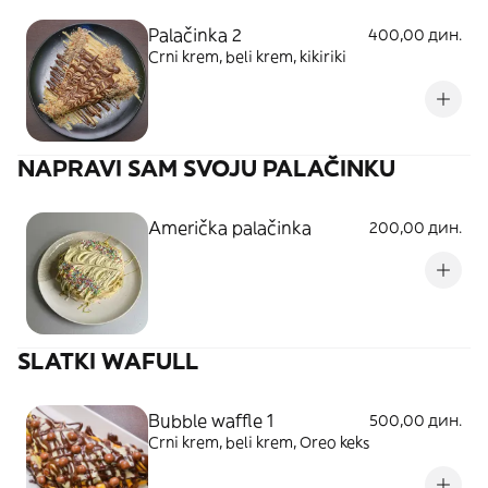
Palačinka 2
400,00 дин.
Crni krem, beli krem, kikiriki
NAPRAVI SAM SVOJU PALAČINKU
Američka palačinka
200,00 дин.
SLATKI WAFULL
Bubble waffle 1
500,00 дин.
Crni krem, beli krem, Oreo keks