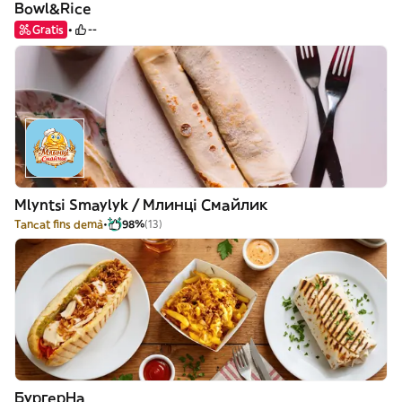
Bowl&Rice
Gratis
--
Mlyntsi Smaylyk / Млинці Смайлик
Tancat fins demà
98%
(13)
БургерНа