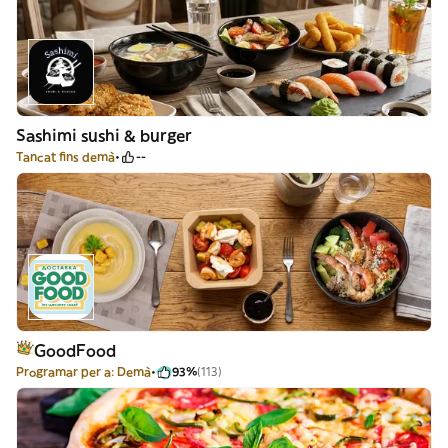
Sashimi sushi & burger
Tancat fins demà
--
GoodFood
Programar per a: Demà
93%
(113)