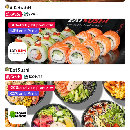
3 Кебаби
Gratis
97%
(35)
-30% en alguns productes
-35% amb Prime
EatSushi
Gratis
100%
(15)
-20% en alguns productes
-25% amb Prime