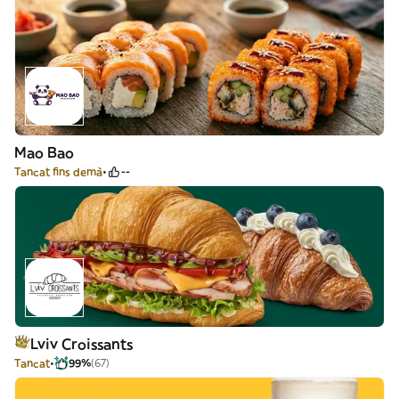
Mao Bao
Tancat fins demà
--
Lviv Croissants
Tancat
99%
(67)