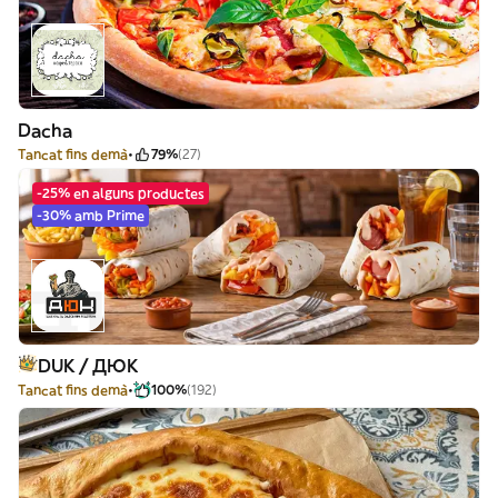
Dacha
Tancat fins demà
79%
(27)
-25% en alguns productes
-30% amb Prime
DUK / ДЮК
Tancat fins demà
100%
(192)