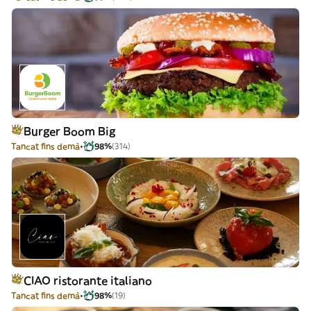
Burger Boom Big
Tancat fins demà
98%
(314)
CIAO ristorante italiano
Tancat fins demà
98%
(19)