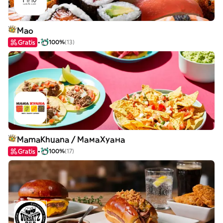
Mao
Gratis
100%
(13)
MamaKhuana / МамаХуана
Gratis
100%
(17)