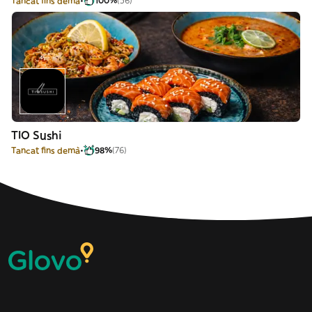
Tancat fins demà
100%
(56)
TIO Sushi
Tancat fins demà
98%
(76)