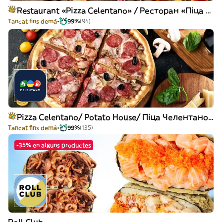
Restaurant «Pizza Celentano» / Ресторан «Піца Челентано»
Tancat fins demà
99%
(94)
Pizza Celentano/ Potato House/ Піца Челентано/Картопляна хата
Tancat fins demà
99%
(135)
-35% en alguns productes