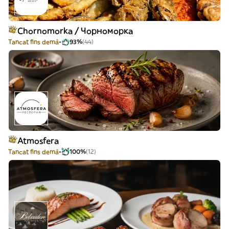
Chornomorka / Чорноморка
Tancat fins demà
93%
(44)
Atmosfera
Tancat fins demà
100%
(12)