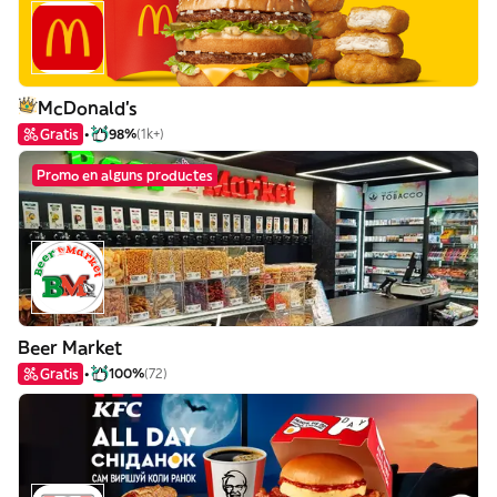
McDonald's
Gratis
98%
(1k+)
Promo en alguns productes
Beer Market
Gratis
100%
(72)