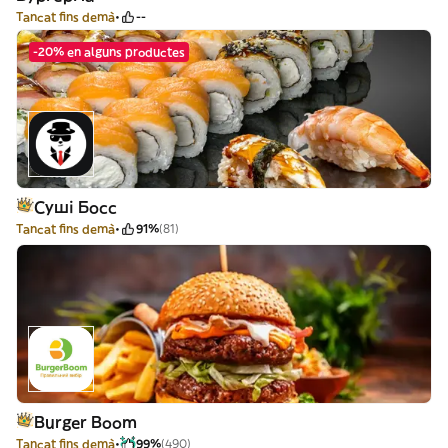
Tancat fins demà
--
-20% en alguns productes
Суші Босс
Tancat fins demà
91%
(81)
Burger Boom
Tancat fins demà
99%
(490)