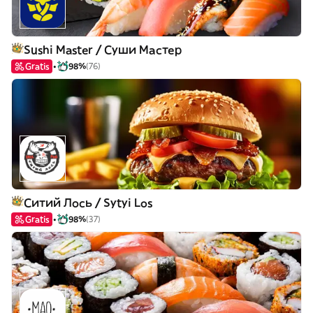
Sushi Master / Суши Мастер
Gratis
98%
(76)
Ситий Лось / Sytyi Los
Gratis
98%
(37)