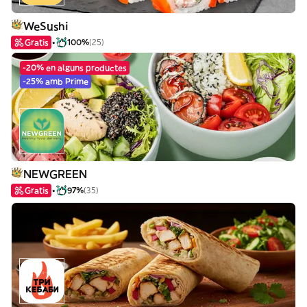
WeSushi
Gratis
100%
(25)
-20% en alguns productes
-25% amb Prime
NEWGREEN
Gratis
97%
(35)