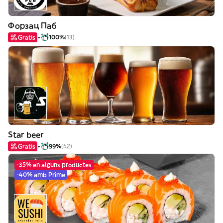
Форзац Паб
Gratis
100%
(13)
Star beer
Gratis
99%
(42)
-35% en alguns productes
-40% amb Prime