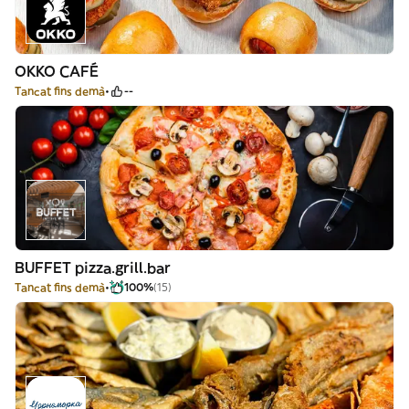
OKKO CAFÉ
Tancat fins demà
--
BUFFET pizza.grill.bar
Tancat fins demà
100%
(15)