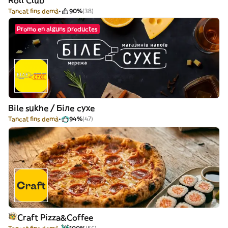
Roll Club
Tancat fins demà
90%
(38)
Promo en alguns productes
Bile sukhe / Біле сухе
Tancat fins demà
94%
(47)
Craft Pizza&Coffee