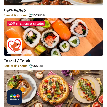
Бельведер
Tancat fins demà
100%
(18)
-20% en alguns productes
Татакі / Tataki
Tancat fins demà
96%
(38)