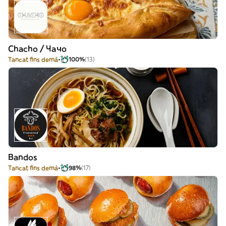
Chacho / Чачо
Tancat fins demà
100%
(13)
Bandos
Tancat fins demà
98%
(17)