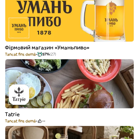
Фірмовий магазин «Уманьпиво»
Tancat fins demà
97%
(27)
Tatrie
Tancat fins demà
--