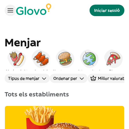
Iniciar sessió
Menjar
Menjar ràpid
Americà
Hamburgueses
Internacional
Pizza
Tipus de menjar
Ordenar per
Millor valorats
Tots els establiments