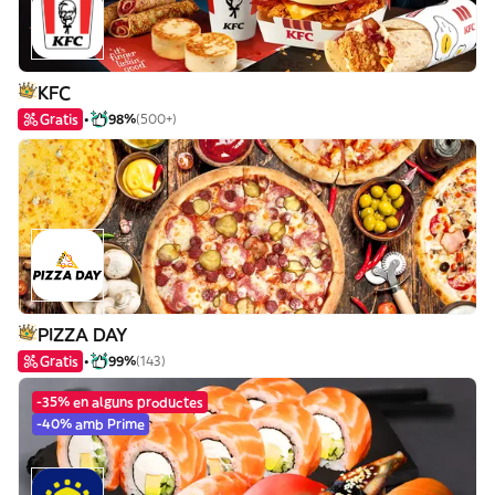
KFC
Gratis
98%
(500+)
PIZZA DAY
Gratis
99%
(143)
-35% en alguns productes
-40% amb Prime