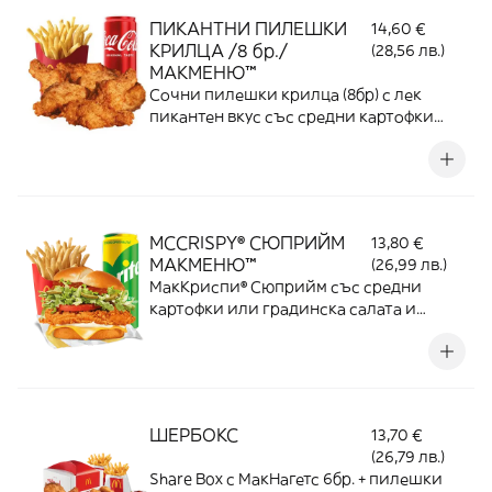
ПИКАНТНИ ПИЛЕШКИ
14,60 €
КРИЛЦА /8 бр./
(28,56 лв.)
МАКМЕНЮ™
Сочни пилешки крилца (8бр) с лек
пикантен вкус със средни картофки
или градинска салата и напитка по
избор
MCCRISPY® СЮПРИЙМ
13,80 €
МАКМЕНЮ™
(26,99 лв.)
МакКриспи® Сюприйм със средни
картофки или градинска салата и
напитка по избор
ШЕРБОКС
13,70 €
(26,79 лв.)
Share Box с МакНагетс 6бр. + пилешки