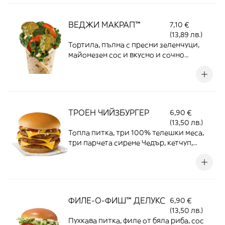
ВЕДЖИ МАКРАП™
7,10 €
(13,89 лв.)
Тортила, пълна с пресни зеленчуци,
майонезен сос и вкусно и сочнo
спаначено филе със сирене
ТРОЕН ЧИЙЗБУРГЕР
6,90 €
(13,50 лв.)
Топла питка, три 100% телешки меса,
три парчета сирене Чедър, кетчуп,
горчица, кисели краставички и лук
ФИЛЕ-О-ФИШ™ ДЕЛУКС
6,90 €
(13,50 лв.)
Пухкава питка, филе от бяла риба, сос