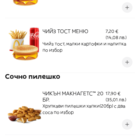
ЧИЙЗ ТОСТ МЕНЮ
7,20 €
(14,08 лв.)
Чийз тост, малки картофки и напитка
по избор
Сочно пилешко
ЧИКЪН МАКНАГЕТС™ 20
17,90 €
БР.
(35,01 лв.)
Хрупкави пилешки хапки(20бр) с два
соса по избор