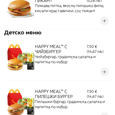
ПИКАНТ
(5,28 лв.)
Пухкава питка, вкусно пилешко филе,
кисели краставички, сос пикант
Детско меню
HAPPY MEAL™ С
7,50 €
ЧИЙЗБУРГЕР
(14,67 лв.)
Чийзбургер, градинска салатка и
напитка по избор
HAPPY MEAL™ С
7,50 €
ПИЛЕШКИ БУРГЕР
(14,67 лв.)
Пилешки бургер, градинска салатка и
напитка по избор