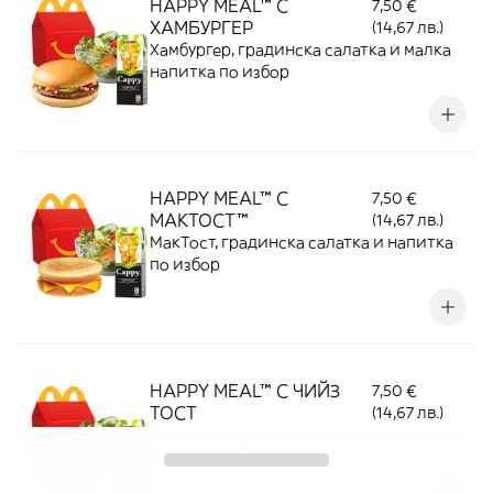
HAPPY MEAL™ С
7,50 €
ХАМБУРГЕР
(14,67 лв.)
Xамбургер, градинска салатка и малка
напитка по избор
HAPPY MEAL™ С
7,50 €
МАКТОСТ™
(14,67 лв.)
МакТост, градинска салатка и напитка
по избор
HAPPY MEAL™ С ЧИЙЗ
7,50 €
ТОСТ
(14,67 лв.)
Чийз тост, градинска салатка и напитка
по избор