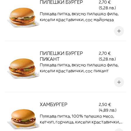
ПИЛЕШКИ БУРГЕР
2,70 €
(5,28 лв.)
Пухкава питка, вкусно пилешко филе,
кисели краставички, сос майонеза
ПИЛЕШКИ БУРГЕР
2,70 €
ПИКАНТ
(5,28 лв.)
Пухкава питка, вкусно пилешко филе,
кисели краставички, сос пикант
ХАМБУРГЕР
2,50 €
(4,89 лв.)
Пухкава питка, 100% телешко месо,
кетчуп, горчица, кисели краставички,
лук