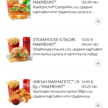
МАКМЕНЮ™
(26,99 лв.)
МакКриспи® Сюприйм със средни
картофки или градинска салата и
напитка по избор
STEAKHOUSE КЛАСИК
13,50 €
МАКМЕНЮ™
(26,40 лв.)
Steakhouse класик със средни картофки
или малка салата и напитка по избор
ЧИКЪН МАКНАГЕТС™ /9
12,90 €
бр./ МАКМЕНЮ™
(25,23 лв.)
Хрупкави пилешки хапки (9бр) със
средни картофки или градинска
салата, 2 соса по избор и напитка по
избор