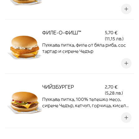
горчица, кисели краставички и лук
ФИЛЕ-О-ФИШ™
5,70 €
(11,15 лв.)
Пухкава питка, филе от бяла риба, сос
тартар и сирене Чедър
ЧИЙЗБУРГЕР
2,70 €
(5,28 лв.)
Пухкава питка, 100% телешко месо,
сирене Чедър, кетчуп, горчица, кисели
краставички, лук