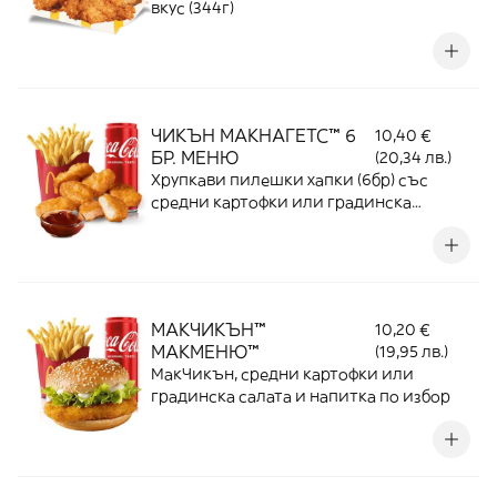
вкус (344г)
ЧИКЪН МАКНАГЕТС™ 6
10,40 €
БР. МЕНЮ
(20,34 лв.)
Хрупкави пилешки хапки (6бр) със
средни картофки или градинска
салата, 1 сос по избор и средна напитка
по избор
МАКЧИКЪН™
10,20 €
МАКМЕНЮ™
(19,95 лв.)
МакЧикън, средни картофки или
градинска салата и напитка по избор