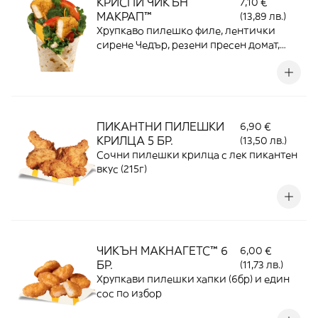
КРИСПИ ЧИКЪН
7,10 €
МАКРАП™
(13,89 лв.)
Хрупкаво пилешко филе, лентички
сирене Чедър, резени пресен домат,
салата микс, овкусени с доматено-
лучен салца сос, майонезен сос и увити
в пшеничена тортила
ПИКАНТНИ ПИЛЕШКИ
6,90 €
КРИЛЦА 5 БР.
(13,50 лв.)
Сочни пилешки крилца с лек пикантен
вкус (215г)
ЧИКЪН МАКНАГЕТС™ 6
6,00 €
БР.
(11,73 лв.)
Хрупкави пилешки хапки (6бр) и един
сос по избор