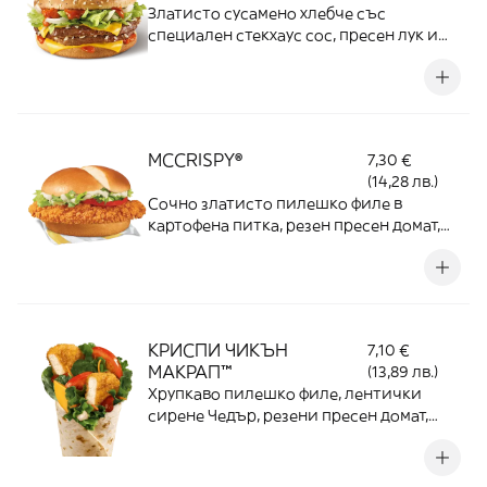
Златисто сусамено хлебче със
специален стекхаус сос, пресен лук и
свежа салата, допълнени от топящ се
чедър и 100% сочно телешко месо
MCCRISPY®
7,30 €
(14,28 лв.)
Сочно златисто пилешко филе в
картофена питка, резен пресен домат,
свежа салата Айсберг и майонезен сос
КРИСПИ ЧИКЪН
7,10 €
МАКРАП™
(13,89 лв.)
Хрупкаво пилешко филе, лентички
сирене Чедър, резени пресен домат,
салата микс, овкусени с доматено-
лучен салца сос, майонезен сос и увити
в пшеничена тортила