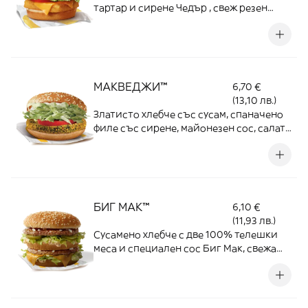
тартар и сирене Чедър , свеж резен
домат и салата Айсберг
МАКВЕДЖИ™
6,70 €
(13,10 лв.)
Златисто хлебче със сусам, спаначено
филе със сирене, майонезен сос, салата
Айсберг и пресен домат
БИГ МАК™
6,10 €
(11,93 лв.)
Сусамено хлебче с две 100% телешки
меса и специален сос Биг Мак, свежа
салата, сирене Чедър, лук