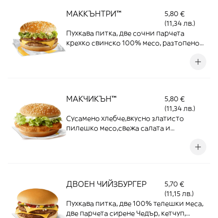
МАККЪНТРИ™
5,80 €
(11,34 лв.)
Пухкава питка, две сочни парчета
крехко свинско 100% месо, разтопено
сирене Чедър, свеж домат, хрупкава
Айсберг салата, ароматен свеж лук и
нежен хрянов сос.
МАКЧИКЪН™
5,80 €
(11,34 лв.)
Сусамено хлебче,вкусно златисто
пилешко месо,свежа салата и
специален МакЧикън сос
ДВОЕН ЧИЙЗБУРГЕР
5,70 €
(11,15 лв.)
Пухкава питка, две 100% телешки меса,
две парчета сирене Чедър, кетчуп,