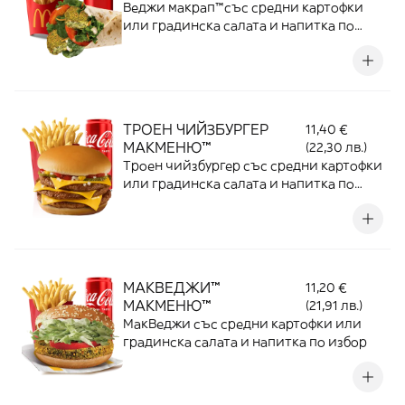
Веджи макрап™със средни картофки
или градинска салата и напитка по
избор
ТРОЕН ЧИЙЗБУРГЕР
11,40 €
МАКМЕНЮ™
(22,30 лв.)
Троен чийзбургер със средни картофки
или градинска салата и напитка по
избор
МАКВЕДЖИ™
11,20 €
МАКМЕНЮ™
(21,91 лв.)
МакВеджи със средни картофки или
градинска салата и напитка по избор