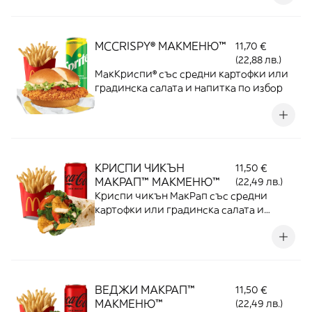
MCCRISPY® МАКМЕНЮ™
11,70 €
(22,88 лв.)
МакКриспи® със средни картофки или
градинска салата и напитка по избор
КРИСПИ ЧИКЪН
11,50 €
МАКРАП™ МАКМЕНЮ™
(22,49 лв.)
Криспи чикън МакРап със средни
картофки или градинска салата и
напитка по избор
ВЕДЖИ МАКРАП™
11,50 €
МАКМЕНЮ™
(22,49 лв.)