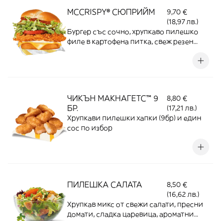
MCCRISPY® СЮПРИЙМ
9,70 €
(18,97 лв.)
Бургер със сочно, хрупкаво пилешко
филе в картофена питка, свеж резен
домат, салата Айсберг, майонезен сос,
салса сос, кисели краставички и топящ
се чедър
ЧИКЪН МАКНАГЕТС™ 9
8,80 €
БР.
(17,21 лв.)
Хрупкави пилешки хапки (9бр) и един
сос по избор
ПИЛЕШКА САЛАТА
8,50 €
(16,62 лв.)
Хрупкав микс от свежи салати, пресни
домати, сладка царевица, ароматни