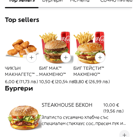
Top sellers
ЧИКЪН
БИГ МАК™
БИГ ТЕЙСТИ™
МАКНАГЕТС™ 6
МАКМЕНЮ™
МАКМЕНЮ™
БР.
6,00 € (11,73 лв.)
10,50 € (20,54 лв.)
13,80 € (26,99 лв.)
Бургери
STEAKHOUSE БЕКОН
10,00 €
(19,56 лв.)
Златисто сусамено хлебче със
специален стекхаус сос, пресен лук и
свежа салата, допълнени от топящ се
чедър, хрупкав бекон и 100% сочно