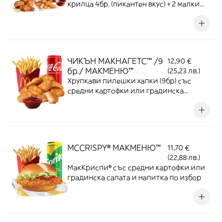
крилца 4бр. (пикантен вкус) + 2 малки
картофки + 2 сос по избор
ЧИКЪН МАКНАГЕТС™ /9
12,90 €
бр./ МАКМЕНЮ™
(25,23 лв.)
Хрупкави пилешки хапки (9бр) със
средни картофки или градинска
салата, 2 соса по избор и напитка по
избор
MCCRISPY® МАКМЕНЮ™
11,70 €
(22,88 лв.)
МакКриспи® със средни картофки или
градинска салата и напитка по избор