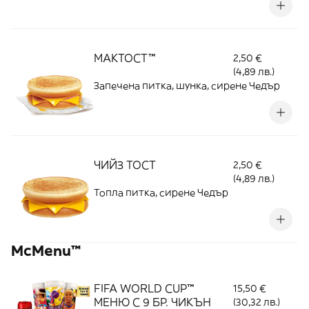
МАКТОСТ™
2,50 €
(4,89 лв.)
Запечена питка, шунка, сирене Чедър
ЧИЙЗ ТОСТ
2,50 €
(4,89 лв.)
Топла питка, сирене Чедър
McMenu™
FIFA WORLD CUP™
15,50 €
МЕНЮ С 9 БР. ЧИКЪН
(30,32 лв.)