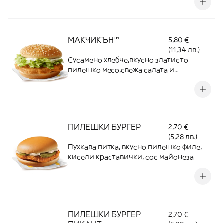
МАКЧИКЪН™
5,80 €
(11,34 лв.)
Сусамено хлебче,вкусно златисто
пилешко месо,свежа салата и
специален МакЧикън сос
ПИЛЕШКИ БУРГЕР
2,70 €
(5,28 лв.)
Пухкава питка, вкусно пилешко филе,
кисели краставички, сос майонеза
ПИЛЕШКИ БУРГЕР
2,70 €