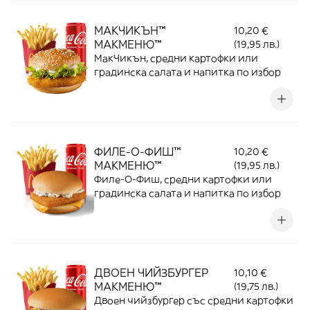
МАКЧИКЪН™
10,20 €
МАКМЕНЮ™
(19,95 лв.)
МакЧикън, средни картофки или
градинска салата и напитка по избор
ФИЛЕ-О-ФИШ™
10,20 €
МАКМЕНЮ™
(19,95 лв.)
Филе-О-Фиш, средни картофки или
градинска салата и напитка по избор
ДВОЕН ЧИЙЗБУРГЕР
10,10 €
МАКМЕНЮ™
(19,75 лв.)
Двоен чийзбургер със средни картофки