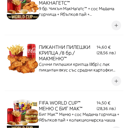
МАКНАГЕТС™
9 бр. Чикън МакНагетс™ + сос Медена
горчица + Ябълков пай +
колекционерска чаша
ПИКАНТНИ ПИЛЕШКИ
14,60 €
КРИЛЦА /8 бр./
(28,56 лв.)
МАКМЕНЮ™
Сочни пилешки крилца (8бр) с лек
пикантен вкус със средни картофки
или градинска салата и напитка по
избор
FIFA WORLD CUP™
14,50 €
МЕНЮ С БИГ МАК™
(28,36 лв.)
Биг Мак™ Меню + сос Медена горчица +
Ябълков пай + колекционерска чаша