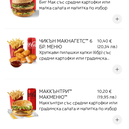
Биг Мак със средни картофки или
малка салата и напитка по избор
ЧИКЪН МАКНАГЕТС™ 6
10,40 €
БР. МЕНЮ
(20,34 лв.)
Хрупкави пилешки хапки (6бр) със
средни картофки или градинска
салата, 1 сос по избор и средна напитка
по избор
МАККЪНТРИ™
10,20 €
МАКМЕНЮ™
(19,95 лв.)
Маккънтри със средни картофки или
градинска салата и напитка по избор