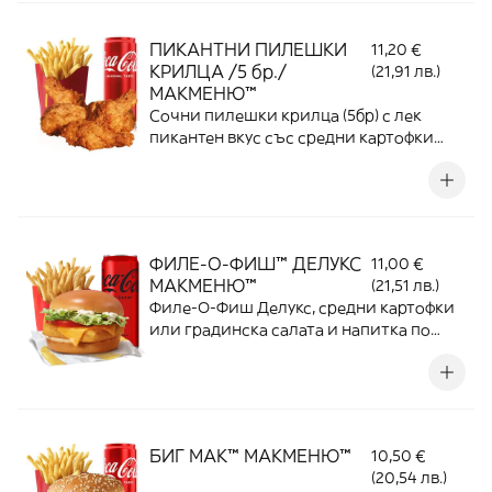
ПИКАНТНИ ПИЛЕШКИ
11,20 €
КРИЛЦА /5 бр./
(21,91 лв.)
МАКМЕНЮ™
Сочни пилешки крилца (5бр) с лек
пикантен вкус със средни картофки
или градинска салата и напитка по
избор
ФИЛЕ-О-ФИШ™ ДЕЛУКС
11,00 €
МАКМЕНЮ™
(21,51 лв.)
Филе-О-Фиш Делукс, средни картофки
или градинска салата и напитка по
избор
БИГ МАК™ МАКМЕНЮ™
10,50 €
(20,54 лв.)