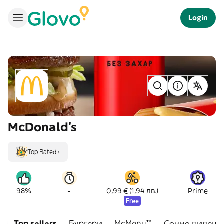
Login
McDonald's
Top Rated ›
-
98%
0,99 € (1,94 лв.)
Prime
Free
Top sellers
Бургери
McMenu™
Сочно пилешк