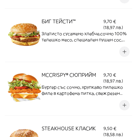
телешко месо
БИГ ТЕЙСТИ™
9,70 €
(18,97 лв.)
Златисто сусамено хлебче,сочно 100%
телешко месо, специален пушен сос,
пресни домати, лук,свежа салата
Айсберг, сирене Ементал
MCCRISPY® СЮПРИЙМ
9,70 €
(18,97 лв.)
Бургер със сочно, хрупкаво пилешко
филе в картофена питка, свеж резен
домат, салата Айсберг, майонезен сос,
салса сос, кисели краставички и топящ
се чедър
STEAKHOUSE КЛАСИК
9,50 €
(18,58 лв.)