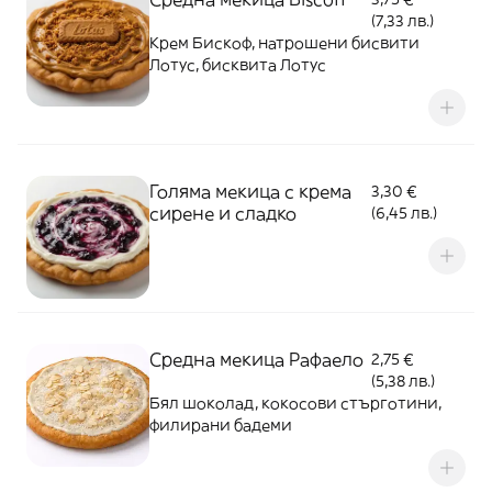
(7,33 лв.)
Крем Бискоф, натрошени бисвити
Лотус, бисквита Лотус
Голяма мекица с крема
3,30 €
сирене и сладко
(6,45 лв.)
Средна мекица Рафаело
2,75 €
(5,38 лв.)
Бял шоколад, кокосови стърготини,
филирани бадеми