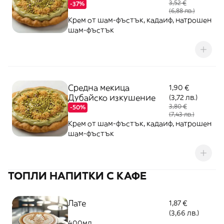
3,52 €
-37%
(6,88 лв.)
Крем от шам-фъстък, кадаиф, натрошен
шам-фъстък
Средна мекица
1,90 €
Дубайско изкушение
(3,72 лв.)
3,80 €
-50%
(7,43 лв.)
Крем от шам-фъстък, кадаиф, натрошен
шам-фъстък
ТОПЛИ НАПИТКИ С КАФЕ
Лате
1,87 €
(3,66 лв.)
400мл