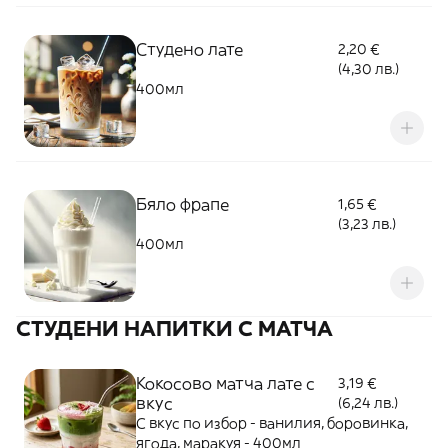
Студено лате
2,20 €
(4,30 лв.)
400мл
Бяло фрапе
1,65 €
(3,23 лв.)
400мл
СТУДЕНИ НАПИТКИ С МАТЧА
Кокосово матча лате с
3,19 €
вкус
(6,24 лв.)
С вкус по избор - ванилия, боровинка,
ягода, маракуя - 400мл