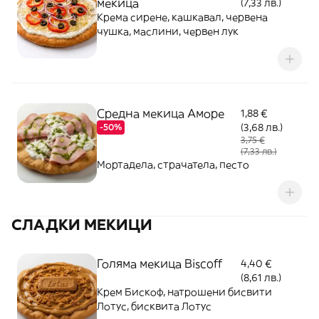
мекица
(7,33 лв.)
Крема сирене, кашкавал, червена
чушка, маслини, червен лук
Средна мекица Аморе
1,88 €
(3,68 лв.)
-50%
3,75 €
(7,33 лв.)
Мортадела, страчатела, песто
СЛАДКИ МЕКИЦИ
Голяма мекица Biscoff
4,40 €
(8,61 лв.)
Крем Бискоф, натрошени бисвити
Лотус, бисквита Лотус