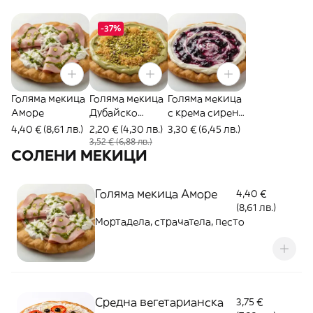
-37%
Голяма мекица
Голяма мекица
Голяма мекица
Аморе
Дубайско
с крема сирене
изкушение
и сладко
4,40 € (8,61 лв.)
2,20 € (4,30 лв.)
3,30 € (6,45 лв.)
3,52 € (6,88 лв.)
СОЛЕНИ МЕКИЦИ
Голяма мекица Аморе
4,40 €
(8,61 лв.)
Мортадела, страчатела, песто
Средна вегетарианска
3,75 €