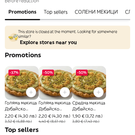
before reduction
Promotions
Top sellers
СОЛЕНИ МЕКИЦИ
СЛА
This store is closed at the moment. Looking for somewhere
similar?
Explore stores near you
Promotions
-37%
-50%
-50%
Голяма мекица
Голяма мекица
Средна мекица
Дубайско
Дубайско
Дубайско
изкушение
изкушение
изкушение
2,20 € (4,30 лв.)
2,20 € (4,30 лв.)
1,90 € (3,72 лв.)
3,52 € (6,88 лв.)
4,40 € (8,61 лв.)
3,80 € (7,43 лв.)
Top sellers