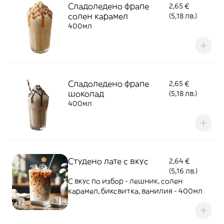
Сладоледено фрапе
2,65 €
солен карамел
(5,18 лв.)
400мл
Сладоледено фрапе
2,65 €
шоколад
(5,18 лв.)
400мл
Студено лате с вкус
2,64 €
(5,16 лв.)
С вкус по избор - лешник, солен
карамел, биксвитка, ванилия - 400мл