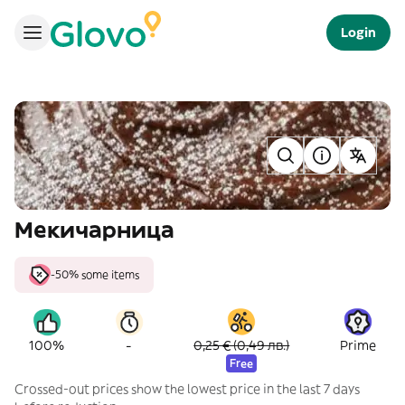
Login
Мекичарница
-50% some items
-
100%
0,25 € (0,49 лв.)
Prime
Free
Crossed-out prices show the lowest price in the last 7 days