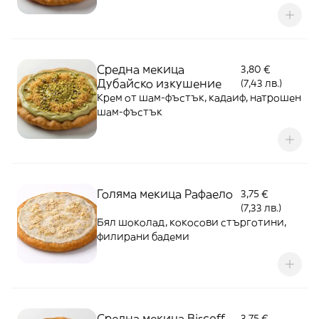
Средна мекица
3,80 €
Дубайско изкушение
(7,43 лв.)
Крем от шам-фъстък, кадаиф, натрошен
шам-фъстък
Голяма мекица Рафаело
3,75 €
(7,33 лв.)
Бял шоколад, кокосови стърготини,
филирани бадеми
Средна мекица Biscoff
3,75 €