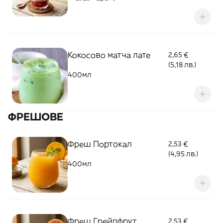
Кокосово матча лате
2,65 €
(5,18 лв.)
400мл
ФРЕШОВЕ
Фреш Портoкал
2,53 €
(4,95 лв.)
400мл
Фреш Грейпфрут
2,53 €