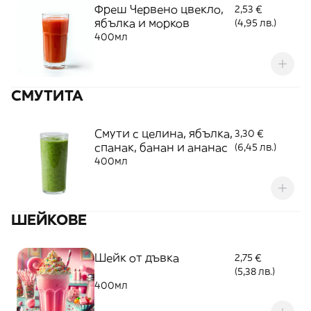
Фреш Червено цвекло,
2,53 €
ябълка и морков
(4,95 лв.)
400мл
СМУТИТА
Смути с целина, ябълка,
3,30 €
спанак, банан и ананас
(6,45 лв.)
400мл
ШЕЙКОВЕ
Шейк от дъвка
2,75 €
(5,38 лв.)
400мл