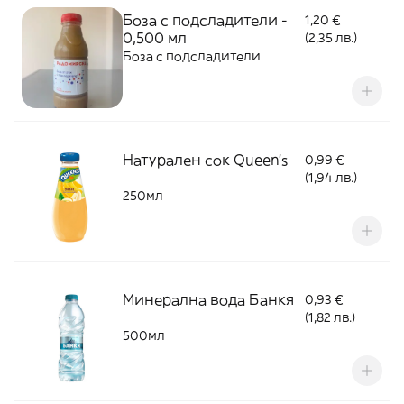
Боза с подсладители -
1,20 €
0,500 мл
(2,35 лв.)
Боза с подсладители
Натурален сок Queen's
0,99 €
(1,94 лв.)
250мл
Минерална вода Банкя
0,93 €
(1,82 лв.)
500мл