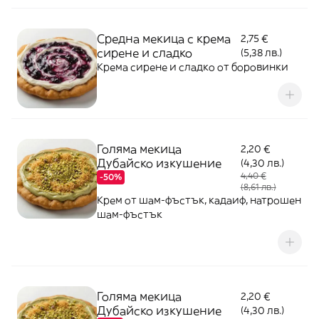
Средна мекица с крема
2,75 €
сирене и сладко
(5,38 лв.)
Крема сирене и сладко от боровинки
Голяма мекица
2,20 €
Дубайско изкушение
(4,30 лв.)
4,40 €
-50%
(8,61 лв.)
Крем от шам-фъстък, кадаиф, натрошен
шам-фъстък
Голяма мекица
2,20 €
Дубайско изкушение
(4,30 лв.)