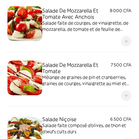
Salade De Mozzarella Et
8 000 CFA
Tomate Avec Anchois
Salade faite de courges, de vinaigrette, de
mozzarella, de tomate et de feuille de
mesclum
Salade De Mozzarella Et
7 500 CFA
Tomate
Mélange de graines de pin et cranberries,
graines de courges, vinaigrette au miel et
balsamique, figues, mozzarella, tomate,
feuille de mesclum
Salade Niçoise
6 500 CFA
Salade faite composé d'olives, de thon et
d'œufs cuits durs