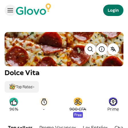
Login
Dolce Vita
Top Rated ›
-
96%
900 CFA
Prime
Free
Top sellers
Promo Vacances
Les Entrées
Charcu