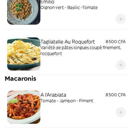
Emilio
Oignon vert - Basilic -Tomate
Tagliatelle Au Roquefort
8 500 CFA
Variété de pâtes longues coupé finement,
rocquefort
Macaronis
A l'Arabiata
8 500 CFA
Tomate - Jambon - Piment