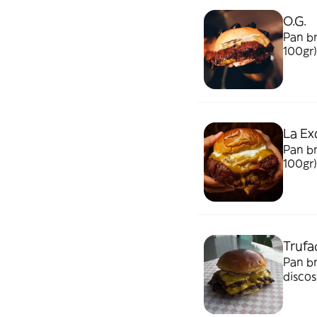
O.G.
Pan b
100gr)
mosta
La Ex
Pan b
100gr)
burge
Trufa
Pan b
discos
coron