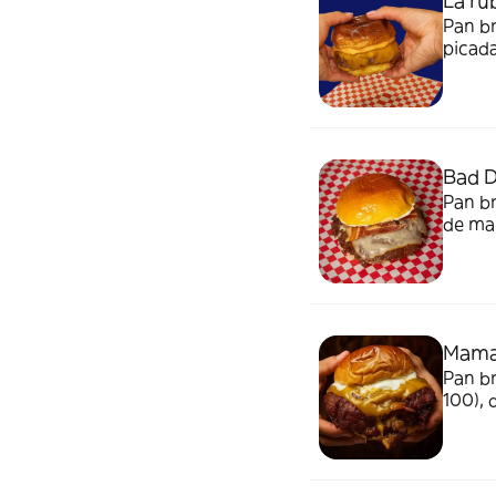
La ru
Pan br
picada
Bad 
Pan br
de man
Gouda
Mama
Pan b
100), 
guaca