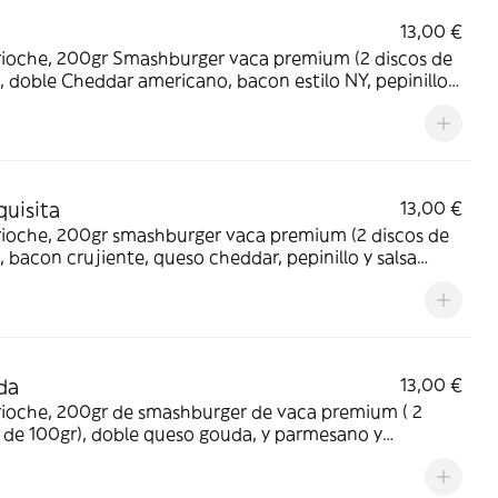
13,00 €
rioche, 200gr Smashburger vaca premium (2 discos de
, doble Cheddar americano, bacon estilo NY, pepinillo,
za y ketchup.
quisita
13,00 €
rioche, 200gr smashburger vaca premium (2 discos de
, bacon crujiente, queso cheddar, pepinillo y salsa
r Mandala.
da
13,00 €
rioche, 200gr de smashburger de vaca premium ( 2
 de 100gr), doble queso gouda, y parmesano y
ada con mayonesa trufada casera.