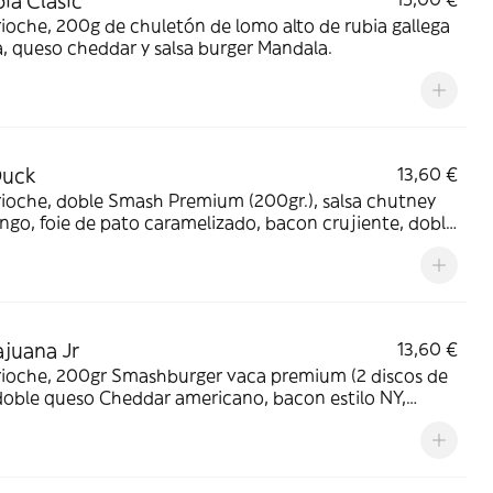
bia Clasic
ioche, 200g de chuletón de lomo alto de rubia gallega
, queso cheddar y salsa burger Mandala.
Duck
13,60 €
ioche, doble Smash Premium (200gr.), salsa chutney
go, foie de pato caramelizado, bacon crujiente, doble
 ahumado y mayonesa.
juana Jr
13,60 €
rioche, 200gr Smashburger vaca premium (2 discos de
doble queso Cheddar americano, bacon estilo NY,
mole casero y mayonesa de ajo asado.