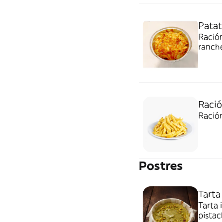
Patat
Ración
ranche
Ració
Ración
Postres
Tarta
Tarta 
pistac