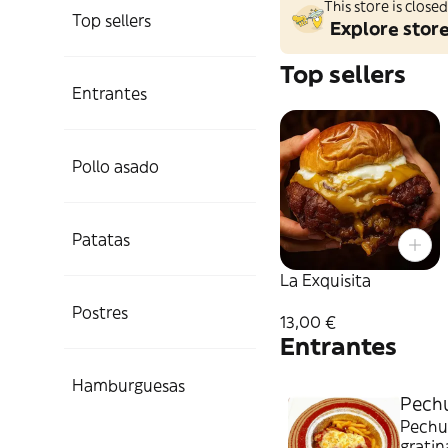
This store is clos
Top sellers
Explore stor
Top sellers
Entrantes
Pollo asado
Patatas
La Exquisita
Postres
13,00 €
Entrantes
Hamburguesas
Pechu
Pechu
gratin