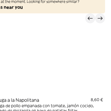
ed at the moment. Looking for somewhere similar?
es near you
ga a la Napolitana
8,60 €
ga de pollo empanada con tomate, jamón cocido,
ado de mozarela en base de patatas fritas.