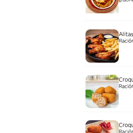
Alita
Ración
Croqu
Ración
Croqu
Ración