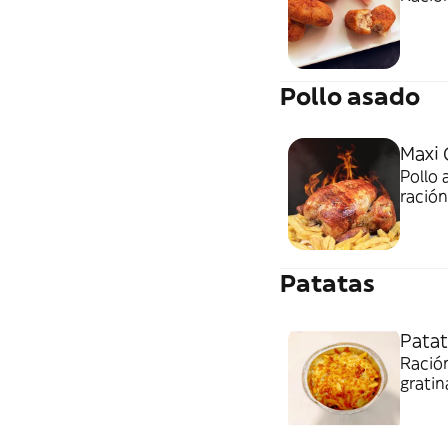
Pollo asado
Maxi
Pollo 
ración
lactos
Patatas
Pata
Ración
gratin