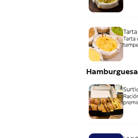
Tarta
Tarta 
temper
Hamburguesa
Surt
Ración
premi
fritas.