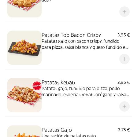
Patatas Top Bacon Crispy
3,95 €
Patatas gajo con bacon crispy, fundido
para pizza, salsa blanca y queso fundido en
polvo.​
Patatas Kebab
3,95 €
Patatas gajo, fundido para pizza, pollo
marinado, especias kebab, orégano y salsa
kebab. ¡Keeeeeeee gocheo!
Patatas Gajo
3,75 €
Una ración de patatas gajo