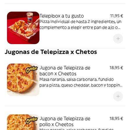
Telepibox a tu gusto
11,95 €
Pizza Individual de hasta 2 ingredientes, un
complemento a elegir entre pan de ajo o
patatas gajo y una bebida de 50 cl
Jugonas de Telepizza x Chetos
Jugona de Telepizza de
18,95 €
bacon x Cheetos
Masa naranja, salsa carbonara, fundido
para pizza, queso cheddar, bacon y topping
de Cheetos. Sí, has leído bien: Cheetos.
Jugona de Telepizza de
18,95 €
pollo x Cheetos