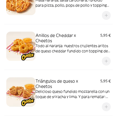
Masa naranja, salsa carbonara, fundido
para pizza, pollo, pops de pollo y topping
de Cheetos. Advertencia: ¡te dejará huella!
Anillos de Cheddar x
5,95 €
Cheetos
Todo al naranja: nuestros crujientes aritos
de queso cheddar fundido con topping de
Cheetos acompañados de nuestra salsa
Quesabrosa.
Triángulos de queso x
5,95 €
Cheetos
Delicioso queso fundido mozzarella con un
toque de sriracha y lima. Y para rematar:
muuucho topping de Cheetos
acompañados de nuestra salsa Quesabrosa.