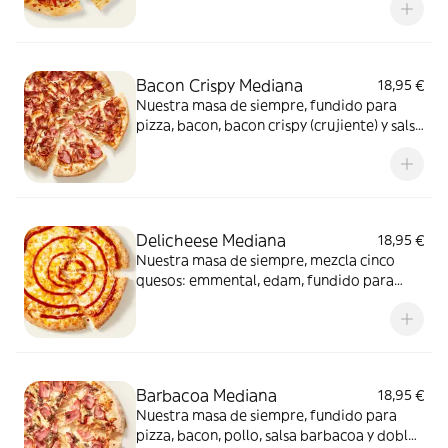
Bacon Crispy Mediana
18,95 €
Nuestra masa de siempre, fundido para
pizza, bacon, bacon crispy (crujiente) y salsa
barbacoa para el toque perfecto. ¡Ñam!
Delicheese Mediana
18,95 €
Nuestra masa de siempre, mezcla cinco
quesos: emmental, edam, fundido para
pizza, provolone, cheddar, tomate
confitado y orégano. El festival de queso
que siempre soñaste.
Barbacoa Mediana
18,95 €
Nuestra masa de siempre, fundido para
pizza, bacon, pollo, salsa barbacoa y doble