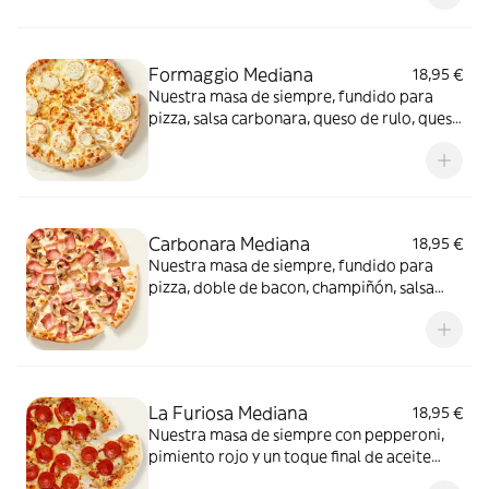
conquista a todos.
Formaggio Mediana
18,95 €
Nuestra masa de siempre, fundido para
pizza, salsa carbonara, queso de rulo, queso
provolone y mezcla de 5 quesos gourmet:
cheddar, gouda, emmental , mozzarella y
havarty. Para quienes saben que nunca hay
demasiado queso.
Carbonara Mediana
18,95 €
Nuestra masa de siempre, fundido para
pizza, doble de bacon, champiñón, salsa
carbonara y extra de fundido para pizza.
¡Un clásico irresistible!
La Furiosa Mediana
18,95 €
Nuestra masa de siempre con pepperoni,
pimiento rojo y un toque final de aceite
picante. Solo para valientes.