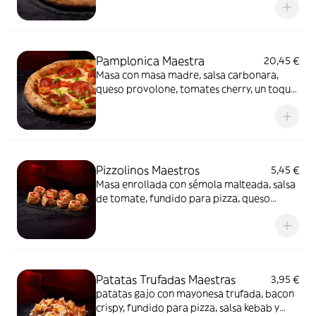
mayonesa trufada y flores secas.
Pamplonica Maestra
20,45 €
Masa con masa madre, salsa carbonara,
queso provolone, tomates cherry, un toque
de pesto y chorizo de Pamplona.
Pizzolinos Maestros
5,45 €
Masa enrollada con sémola malteada, salsa
de tomate, fundido para pizza, queso
fundido en polvo y chorizo de Pamplona.
Patatas Trufadas Maestras
3,95 €
patatas gajo con mayonesa trufada, bacon
crispy, fundido para pizza, salsa kebab y