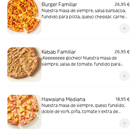
Burger Familiar
26,95 €
Nuestra masa de siempre, salsa barbacoa,
fundido para pizza, queso cheddar, carne
de vacuno, bacon, salsa para Burger Heinz.
Kebab Familiar
26,95 €
¡Keeeeeeee gocheo! Nuestra masa de
siempre, salsa de tomate, fundido para
pizza, pollo marinado, cebolla, especias
kebab, orégano y salsa kebab.
Hawaiana Mediana
18,95 €
Nuestra masa de siempre, queso fundido,
doble de york, piña, tomate y extra de
fundido para pizza. Dulce, salada… y
siempre deliciosa.