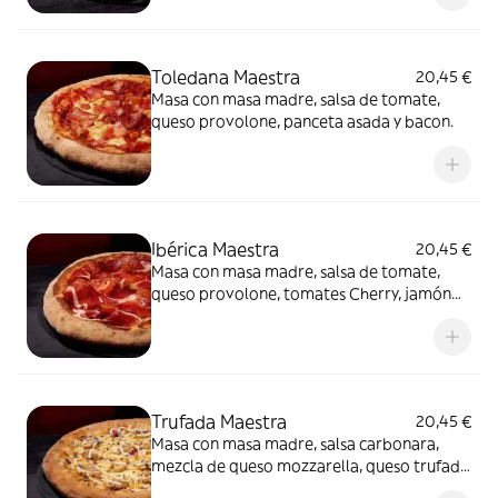
Toledana Maestra
20,45 €
Masa con masa madre, salsa de tomate,
queso provolone, panceta asada y bacon.
Ibérica Maestra
20,45 €
Masa con masa madre, salsa de tomate,
queso provolone, tomates Cherry, jamón
de cebo 50% raza ibérica y AOVE.
Trufada Maestra
20,45 €
Masa con masa madre, salsa carbonara,
mezcla de queso mozzarella, queso trufado
y queso provolone, champiñones,