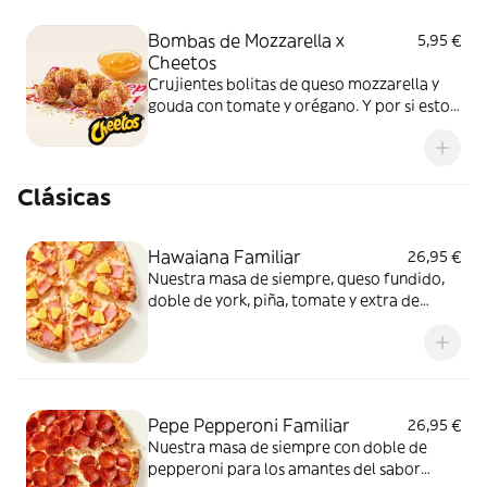
Bombas de Mozzarella x
5,95 €
Cheetos
Crujientes bolitas de queso mozzarella y
gouda con tomate y orégano. Y por si esto
no fuera suficientemente bueno: topping
de Cheetos acompañado de nuestra salsa
Quesabrosa.
Clásicas
Hawaiana Familiar
26,95 €
Nuestra masa de siempre, queso fundido,
doble de york, piña, tomate y extra de
fundido para pizza. Dulce, salada… y
siempre deliciosa.
Pepe Pepperoni Familiar
26,95 €
Nuestra masa de siempre con doble de
pepperoni para los amantes del sabor