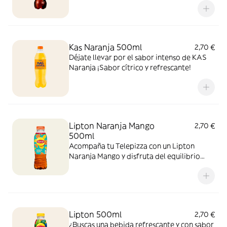
sabor!
Kas Naranja 500ml
2,70 €
Déjate llevar por el sabor intenso de KAS
Naranja ¡Sabor cítrico y refrescante!
Lipton Naranja Mango
2,70 €
500ml
Acompaña tu Telepizza con un Lipton
Naranja Mango y disfruta del equilibrio
perfecto entre el cítrico de la naranja y el
toque tropical del mango. ¡El sabor
refrescante del verano!
Lipton 500ml
2,70 €
¿Buscas una bebida refrescante y con sabor