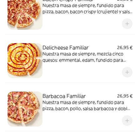
Nuestra masa de siempre, fundido para
pizza, bacon, bacon crispy (crujiente) y salsa
barbacoa para el toque perfecto. ¡Ñam!
Delicheese Familiar
26,95 €
Nuestra masa de siempre, mezcla cinco
quesos: emmental, edam, fundido para
pizza, provolone, cheddar, tomate
confitado y orégano. El festival de queso
que siempre soñaste.
Barbacoa Familiar
26,95 €
Nuestra masa de siempre, fundido para
pizza, bacon, pollo, salsa barbacoa y doble
de carne de vacuno. Clásica y legendaria.
Como solo Telepizza sabe hacerla.