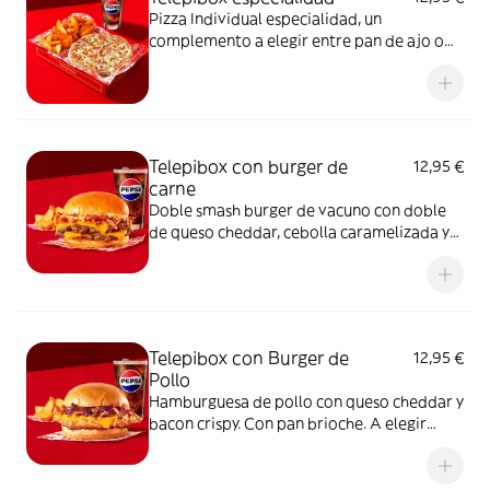
Pizza Individual especialidad, un
complemento a elegir entre pan de ajo o
patatas gajo y una bebida de 50 cl
Telepibox con burger de
12,95 €
carne
Doble smash burger de vacuno con doble
de queso cheddar, cebolla caramelizada y
bacon crispy. Con pan brioche. A elegir
entre salsa barbacoa o salsa burger.
Acompañada de una ración de patatas gajo
y una bebida de 50 cl
Telepibox con Burger de
12,95 €
Pollo
Hamburguesa de pollo con queso cheddar y
bacon crispy. Con pan brioche. A elegir
entre salsa barbacoa o salsa burger.
Acompañada de una ración de patatas gajo
y una bebida de 50 cl