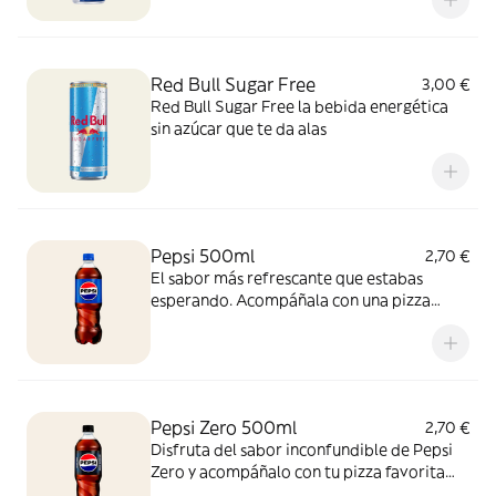
Red Bull Sugar Free
3,00 €
Red Bull Sugar Free la bebida energética
sin azúcar que te da alas
Pepsi 500ml
2,70 €
El sabor más refrescante que estabas
esperando. Acompáñala con una pizza
recién salida del horno y vive la experiencia
con esta combinación perfecta, ¡para
disfrutar cualquier momento!
Pepsi Zero 500ml
2,70 €
Disfruta del sabor inconfundible de Pepsi
Zero y acompáñalo con tu pizza favorita
recién horneada. ¡Zero azúcar y máximo