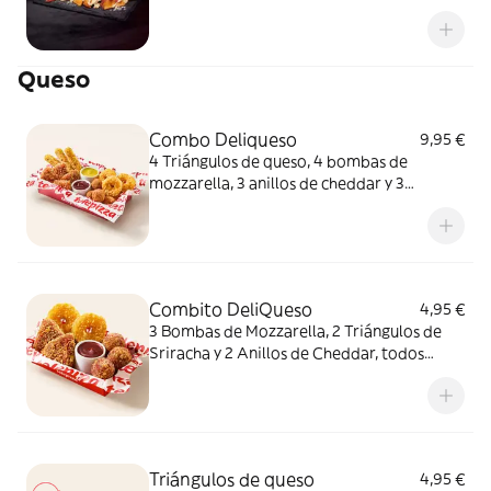
queso fundido en polvo.
Queso
Combo Deliqueso
9,95 €
4 Triángulos de queso, 4 bombas de
mozzarella, 3 anillos de cheddar y 3
crujientes de queso ¿Por qué probar solo
uno cuando puedes probarlos todos
juntos?
Combito DeliQueso
4,95 €
3 Bombas de Mozzarella, 2 Triángulos de
Sriracha y 2 Anillos de Cheddar, todos
juntos. ¿Por qué probar solo uno cuando
puedes probarlos todos?
Triángulos de queso
4,95 €