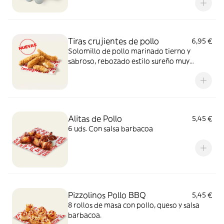
Tiras crujientes de pollo
6,95 €
Solomillo de pollo marinado tierno y
sabroso, rebozado estilo sureño muy
crujiente y un toque picante de pimienta.
Sí, el paraíso existe.
Alitas de Pollo
5,45 €
6 uds. Con salsa barbacoa
Pizzolinos Pollo BBQ
5,45 €
8 rollos de masa con pollo, queso y salsa
barbacoa.