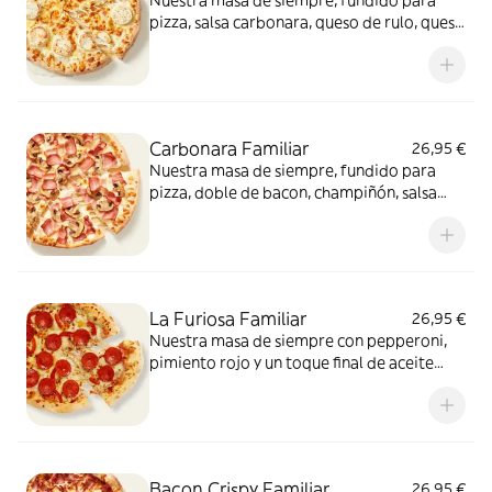
Nuestra masa de siempre, fundido para
pizza, salsa carbonara, queso de rulo, queso
provolone y mezcla de 5 quesos gourmet:
cheddar, gouda, emmental , mozzarella y
havarty. Para quienes saben que nunca hay
demasiado queso.
Carbonara Familiar
26,95 €
Nuestra masa de siempre, fundido para
pizza, doble de bacon, champiñón, salsa
carbonara y extra de fundido para pizza.
¡Un clásico irresistible!
La Furiosa Familiar
26,95 €
Nuestra masa de siempre con pepperoni,
pimiento rojo y un toque final de aceite
picante. Solo para valientes.
Bacon Crispy Familiar
26,95 €