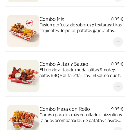
Combo Mix
10,95 €
Fusión perfecta de sabores y texturas: tiras
crujientes de pollo, patatas gajo, alitas
crujientes y dos salsas de 35g para mojar,
una mezcla 100% adictiva.
Combo Alitas y Salseo
10,95 €
El trío de alitas de moda: alitas Smokey,
alitas BBQ y alitas Clásicas. ¡El salseo que tu
cuerpo necesita!
Combo Masa con Rollo
9,95 €
Combo para los más enrollados: pizzolinos
salados acompañados de patatas clásicas.
Incluye 2 salsas de 35g para mojar.