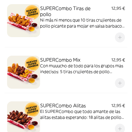
SUPERCombo Tiras de
12,95 €
pollo
Ni más ni menos que 10 tiras crujientes de
pollo picante para mojar en salsa barbacoa
y miel y mostaza. Un SUPERCombo lleno
de solomillos de pollo, tiernos y sabrosos,
para compartir con tus amigos y que nadie
se quede con hambre.
SUPERCombo Mix
12,95 €
Con muuucho de todo para los grupos mas
indecisos: 5 tiras crujientes de pollo
picante, 6 alitas de pollo y patatas gajo
acompañadas con salsa barbacoa y miel y
mostaza. El SUPERCombo para compartir
y no quedarse con ganas de nada.
SUPERCombo Alitas
12,95 €
El SUPERCombo que todo amante de las
alitas estaba esperando: 18 alitas de pollo
acompañadas con salsa barbacoa y miel y
mostaza. Para compartir ¡y repetir!