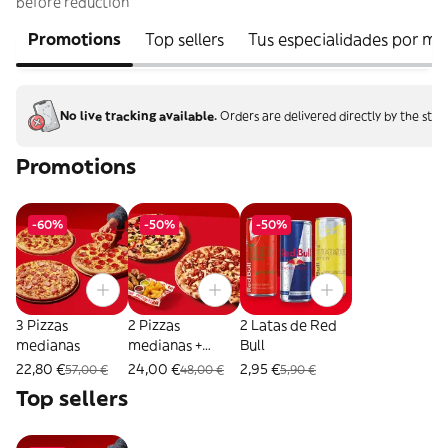
before reduction
Promotions
Top sellers
Tus especialidades por m
No live tracking available.
Orders are delivered directly by the stor
Promotions
-60%
-50%
-50%
3 Pizzas
2 Pizzas
2 Latas de Red
medianas
medianas +
Bull
Combo Mix
22,80 €
24,00 €
2,95 €
57,00 €
48,00 €
5,90 €
Top sellers