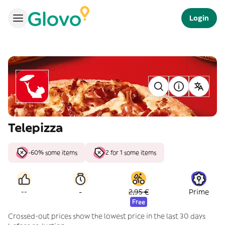
Login
Telepizza
-60% some items
2 for 1 some items
-
--
2,95 €
Prime
Free
Crossed-out prices show the lowest price in the last 30 days