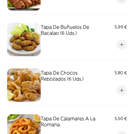
Tapa De Buñuelos De
5,99 €
Bacalao (6 Uds.)
Tapa De Chocos
5,80 €
Rebozados (6 Uds.)
Tapa De Calamares A La
5,50 €
Romana