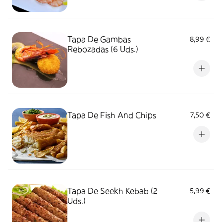
Tapa De Gambas
8,99 €
Rebozadas (6 Uds.)
Tapa De Fish And Chips
7,50 €
Tapa De Seekh Kebab (2
5,99 €
Uds.)