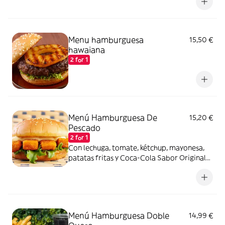
Menu hamburguesa
15,50 €
hawaiana
2 for 1
Menú Hamburguesa De
15,20 €
Pescado
2 for 1
Con lechuga, tomate, kétchup, mayonesa,
patatas fritas y Coca-Cola Sabor Original
lata 330ml.
Menú Hamburguesa Doble
14,99 €