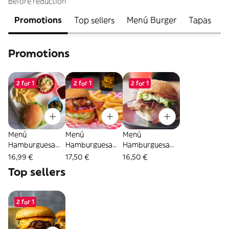
before reduction
Promotions
Top sellers
Menú Burger
Tapas
C
Promotions
2 for 1
2 for 1
2 for 1
Menú
Menú
Menú
Hamburguesa
Hamburguesa
Hamburguesa
Mixta De Pollo Y
De Pollo Con
De Ternera Con
16,99 €
17,50 €
16,50 €
Ternera
Bacon
Bacon
Top sellers
2 for 1