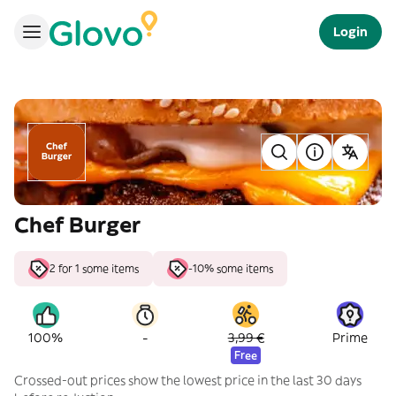
Login
Chef Burger
2 for 1 some items
-10% some items
-
100%
3,99 €
Prime
Free
Crossed-out prices show the lowest price in the last 30 days