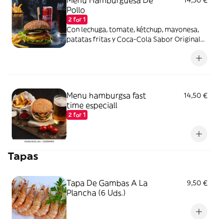
Menú Hamburguesa De
14,50 €
Pollo
2 for 1
Con lechuga, tomate, kétchup, mayonesa,
patatas fritas y Coca-Cola Sabor Original
lata 330ml.
Menu hamburgsa fast
14,50 €
time especiall
2 for 1
Tapas
Tapa De Gambas A La
9,50 €
Plancha (6 Uds.)