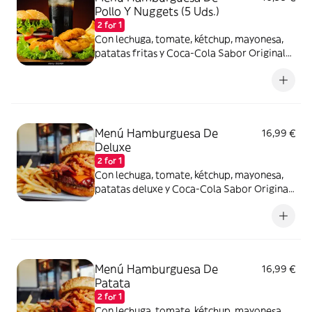
Pollo Y Nuggets (5 Uds.)
2 for 1
Con lechuga, tomate, kétchup, mayonesa,
patatas fritas y Coca-Cola Sabor Original
lata 330ml.
Menú Hamburguesa De
16,99 €
Deluxe
2 for 1
Con lechuga, tomate, kétchup, mayonesa,
patatas deluxe y Coca-Cola Sabor Original
lata 330ml.
Menú Hamburguesa De
16,99 €
Patata
2 for 1
Con lechuga, tomate, kétchup, mayonesa,