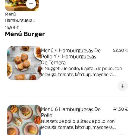
Menú
Hamburguesa
Doble De
15,99 €
Ternera
Menú Burger
Menú 4 Hamburguesas De
52,50 €
Pollo Y 4 Hamburguesas
De Ternera
6 Nuggets de pollo, 6 alitas de pollo, con
lechuga, tomate, kétchup, mayonesa,
patatas fritas y Coca-Cola Sabor Original
botella 2L.
Menú 6 Hamburguesas De
41,50 €
Pollo
Nuggets de pollo, alitas de pollo, con
lechuga, tomate, kétchup, mayonesa,
patatas fritas y Coca-Cola Sabor Original