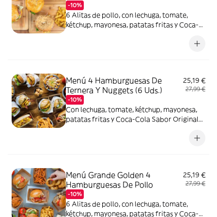
-10%
6 Alitas de pollo, con lechuga, tomate,
kétchup, mayonesa, patatas fritas y Coca-
Cola Sabor Original botella 2L.
Menú 4 Hamburguesas De
25,19 €
Ternera Y Nuggets (6 Uds.)
27,99 €
-10%
Con lechuga, tomate, kétchup, mayonesa,
patatas fritas y Coca-Cola Sabor Original
botella 2L.
Menú Grande Golden 4
25,19 €
Hamburguesas De Pollo
27,99 €
-10%
6 Alitas de pollo, con lechuga, tomate,
kétchup, mayonesa, patatas fritas y Coca-