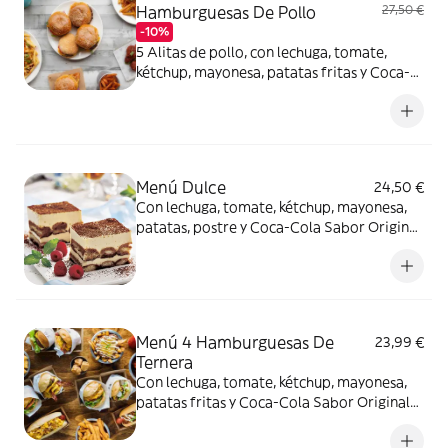
Hamburguesas De Pollo
27,50 €
-10%
5 Alitas de pollo, con lechuga, tomate,
kétchup, mayonesa, patatas fritas y Coca-
Cola Sabor Original botella 2L.
Menú Dulce
24,50 €
Con lechuga, tomate, kétchup, mayonesa,
patatas, postre y Coca-Cola Sabor Original
lata 330ml.
Menú 4 Hamburguesas De
23,99 €
Ternera
Con lechuga, tomate, kétchup, mayonesa,
patatas fritas y Coca-Cola Sabor Original
botella 2L.