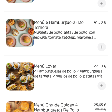
botella 2L.
Menú 6 Hamburguesas De
41,50 €
Ternera
Nuggets de pollo, alitas de pollo, con
lechuga, tomate, kétchup, mayonesa,
patatas fritas y Coca-Cola Sabor Original
botella 2L.
Menú Lover
27,50 €
2 Hamburguesas de pollo, 2 hamburguesa
de ternera, 2 muslos de pollo, patatas fritas
y Coca-Cola Sabor Original botella 2L.
Menú Grande Golden 4
25,65 €
Hamburguesas De Pollo
28,50 €