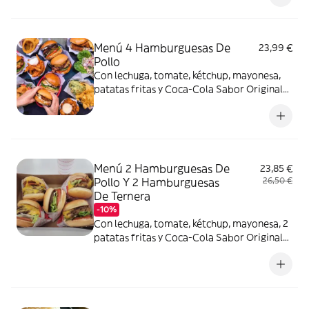
Menú 4 Hamburguesas De
23,99 €
Pollo
Con lechuga, tomate, kétchup, mayonesa,
patatas fritas y Coca-Cola Sabor Original
botella 2L.
Menú 2 Hamburguesas De
23,85 €
Pollo Y 2 Hamburguesas
26,50 €
De Ternera
-10%
Con lechuga, tomate, kétchup, mayonesa, 2
patatas fritas y Coca-Cola Sabor Original
botella 2L.