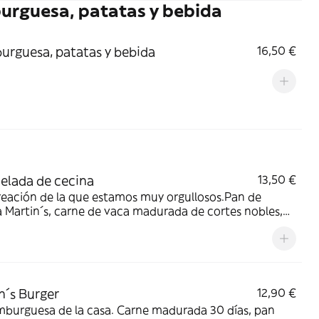
rguesa, patatas y bebida
rguesa, patatas y bebida
16,50 €
lada de cecina
13,50 €
eación de la que estamos muy orgullosos.Pan de
 Martin´s, carne de vaca madurada de cortes nobles,
ecológico de Huevos de Marina, salsa miel y mostaza,
melada de cecina. ESPECTACULAR
n´s Burger
12,90 €
mburguesa de la casa. Carne madurada 30 días, pan