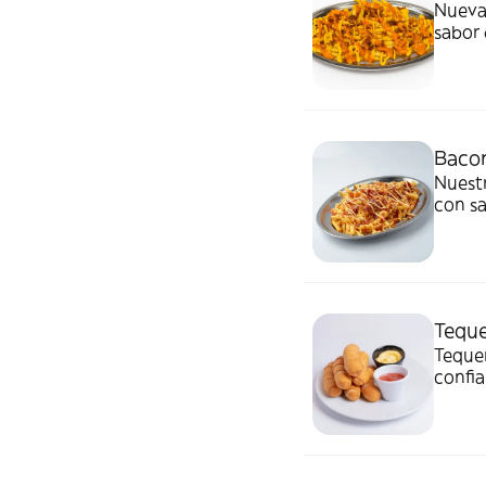
Nueva 
sabor 
siglo 
Bacon
Nuestr
con sa
Teque
Teque
confia
Sweet 