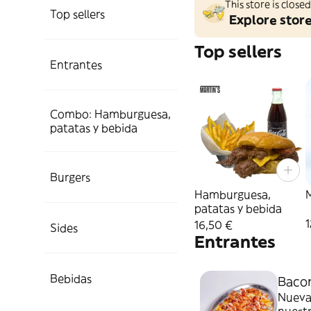
This store is clos
Top sellers
Explore stor
Top sellers
Entrantes
Combo: Hamburguesa,
patatas y bebida
Burgers
Hamburguesa,
M
patatas y bebida
1
16,50 €
Sides
Entrantes
Bebidas
Bacon
Nueva 