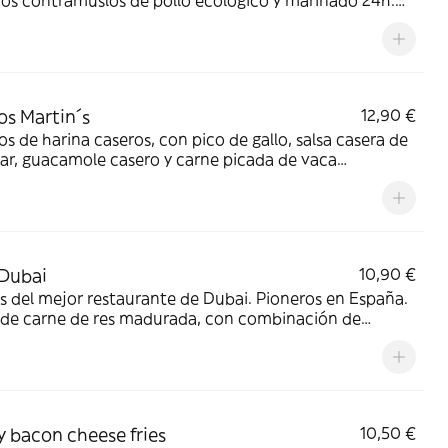
os contramuslos de pollo ecológico y marinado 24h.
nte y con salsa ranchera, es el mejor acompañamiento
as patatas.
s Martin´s
12,90 €
s de harina caseros, con pico de gallo, salsa casera de
ar, guacamole casero y carne picada de vaca
da.Pregunta por su versión picante!!!!!!!
Dubai
10,90 €
s del mejor restaurante de Dubai. Pioneros en España.
 de carne de res madurada, con combinación de
as secreta, smasheado junto a tortilla de trigo a la
a, con queso mozzarella. Dorada, crujiente, tremendo
bacon cheese fries
10,50 €