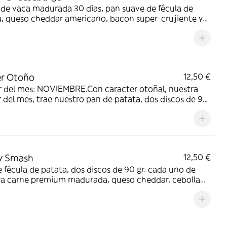
de vaca madurada 30 días, pan suave de fécula de
, queso cheddar americano, bacon super-crujiente y
MARTIN´S. Si existe una burger perfecta, es ésta.
er Otoño
12,50 €
r del mes: NOVIEMBRE.Con caracter otoñal, nuestra
 del mes, trae nuestro pan de patata, dos discos de 90
 carne premium madurada, compota de manzana de las
echas y queso de cabra
y Smash
12,50 €
 fécula de patata, dos discos de 90 gr. cada uno de
ra carne premium madurada, queso cheddar, cebolla
hy empanada, huevo frito y salsa BBQ