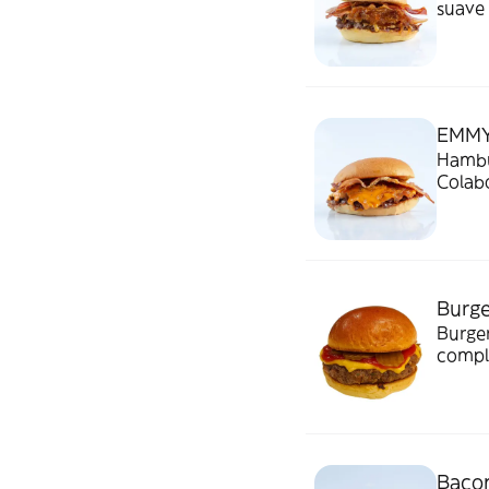
suave 
ceboll
crujie
EMMY
Hambu
Colab
hambu
y un l
bacon
Burge
Burge
compl
result
durant
Baco