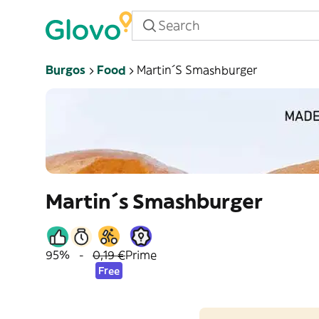
Burgos
Food
Martin´s Smashburger
Martin´s Smashburger
95%
-
0,19 €
Prime
Free