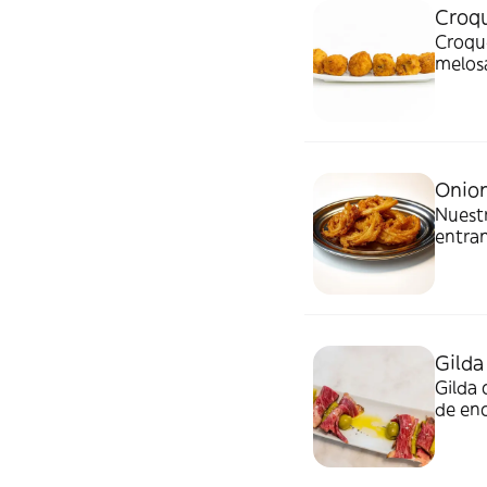
Croqu
Croque
melosa
intens
Onion
Nuestr
entra
otros 
Gilda
Gilda
de en
acidez
carne