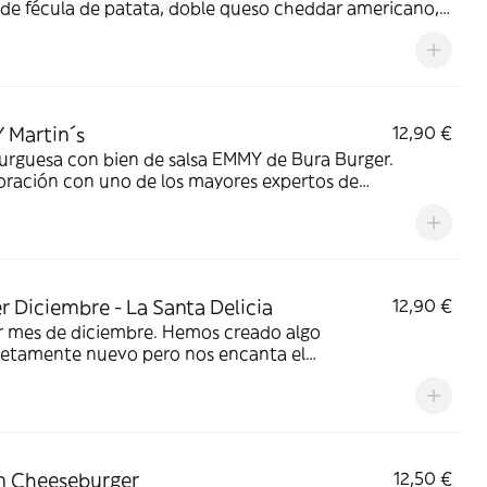
de fécula de patata, doble queso cheddar americano,
a caramelizada en mantequilla y cerveza, bacon super-
nte y salsa MARTIN´S.
 Martin´s
12,90 €
rguesa con bien de salsa EMMY de Bura Burger.
oración con uno de los mayores expertos de
rguesas para sacar una salsa que combina 20 especias
igero toque picante! Pan de patata, carne, queso,
, cebolla caramelizada y mucha EMMY
r Diciembre - La Santa Delicia
12,90 €
r mes de diciembre. Hemos creado algo
etamente nuevo pero nos encanta el
ado.Maceramos la carne con ingredientes secretos
e 24h. El resultado es espectacular... solo prueba.
n Cheeseburger
12,50 €