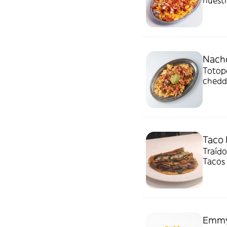
nuestr
Crujie
para l
Nacho
Totopo
chedd
madura
Taco 
Traído
Tacos
especi
planch
Emmy 