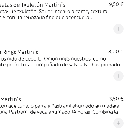
etas de Txuletón Martin´s
9,50 €
tas de txuletón. Sabor intenso a carne, textura
 y con un rebozado fino que acentúe la
idad.Esencia Martin´s ahora también en croquetas
 Rings Martin´s
8,00 €
os nido de cebolla. Onion rings nuestros, como
nte perfecto y acompañado de salsas. No has probado
igual
 Martin´s
3,50 €
 con aceituna, piparra y Pastrami ahumado en madera
cina.Pastrami de vaca ahumado 14 horas. Combina la
 del encurtido con el ahumado y la calidad de la mejor
 de vaca ahumada.