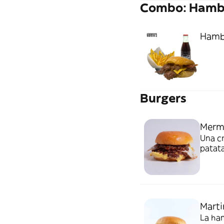
Combo: Hambu
Hambu
Burgers
Merme
Una cr
patata
huevo 
y mer
Marti
La ha