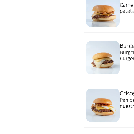
Carne 
patata
salsa 
Burg
Burge
burger
gr de
cader
Crisp
Pan de
nuest
crunc