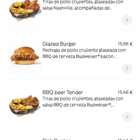
Tiras de pollo crujientes, glaseadas con
salsa Nashville, acompañadas de
mac&cheese, salsa butter y guarnición a
elegir.
Glazed Burger
15,96 €
Pechuga de pollo crujiente glaseada con
BBQ de cerveza Budweiser® bacon
ahumado, queso cheddar y relish de
pepinillos en pan estilo brioche.
BBQ beer Tender
15,46 €
Tiras de pollo crujientes, glaseadas con
salsa BBQ de cerveza Budweiser®,
acompañadas de mac&cheese, salsa butter
y guarnición a elegir.