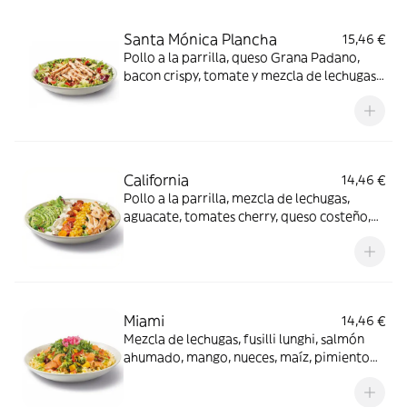
Santa Mónica Plancha
15,46 €
Pollo a la parrilla, queso Grana Padano,
bacon crispy, tomate y mezcla de lechugas
con salsa miel mostaza.
California
14,46 €
Pollo a la parrilla, mezcla de lechugas,
aguacate, tomates cherry, queso costeño,
maíz y semillas de sésamo negro con
vinagreta Gingersoy.
Miami
14,46 €
Mezcla de lechugas, fusilli lunghi, salmón
ahumado, mango, nueces, maíz, pimiento
rojo, rúcula y cebolla encurtida con aliño
cítrico y mostaza. Los productos de la