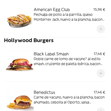
American Egg Club
15,96 €
Pechuga de pollo a la parrilla, queso
Monterrey Jack, huevo a la plancha, bacon
ahumado, lechuga, tomate y cebolla con
salsa mayo-wey en pan tostado con pipas
de girasol.
Hollywood Burgers
Black Label Smash
17,46 €
Doble carne de lomo de vacuno* al estilo
smash, crujiente de paleta ibérica, bacon
de Angus, queso cheddar y mayonesa de
huevo frito en pan estilo brioche. *60% de
lomo de vacuno.
Benedictus
17,46 €
Carne de vacuno, huevo a la plancha, bacon
ahumado, cebolla al Oporto, salsa
holandesa.