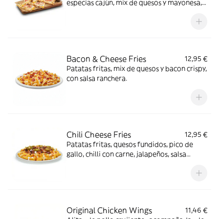
especias cajún, mix de quesos y mayonesa,
coronadas con cebolla encurtida y cilantro.
Acompañada de salsa roja mexicana y lima.
Bacon & Cheese Fries
12,95 €
Patatas fritas, mix de quesos y bacon crispy,
con salsa ranchera.
Chili Cheese Fries
12,95 €
Patatas fritas, quesos fundidos, pico de
gallo, chilli con carne, jalapeños, salsa
ranchera, salsa Smoked red pepper y
cilantro.
Original Chicken Wings
11,46 €