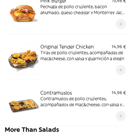
Pink Burger
15,46 €
Pechuga de pollo crujiente, bacon
ahumado, queso cheddar y Monterrey Jack
con salsa mayo-pink y pepinillos en pan
estilo brioche.
Original Tender Chicken
14,96 €
Tiras de pollo crujientes, acompañadas de
mac&cheese, con salsa y guarnición a elegir.
Contramuslos
14,96 €
Contramuslos de pollo crujientes,
acompañados de mac&cheese, con salsa y
guarnición a elegir: Butter / Nashville / BBQ
de cerveza Budweiser®.
More Than Salads