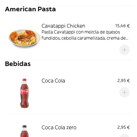
pesca crudos han sido previamente
American Pasta
congelados a Tª < de -20ºC, mínimo 24
horas.
Cavatappi Chicken
15,46 €
Pasta Cavatappi con mezcla de quesos
fundidos, cebolla caramelizada, crema de
nata y salsa búfalo picante. Servida con
pechuga de pollo al estilo cajún o a la
parrilla y tostadas de pan.
Bebidas
Coca Cola
2,95 €
Coca Cola zero
2,95 €