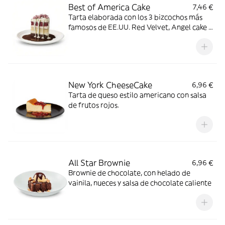
Best of America Cake
7,46 €
Tarta elaborada con los 3 bizcochos más
famosos de EE.UU. Red Velvet, Angel cake y
Devil’s cake, sobre una base de chocolate
negro. Bañada con chocolate blanco
crujiente y coronado con rocas de
chocolate rosa.
New York CheeseCake
6,96 €
Tarta de queso estilo americano con salsa
de frutos rojos.
All Star Brownie
6,96 €
Brownie de chocolate, con helado de
vainila, nueces y salsa de chocolate caliente