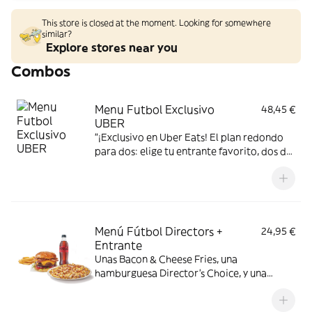
This store is closed at the moment. Looking for somewhere
similar?
Explore stores near you
Combos
Menu Futbol Exclusivo
48,45 €
UBER
"¡Exclusivo en Uber Eats! El plan redondo
para dos: elige tu entrante favorito, dos de
nuestras burgers más top y una tarrina de
helado para coronar la noche. Elige tus
favoritos y a disfrutar, ¡que te lo has
ganado!"
Menú Fútbol Directors +
24,95 €
Entrante
Unas Bacon & Cheese Fries, una
hamburguesa Director's Choice, y una
Coca-Cola.