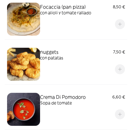
Focaccia (pan pizza)
8,50 €
con alioli y tomate rallado
nuggets
7,50 €
con patatas
Crema Di Pomodoro
6,60 €
Sopa de tomate