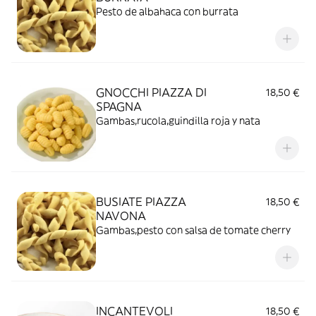
Pesto de albahaca con burrata
GNOCCHI PIAZZA DI
18,50 €
SPAGNA
Gambas,rucola,guindilla roja y nata
BUSIATE PIAZZA
18,50 €
NAVONA
Gambas,pesto con salsa de tomate cherry
INCANTEVOLI
18,50 €