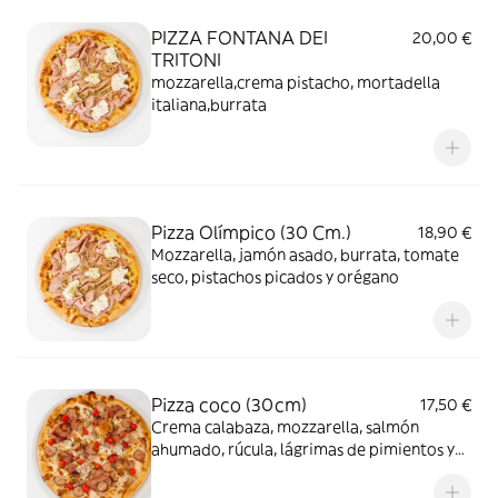
PIZZA FONTANA DEI
20,00 €
TRITONI
mozzarella,crema pistacho, mortadella
italiana,burrata
Pizza Olímpico (30 Cm.)
18,90 €
Mozzarella, jamón asado, burrata, tomate
seco, pistachos picados y orégano
Pizza coco (30cm)
17,50 €
Crema calabaza, mozzarella, salmón
ahumado, rúcula, lágrimas de pimientos y
orégano