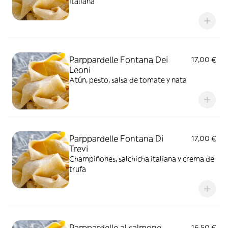
italiana
Parppardelle Fontana Dei
17,00 €
Leoni
Atún, pesto, salsa de tomate y nata
Parppardelle Fontana Di
17,00 €
Trevi
Champiñones, salchicha italiana y crema de
trufa
Parppardelle al salmone
16,50 €